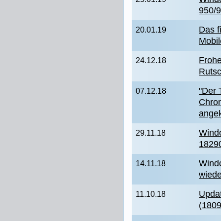
950/
Das f
20.01.19
Mobil
Frohe
24.12.18
Rutsc
"Der 
07.12.18
Chrom
angek
Windo
29.11.18
18290
Windo
14.11.18
wiede
Updat
11.10.18
(1809