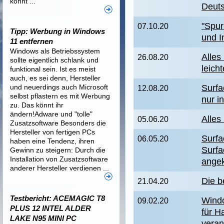
könnt ...
Deuts
"Spur
07.10.20
Tipp: Werbung in Windows
und I
11 entfernen
Windows als Betriebssystem
Alles
26.08.20
sollte eigentlich schlank und
leicht
funktional sein. Ist es meist
auch, es sei denn, Hersteller
und neuerdings auch Microsoft
Surfa
12.08.20
selbst pflastern es mit Werbung
nur i
zu. Das könnt ihr
ändern!Adware und "tolle"
Alles
05.06.20
Zusatzsoftware Besonders die
Hersteller von fertigen PCs
Surfa
06.05.20
haben eine Tendenz, ihren
Surf
Gewinn zu steigern: Durch die
Installation von Zusatzsoftware
angek
anderer Hersteller verdienen ...
Die b
21.04.20
Testbericht: ACEMAGIC T8
Wind
09.02.20
PLUS 12 INTEL ALDER
für 
LAKE N95 MINI PC
veran