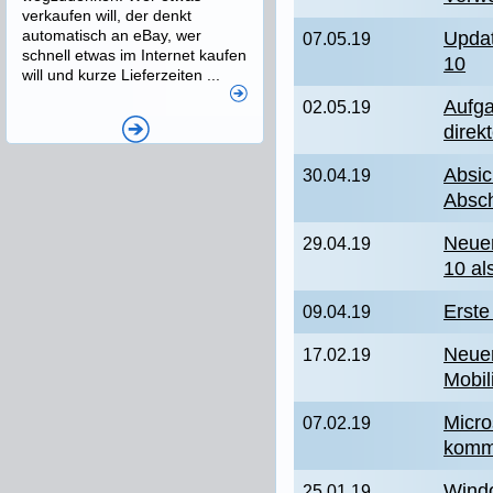
verkaufen will, der denkt
automatisch an eBay, wer
Updat
07.05.19
schnell etwas im Internet kaufen
10
will und kurze Lieferzeiten ...
Aufga
02.05.19
direk
Absi
30.04.19
Absch
Neue
29.04.19
10 al
Erste
09.04.19
Neue
17.02.19
Mobil
Micro
07.02.19
komm
Wind
25.01.19