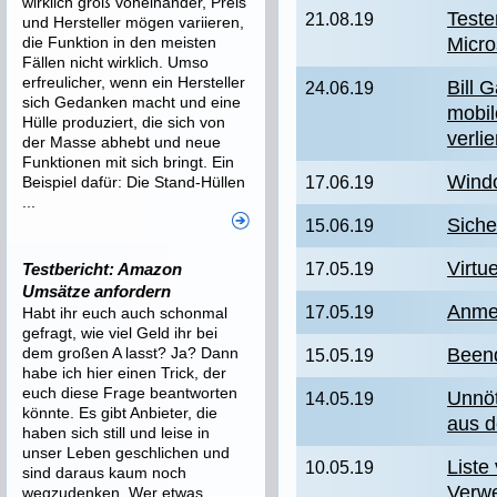
wirklich groß voneinander, Preis
Teste
21.08.19
und Hersteller mögen variieren,
die Funktion in den meisten
Micro
Fällen nicht wirklich. Umso
erfreulicher, wenn ein Hersteller
Bill 
24.06.19
sich Gedanken macht und eine
mobil
Hülle produziert, die sich von
verli
der Masse abhebt und neue
Funktionen mit sich bringt. Ein
Windo
Beispiel dafür: Die Stand-Hüllen
17.06.19
...
Siche
15.06.19
Virtu
Testbericht: Amazon
17.05.19
Umsätze anfordern
Anmel
17.05.19
Habt ihr euch auch schonmal
gefragt, wie viel Geld ihr bei
dem großen A lasst? Ja? Dann
Been
15.05.19
habe ich hier einen Trick, der
euch diese Frage beantworten
Unnö
14.05.19
könnte. Es gibt Anbieter, die
aus d
haben sich still und leise in
unser Leben geschlichen und
Liste
10.05.19
sind daraus kaum noch
Verwe
wegzudenken. Wer etwas