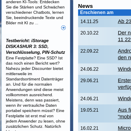
anderen KI-Tools: Entdecken
News
Sie die Stärken und Schwächen
verschiedener Chatbots, lernen
Erschienen am
Sie, beeindruckende Texte und
Ab 23
14.11.25
Bilder mit KI zu ...
Der 
20.10.22
11 2
Testbericht: iStorage
DISKASHUR 3: SSD,
Andro
22.09.22
Verschlüsselung, PIN-Schutz
den 
Eine Festplatte? Eine SSD? Ist
das noch einen Bericht wert?
Nahezu jeder Discounter bietet
Windo
24.06.22
mittlerweile im
Standardsortiment Datenträger
Erste
29.06.21
an. Und für die normalen
verfü
Anwendungen sind diese meist
vollkommen ausreichend.
Windo
24.06.21
Meistens, denn was passiert,
wenn ihr vertrauliche Daten
Aus f
19.05.21
portabel speichern müsst? Eine
Festplatte ist erst mal von
"mobi
jedem Anwender zu lesen, ohne
zusätzlichen Schutz. Natürlich
Micro
16.02.21