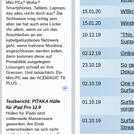
Mini PCs? Wofür?
Smartphones, Tablets, Laptops,
Will
15.01.20
das alles reicht doch aus? Die
Sichtweise mag richtig sein,
Windo
15.01.20
aber sie hat auch eine Lücke:
Vor allem, wenn es um das
"This
Anschließen an ein
10.12.19
kabelgebundenes Netzwerk
Suppo
geht, wenn mehrere Monitore
angeschlossen werden sollen,
Onlin
02.12.19
dann kommen diese auf
Portabilität ausgelegten
So ge
23.10.19
Lösungen schnell an ihre
Doku
Grenzen. Und tatsächlich: Ein
Mini-PC wie der ACEMAGIC T8
One M
PLUS ...
02.10.19
Surf
Testbericht: PITAKA Hülle
Surfa
01.10.19
für iPad Pro 12.9
vorges
Hüllen für iPads sind
mittlerweile Massenware
Surfa
01.10.19
geworden. Am Ende
Stre
unterscheiden sie sich nicht