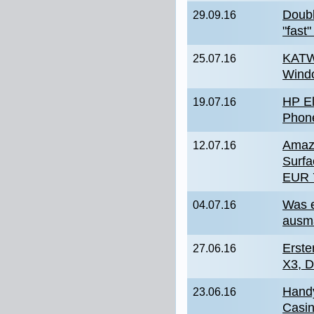
Doubl
29.09.16
"fast"
KATW
25.07.16
Wind
HP El
19.07.16
Phone
Amazo
12.07.16
Surfa
EUR 
Was e
04.07.16
ausm
Erste
27.06.16
X3, 
Handy
23.06.16
Casin