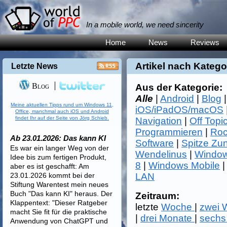
In a mobile world, we need sincerity
Home
News
Reviews
Artikel nach Katego
Letzte News
Blog
Aus der Kategorie:
Alle
|
Android
|
Blog
Meine aktuellen Tipps rund um Windows 11,
iOS/iPadOS/macOS
Office, manchmal auch iOS und Android
findet Ihr auf der Seite von Jörg Schieb.
Navigation
|
Off Topi
Programmieren
|
Roc
Ab 23.01.2026: Das kann KI
Software
|
Spitze Zu
Es war ein langer Weg von der
Wendelinus
|
Window
Idee bis zum fertigen Produkt,
8
|
Windows Mobile
aber es ist geschafft: Am
23.01.2026 kommt bei der
LAN
Stiftung Warentest mein neues
Buch "Das kann KI" heraus. Der
Zeitraum:
Klappentext: "Dieser Ratgeber
letzte
Woche
|
zwei
macht Sie fit für die praktische
|
drei Monate
|
sechs
Anwendung von ChatGPT und