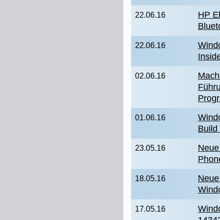
HP El
22.06.16
Bluet
Windo
22.06.16
Inside
Machs
02.06.16
Führu
Prog
Windo
01.06.16
Build
Neue 
23.05.16
Phone
Neue 
18.05.16
Wind
Windo
17.05.16