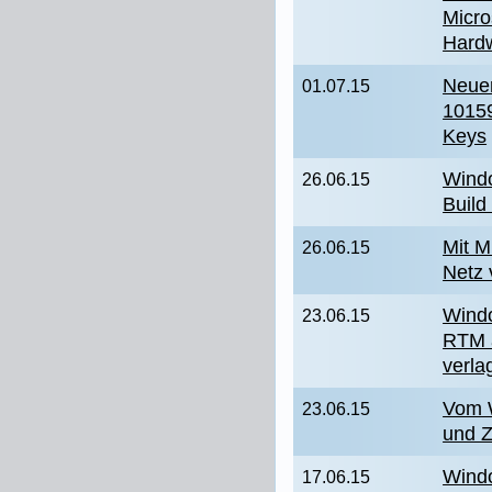
Micro
Hard
Neuer
01.07.15
10159
Keys
Windo
26.06.15
Build
Mit M
26.06.15
Netz 
Windo
23.06.15
RTM 
verla
Vom W
23.06.15
und Z
Windo
17.06.15