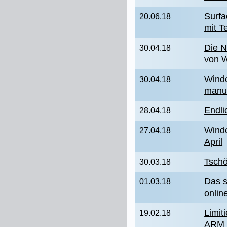
Surfa
20.06.18
mit T
Die N
30.04.18
von 
Windo
30.04.18
manue
Endli
28.04.18
Windo
27.04.18
April
Tschö
30.03.18
Das s
01.03.18
onlin
Limit
19.02.18
ARM