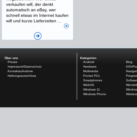
verkaufen will, der denkt
automatisch an eBay, wer
schnell etwas im Internet kaufen
will und kurze Lieferzeiten ...
Über uns
Kategorien
Presse
Android
Blog
Impressum/Datenschutz
Hardware
iOS/iP
Kontaktaufnahme
Multimedia
Navigat
Haftungsausschluss
Pocket PCs
Progra
Smartphones
Softwar
WebOS
Wendel
Windows 11
Window
Windows Phone
Wireles