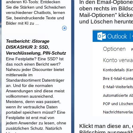
In den Email-Option
anderen KI-Tools: Entdecken
Sie die Stärken und Schwächen
oben rechts im Bilds
verschiedener Chatbots, lernen
Mail-Optionen" klicke
Sie, beeindruckende Texte und
und Löschen herunte
Bilder mit KI zu ...
Testbericht: iStorage
DISKASHUR 3: SSD,
Verschlüsselung, PIN-Schutz
Eine Festplatte? Eine SSD? Ist
das noch einen Bericht wert?
Nahezu jeder Discounter bietet
mittlerweile im
Standardsortiment Datenträger
an. Und für die normalen
Anwendungen sind diese meist
vollkommen ausreichend.
Meistens, denn was passiert,
wenn ihr vertrauliche Daten
portabel speichern müsst? Eine
Festplatte ist erst mal von
jedem Anwender zu lesen, ohne
Klickt man diese an,
zusätzlichen Schutz. Natürlich
Bildschirm ausgewähl