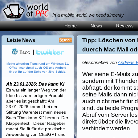
In a mobile world, we need sincerity
Home
News
Reviews
Tipp: Löschen von 
Letzte News
duerch Mac Mail od
Blog
Geschrieben von
Andreas E
Meine aktuellen Tipps rund um Windows 11,
Office, manchmal auch iOS und Android
findet Ihr auf der Seite von Jörg Schieb.
Wer seine E-Mails zu
sondern mit Thunder
Ab 23.01.2026: Das kann KI
abfragt, der kommt s
Es war ein langer Weg von der
seine Mails dann nic
Idee bis zum fertigen Produkt,
auch nicht mehr für
aber es ist geschafft: Am
23.01.2026 kommt bei der
sind, da beide Prog
Stiftung Warentest mein neues
Abruf vom Server lös
Buch "Das kann KI" heraus. Der
direkt übder die live
Klappentext: "Dieser Ratgeber
verhindert werden.
macht Sie fit für die praktische
Anwendung von ChatGPT und