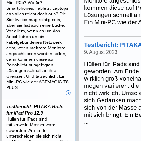
Monitore angeschlos
Mini PCs? Wofür?
kommen diese auf Por
Smartphones, Tablets, Laptops,
das alles reicht doch aus? Die
Lösungen schnell an 
Sichtweise mag richtig sein,
Ein Mini-PC wie der
aber sie hat auch eine Lücke:
Vor allem, wenn es um das
Anschließen an ein
kabelgebundenes Netzwerk
Testbericht: PITAKA
geht, wenn mehrere Monitore
9. August 2023
angeschlossen werden sollen,
dann kommen diese auf
Hüllen für iPads sin
Portabilität ausgelegten
Lösungen schnell an ihre
geworden. Am Ende u
Grenzen. Und tatsächlich: Ein
wirklich groß voneina
Mini-PC wie der ACEMAGIC T8
mögen variieren, die
PLUS ...
nicht wirklich. Umso 
sich Gedanken macht 
Testbericht: PITAKA Hülle
sich von der Masse 
für iPad Pro 12.9
mit sich bringt. Ein B
Hüllen für iPads sind
...
mittlerweile Massenware
geworden. Am Ende
unterscheiden sie sich nicht