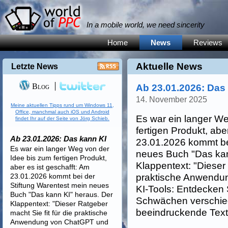
In a mobile world, we need sincerity
Home
News
Reviews
Aktuelle News
Letzte News
Blog
Ab 23.01.2026: Das
14. November 2025
Meine aktuellen Tipps rund um Windows 11,
Office, manchmal auch iOS und Android
Es war ein langer We
findet Ihr auf der Seite von Jörg Schieb.
fertigen Produkt, abe
Ab 23.01.2026: Das kann KI
23.01.2026 kommt bei
Es war ein langer Weg von der
neues Buch "Das kan
Idee bis zum fertigen Produkt,
Klappentext: "Dieser 
aber es ist geschafft: Am
23.01.2026 kommt bei der
praktische Anwendu
Stiftung Warentest mein neues
KI-Tools: Entdecken 
Buch "Das kann KI" heraus. Der
Schwächen verschied
Klappentext: "Dieser Ratgeber
beeindruckende Texte 
macht Sie fit für die praktische
Anwendung von ChatGPT und