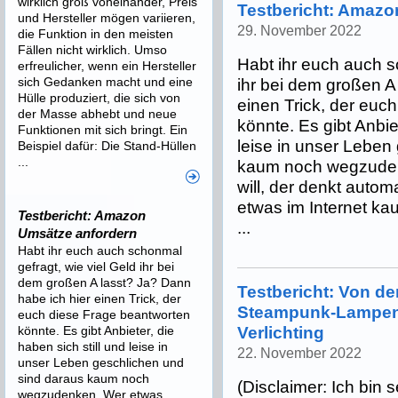
wirklich groß voneinander, Preis
Testbericht: Amazo
und Hersteller mögen variieren,
29. November 2022
die Funktion in den meisten
Fällen nicht wirklich. Umso
Habt ihr euch auch s
erfreulicher, wenn ein Hersteller
sich Gedanken macht und eine
ihr bei dem großen A
Hülle produziert, die sich von
einen Trick, der euc
der Masse abhebt und neue
könnte. Es gibt Anbiet
Funktionen mit sich bringt. Ein
leise in unser Leben
Beispiel dafür: Die Stand-Hüllen
...
kaum noch wegzuden
will, der denkt autom
etwas im Internet kau
Testbericht: Amazon
...
Umsätze anfordern
Habt ihr euch auch schonmal
gefragt, wie viel Geld ihr bei
dem großen A lasst? Ja? Dann
Testbericht: Von de
habe ich hier einen Trick, der
Steampunk-Lampen 
euch diese Frage beantworten
könnte. Es gibt Anbieter, die
Verlichting
haben sich still und leise in
22. November 2022
unser Leben geschlichen und
sind daraus kaum noch
(Disclaimer: Ich bin 
wegzudenken. Wer etwas