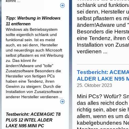
könnt ...
schlank und funktiona
sei denn, Hersteller
selbst pflastern es m
Tipp: Werbung in Windows
11 entfernen
ändern!Adware und "t
Windows als Betriebssystem
Besonders die Herste
sollte eigentlich schlank und
eine Tendenz, ihren 
funktional sein. Ist es meist
Installation von Zusa
auch, es sei denn, Hersteller
und neuerdings auch Microsoft
verdienen ...
selbst pflastern es mit Werbung
zu. Das könnt ihr
ändern!Adware und "tolle"
Zusatzsoftware Besonders die
Testbericht: ACEM
Hersteller von fertigen PCs
ALDER LAKE N95 M
haben eine Tendenz, ihren
25. Oktober 2023
Gewinn zu steigern: Durch die
Installation von Zusatzsoftware
Mini PCs? Wofür? Sm
anderer Hersteller verdienen ...
das alles reicht doc
richtig sein, aber si
Testbericht: ACEMAGIC T8
allem, wenn es um d
PLUS 12 INTEL ALDER
kabelgebundenes Ne
LAKE N95 MINI PC