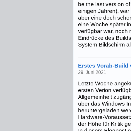
be the last version o
einigen Jahren), wa
aber eine doch schon 
eine Woche später i
verfügbar war, noch 
Eindrücke des Build
System-Bildschirm als
Erstes Vorab-Build
29. Juni 2021
Letzte Woche angekü
ersten Verion verfügb
Allgemeinheit zugän
über das Windows I
heruntergeladen wer
Hardware-Voraussetz
der Höhe für Kritik 
In diesem Blogpost er