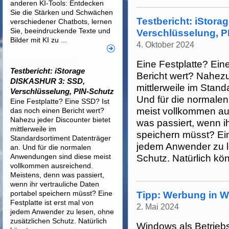
anderen KI-Tools: Entdecken
Sie die Stärken und Schwächen
Testbericht: iStor
verschiedener Chatbots, lernen
Sie, beeindruckende Texte und
Verschlüsselung, P
Bilder mit KI zu ...
4. Oktober 2024
Eine Festplatte? Ein
Testbericht: iStorage
Bericht wert? Nahezu
DISKASHUR 3: SSD,
mittlerweile im Stand
Verschlüsselung, PIN-Schutz
Und für die normale
Eine Festplatte? Eine SSD? Ist
meist vollkommen au
das noch einen Bericht wert?
Nahezu jeder Discounter bietet
was passiert, wenn ih
mittlerweile im
speichern müsst? Eine
Standardsortiment Datenträger
jedem Anwender zu l
an. Und für die normalen
Anwendungen sind diese meist
Schutz. Natürlich könn
vollkommen ausreichend.
Meistens, denn was passiert,
wenn ihr vertrauliche Daten
portabel speichern müsst? Eine
Tipp: Werbung in W
Festplatte ist erst mal von
2. Mai 2024
jedem Anwender zu lesen, ohne
zusätzlichen Schutz. Natürlich
Windows als Betriebs