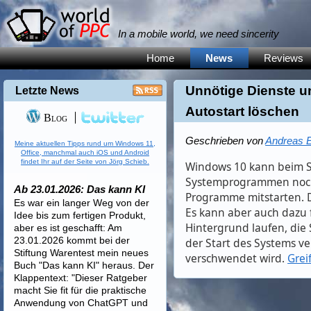
In a mobile world, we need sincerity
Home
News
Reviews
Unnötige Dienste 
Letzte News
Autostart löschen
Blog
Geschrieben von
Andreas E
Meine aktuellen Tipps rund um Windows 11,
Office, manchmal auch iOS und Android
findet Ihr auf der Seite von Jörg Schieb.
Windows 10 kann beim 
Systemprogrammen noch
Ab 23.01.2026: Das kann KI
Programme mitstarten. D
Es war ein langer Weg von der
Es kann aber auch dazu
Idee bis zum fertigen Produkt,
Hintergrund laufen, die
aber es ist geschafft: Am
23.01.2026 kommt bei der
der Start des Systems ve
Stiftung Warentest mein neues
verschwendet wird.
Grei
Buch "Das kann KI" heraus. Der
Klappentext: "Dieser Ratgeber
macht Sie fit für die praktische
Anwendung von ChatGPT und