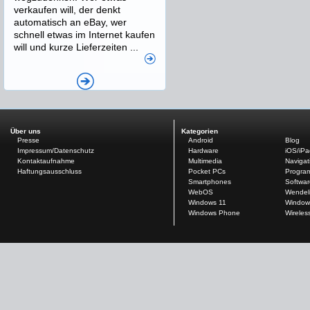
verkaufen will, der denkt
automatisch an eBay, wer
schnell etwas im Internet kaufen
will und kurze Lieferzeiten ...
Über uns
Kategorien
Presse
Android
Blog
Impressum/Datenschutz
Hardware
iOS/iP
Kontaktaufnahme
Multimedia
Navigat
Haftungsausschluss
Pocket PCs
Progra
Smartphones
Softwar
WebOS
Wendel
Windows 11
Window
Windows Phone
Wireles