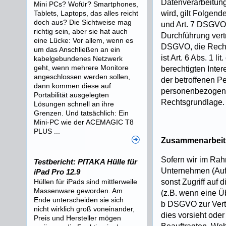
Datenverarbeitung
Mini PCs? Wofür? Smartphones,
Tablets, Laptops, das alles reicht
wird, gilt Folgend
doch aus? Die Sichtweise mag
und Art. 7 DSGVO,
richtig sein, aber sie hat auch
Durchführung vert
eine Lücke: Vor allem, wenn es
DSGVO, die Rechts
um das Anschließen an ein
ist Art. 6 Abs. 1 
kabelgebundenes Netzwerk
geht, wenn mehrere Monitore
berechtigten Inter
angeschlossen werden sollen,
der betroffenen P
dann kommen diese auf
personenbezogener
Portabilität ausgelegten
Rechtsgrundlage.
Lösungen schnell an ihre
Grenzen. Und tatsächlich: Ein
Mini-PC wie der ACEMAGIC T8
PLUS ...
Zusammenarbeit m
Sofern wir im Ra
Testbericht: PITAKA Hülle für
Unternehmen (Auftr
iPad Pro 12.9
Hüllen für iPads sind mittlerweile
sonst Zugriff auf 
Massenware geworden. Am
(z.B. wenn eine Üb
Ende unterscheiden sie sich
b DSGVO zur Vertra
nicht wirklich groß voneinander,
dies vorsieht oder
Preis und Hersteller mögen