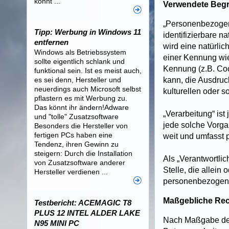
könnt ...
Verwendete Begri
„Personenbezogene 
Tipp: Werbung in Windows 11
identifizierbare n
entfernen
wird eine natürlic
Windows als Betriebssystem
einer Kennung wie
sollte eigentlich schlank und
Kennung (z.B. Coo
funktional sein. Ist es meist auch,
es sei denn, Hersteller und
kann, die Ausdruc
neuerdings auch Microsoft selbst
kulturellen oder s
pflastern es mit Werbung zu.
Das könnt ihr ändern!Adware
„Verarbeitung“ ist
und "tolle" Zusatzsoftware
jede solche Vorg
Besonders die Hersteller von
fertigen PCs haben eine
weit und umfasst 
Tendenz, ihren Gewinn zu
steigern: Durch die Installation
Als „Verantwortlic
von Zusatzsoftware anderer
Stelle, die allei
Hersteller verdienen ...
personenbezogene
Maßgebliche Re
Testbericht: ACEMAGIC T8
PLUS 12 INTEL ALDER LAKE
Nach Maßgabe des
N95 MINI PC