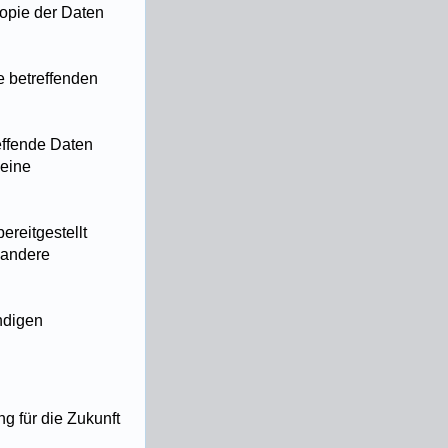
Kopie der Daten
e betreffenden
effende Daten
 eine
ereitgestellt
 andere
ndigen
g für die Zukunft