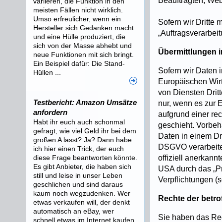
Beauftragten, Webh
variieren, die Funktion in den
meisten Fällen nicht wirklich.
Umso erfreulicher, wenn ein
Sofern wir Dritte 
Hersteller sich Gedanken macht
„Auftragsverarbei
und eine Hülle produziert, die
sich von der Masse abhebt und
Übermittlungen in
neue Funktionen mit sich bringt.
Ein Beispiel dafür: Die Stand-
Sofern wir Daten 
Hüllen ...
Europäischen Wir
von Diensten Dritt
Testbericht: Amazon Umsätze
nur, wenn es zur E
anfordern
aufgrund einer rec
Habt ihr euch auch schonmal
geschieht. Vorbeha
gefragt, wie viel Geld ihr bei dem
Daten in einem Dr
großen A lasst? Ja? Dann habe
DSGVO verarbeiten
ich hier einen Trick, der euch
diese Frage beantworten könnte.
offiziell anerkan
Es gibt Anbieter, die haben sich
USA durch das „Pri
still und leise in unser Leben
Verpflichtungen (
geschlichen und sind daraus
kaum noch wegzudenken. Wer
Rechte der betr
etwas verkaufen will, der denkt
automatisch an eBay, wer
Sie haben das Rec
schnell etwas im Internet kaufen