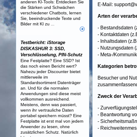
anderen KI-Tools: Entdecken Sie
E-Mail: support@
die Stärken und Schwächen
verschiedener Chatbots, lernen
Arten der verarb
Sie, beeindruckende Texte und
Bilder mit KI zu ...
- Bestandsdaten (
- Kontaktdaten (z.
- Inhaltsdaten (z.
Testbericht: iStorage
- Nutzungsdaten (z
DISKASHUR 3: SSD,
Verschlüsselung, PIN-Schutz
- Meta-/Kommunika
Eine Festplatte? Eine SSD? Ist
das noch einen Bericht wert?
Kategorien betr
Nahezu jeder Discounter bietet
mittlerweile im
Besucher und Nut
Standardsortiment Datenträger
zusammenfassend 
an. Und für die normalen
Anwendungen sind diese meist
Zweck der Verar
vollkommen ausreichend.
Meistens, denn was passiert,
- Zurverfügungste
wenn ihr vertrauliche Daten
- Beantwortung v
portabel speichern müsst? Eine
Festplatte ist erst mal von jedem
- Sicherheitsmaß
Anwender zu lesen, ohne
- Reichweitenmes
zusätzlichen Schutz. Natürlich