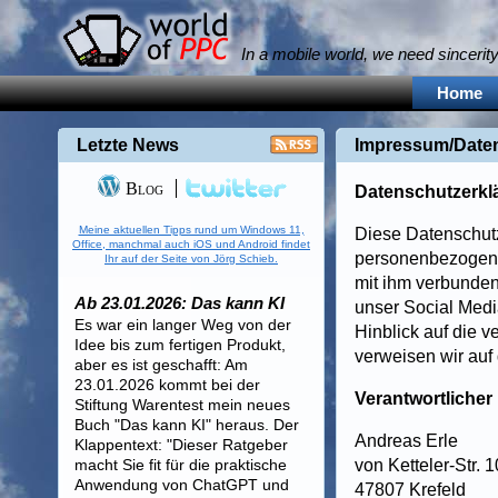
In a mobile world, we need sincerit
Home
Letzte News
Impressum/Date
Blog
Datenschutzerkl
Meine aktuellen Tipps rund um Windows 11,
Diese Datenschutz
Office, manchmal auch iOS und Android findet
personenbezogene
Ihr auf der Seite von Jörg Schieb.
mit ihm verbunden
Ab 23.01.2026: Das kann KI
unser Social Medi
Es war ein langer Weg von der
Hinblick auf die v
Idee bis zum fertigen Produkt,
verweisen wir auf
aber es ist geschafft: Am
23.01.2026 kommt bei der
Verantwortlicher
Stiftung Warentest mein neues
Buch "Das kann KI" heraus. Der
Andreas Erle
Klappentext: "Dieser Ratgeber
macht Sie fit für die praktische
von Ketteler-Str. 
Anwendung von ChatGPT und
47807 Krefeld