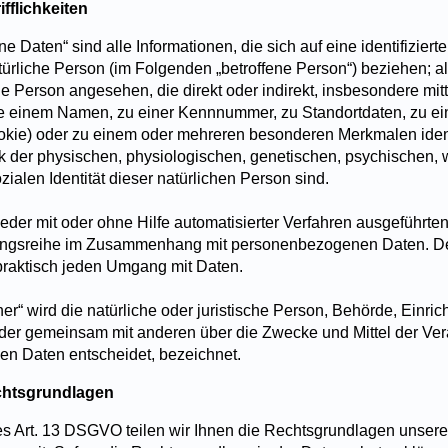
fflichkeiten
Daten“ sind alle Informationen, die sich auf eine identifizierte
atürliche Person (im Folgenden „betroffene Person“) beziehen; als
he Person angesehen, die direkt oder indirekt, insbesondere mi
 einem Namen, zu einer Kennnummer, zu Standortdaten, zu ein
kie) oder zu einem oder mehreren besonderen Merkmalen ident
k der physischen, physiologischen, genetischen, psychischen, wi
ozialen Identität dieser natürlichen Person sind.
 jeder mit oder ohne Hilfe automatisierter Verfahren ausgeführt
angsreihe im Zusammenhang mit personenbezogenen Daten. Der 
praktisch jeden Umgang mit Daten.
her“ wird die natürliche oder juristische Person, Behörde, Einri
n oder gemeinsam mit anderen über die Zwecke und Mittel der Ve
n Daten entscheidet, bezeichnet.
chtsgrundlagen
 Art. 13 DSGVO teilen wir Ihnen die Rechtsgrundlagen unsere