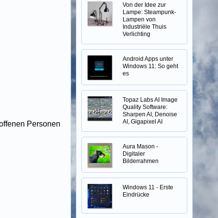
Von der Idee zur
Lampe: Steampunk-
Lampen von
Industriële Thuis
Verlichting
Android Apps unter
Windows 11: So geht
es
Topaz Labs AI Image
Quality Software:
Sharpen AI, Denoise
AI, Gigapixel AI
roffenen Personen
Aura Mason -
Digitaler
Bilderrahmen
Windows 11 - Erste
Eindrücke