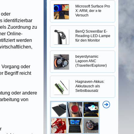
Microsoft Surface Pro
X: ARM, der x-te
 oder
Versuch
 identifizierbar
ttels Zuordnung zu
BenQ ScreenBar E-
er Online-
Reading-LED-Lampe
ifiziert werden
für den Monitor
rtschaftlichen,
beyerdynamic
Lagoon ANC
(Traveller/Explorer)
en Vorgang oder
Begriff reicht
Hagnaven-Akkus:
Akkutausch als
Selbstbausatz
chtung oder andere
rarbeitung von
r