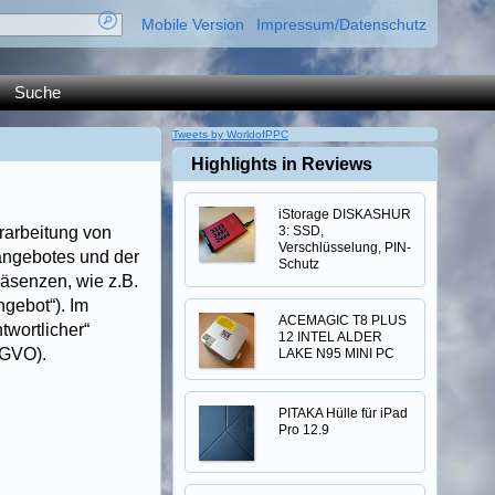
Mobile Version
Impressum/Datenschutz
Suche
Tweets by WorldofPPC
Highlights in Reviews
iStorage DISKASHUR
rarbeitung von
3: SSD,
Verschlüsselung, PIN-
angebotes und der
Schutz
äsenzen, wie z.B.
gebot“). Im
ACEMAGIC T8 PLUS
twortlicher“
12 INTEL ALDER
SGVO).
LAKE N95 MINI PC
PITAKA Hülle für iPad
Pro 12.9