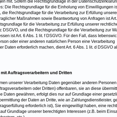
en mit. Sofern die Rechtsgrundlage in der Datenschutzerklärun
es: Die Rechtsgrundlage für die Einholung von Einwilligungen ist A
 die Rechtsgrundlage für die Verarbeitung zur Erfüllung unser
raglicher Maßnahmen sowie Beantwortung von Anfragen ist Art. 6
grundlage für die Verarbeitung zur Erfüllung unserer rechtlich
lit. c DSGVO, und die Rechtsgrundlage für die Verarbeitung zur 
essen ist Art. 6 Abs. 1 lit. f DSGVO. Für den Fall, dass lebenswi
erson oder einer anderen natürlichen Person eine Verarbeitung
 Daten erforderlich machen, dient Art. 6 Abs. 1 lit. d DSGVO a
it Auftragsverarbeitern und Dritten
hmen unserer Verarbeitung Daten gegenüber anderen Personen
agsverarbeitern oder Dritten) offenbaren, sie an diese übermit
die Daten gewähren, erfolgt dies nur auf Grundlage einer gesetz
ermittlung der Daten an Dritte, wie an Zahlungsdienstleister, gem.
gserfüllung erforderlich ist), Sie eingewilligt haben, eine recht
 auf Grundlage unserer berechtigten Interessen (z.B. beim Eins