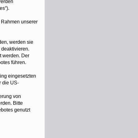
werden
es“).
m Rahmen unserer
den, werden sie
deaktivieren.
t werden. Der
otes führen.
ing eingesetzten
r die US-
herung von
rden. Bitte
ebotes genutzt