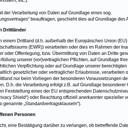
ostern, etc.).
mit der Verarbeitung von Daten auf Grundlage eines sog.
tungsvertrages“ beauftragen, geschieht dies auf Grundlage des
 Drittländer
in einem Drittland (d.h. außerhalb der Europäischen Union (EU)
tschaftsraums (EWR)) verarbeiten oder dies im Rahmen der I
er oder Offenlegung, bzw. Übermittlung von Daten an Dritte gesch
rfüllung unserer (vor)vertraglichen Pflichten, auf Grundlage Ihre
htlichen Verpflichtung oder auf Grundlage unserer berechtigten
ltlich gesetzlicher oder vertraglicher Erlaubnisse, verarbeiten 
ittland nur beim Vorliegen der besonderen Voraussetzungen der A
. D.h. die Verarbeitung erfolgt z.B. auf Grundlage besonderer 
nten Feststellung eines der EU entsprechenden Datenschutzniveau
vacy Shield“) oder Beachtung offiziell anerkannter spezieller ve
so genannte „Standardvertragsklauseln“).
offenen Personen
ht, eine Bestätigung darüber zu verlangen, ob betreffende Date