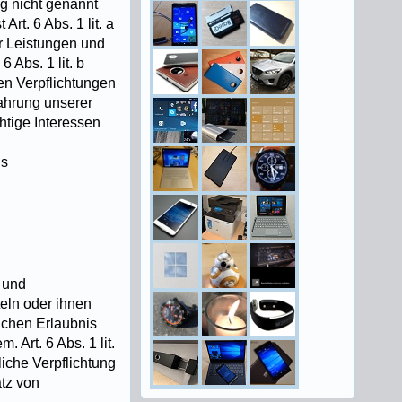
g nicht genannt
rt. 6 Abs. 1 lit. a
er Leistungen und
 Abs. 1 lit. b
en Verpflichtungen
Wahrung unserer
chtige Interessen
ls
 und
teln oder ihnen
lichen Erlaubnis
 Art. 6 Abs. 1 lit.
liche Verpflichtung
atz von