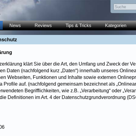
y
News
Reviews
Tips & Tricks
Kategorien
nschutz
ärung
erklärung klärt Sie über die Art, den Umfang und Zweck der Ve
n Daten (nachfolgend kurz „Daten“) innerhalb unseres Online
en Webseiten, Funktionen und Inhalte sowie externen Onlinepr
a Profile auf. (nachfolgend gemeinsam bezeichnet als „Onlinean
erwendeten Begrifflichkeiten, wie z.B. „Verarbeitung“ oder „Veran
 die Definitionen im Art. 4 der Datenschutzgrundverordnung (D
106