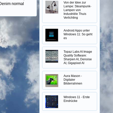
Von der Idee zur
n Denim normal
Lampe: Steampunk-
Lampen von
Industriële Thuis
Verlichting
Android Apps unter
Windows 11: So geht
es
Topaz Labs AI Image
Quality Software:
Sharpen AI, Denoise
AI, Gigapixel AI
Aura Mason -
Digitaler
Bilderrahmen
Windows 11 - Erste
Eindrücke