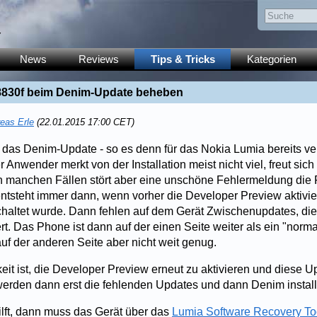
y
News
Reviews
Tips & Tricks
Kategorien
18830f beim Denim-Update beheben
eas Erle
(22.01.2015 17:00 CET)
t das Denim-Update - so es denn für das Nokia Lumia bereits ver
 Anwender merkt von der Installation meist nicht viel, freut sic
n manchen Fällen stört aber eine unschöne Fehlermeldung die 
ntsteht immer dann, wenn vorher die Developer Preview aktivier
altet wurde. Dann fehlen auf dem Gerät Zwischenupdates, die d
rt. Das Phone ist dann auf der einen Seite weiter als ein "nor
uf der anderen Seite aber nicht weit genug.
eit ist, die Developer Preview erneut zu aktivieren und diese Up
werden dann erst die fehlenden Updates und dann Denim installi
ilft, dann muss das Gerät über das
Lumia Software Recovery To