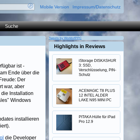
Mobile Version
Impressum/Datenschutz
Suche
Tweets by WorldofPPC
Highlights in Reviews
iStorage DISKASHUR
fügbar ist -
3: SSD,
Verschlüsselung, PIN-
h am Ende über die
Schutz
Freude: Der
t war, aber
ACEMAGIC T8 PLUS
ie Installation
12 INTEL ALDER
males" Windows
LAKE N95 MINI PC
PITAKA Hülle für iPad
dates installieren
Pro 12.9
ert).
ol
die Developer