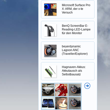
Microsoft Surface Pro
X: ARM, der x-te
Versuch
BenQ ScreenBar E-
Reading-LED-Lampe
für den Monitor
beyerdynamic
Lagoon ANC
(Traveller/Explorer)
Hagnaven-Akkus:
Akkutausch als
Selbstbausatz