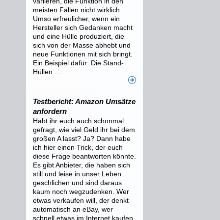
variieren, die Funktion in den
meisten Fällen nicht wirklich.
Umso erfreulicher, wenn ein
Hersteller sich Gedanken macht
und eine Hülle produziert, die
sich von der Masse abhebt und
neue Funktionen mit sich bringt.
Ein Beispiel dafür: Die Stand-
Hüllen ...
Testbericht: Amazon Umsätze
anfordern
Habt ihr euch auch schonmal
gefragt, wie viel Geld ihr bei dem
großen A lasst? Ja? Dann habe
ich hier einen Trick, der euch
diese Frage beantworten könnte.
Es gibt Anbieter, die haben sich
still und leise in unser Leben
geschlichen und sind daraus
kaum noch wegzudenken. Wer
etwas verkaufen will, der denkt
automatisch an eBay, wer
schnell etwas im Internet kaufen