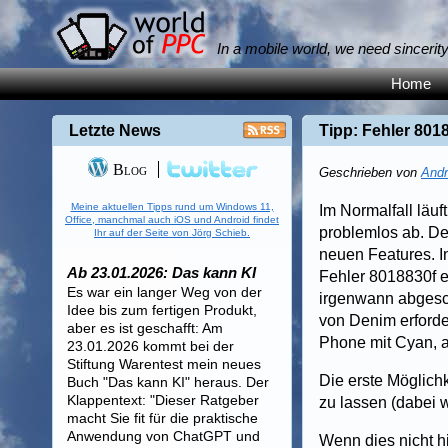
In a mobile world, we need sincerit
Home
Letzte News
Tipp: Fehler 80
Blog
Geschrieben von
Andr
Meine aktuellen Tipps rund um Windows 11,
Im Normalfall läuf
Office, manchmal auch iOS und Android findet
problemlos ab. Der
Ihr auf der Seite von Jörg Schieb.
neuen Features. I
Ab 23.01.2026: Das kann KI
Fehler 8018830f e
Es war ein langer Weg von der
irgenwann abgesch
Idee bis zum fertigen Produkt,
von Denim erforde
aber es ist geschafft: Am
Phone mit Cyan, a
23.01.2026 kommt bei der
Stiftung Warentest mein neues
Die erste Möglichk
Buch "Das kann KI" heraus. Der
Klappentext: "Dieser Ratgeber
zu lassen (dabei 
macht Sie fit für die praktische
Anwendung von ChatGPT und
Wenn dies nicht h