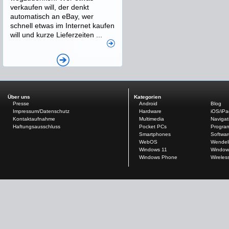
verkaufen will, der denkt
automatisch an eBay, wer
schnell etwas im Internet kaufen
will und kurze Lieferzeiten ...
Über uns
Kategorien
Presse
Android
Blog
Impressum/Datenschutz
Hardware
iOS/iP
Kontaktaufnahme
Multimedia
Navigat
Haftungsausschluss
Pocket PCs
Progra
Smartphones
Softwar
WebOS
Wendel
Windows 11
Window
Windows Phone
Wireles