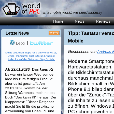
In a mobile world, we need sincerity
Home
News
Reviews
Tipp: Tastatur ver
Letzte News
Mobile
Blog
Geschrieben von
Andreas E
Meine aktuellen Tipps rund um Windows 11,
Office, manchmal auch iOS und Android
findet Ihr auf der Seite von Jörg Schieb.
Moderne Smartphone
Hardwaretastaturen, 
Ab 23.01.2026: Das kann KI
die Bildschirmtastatu
Es war ein langer Weg von der
durchaus manchmal d
Idee bis zum fertigen Produkt,
Bildschirminhalt im 
aber es ist geschafft: Am
23.01.2026 kommt bei der
Phone 8.1 blieb dann
Stiftung Warentest mein neues
über die "Zurück"-Tas
Buch "Das kann KI" heraus. Der
die Inhalte zu lesen 
Klappentext: "Dieser Ratgeber
zu öffnen. Windows 1
macht Sie fit für die praktische
Anwendung von ChatGPT und
PC schon gewohnte - A