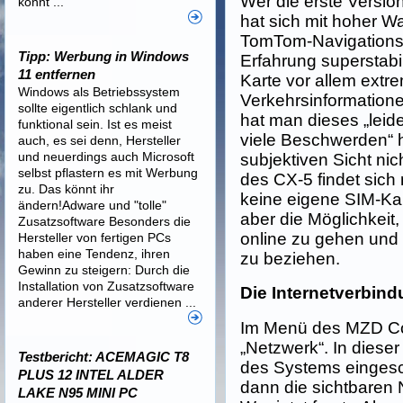
Wer die erste Versio
könnt ...
hat sich mit hoher W
TomTom-Navigations
Tipp: Werbung in Windows
Erfahrung superstabil
11 entfernen
Karte vor allem extre
Windows als Betriebssystem
Verkehrsinformatione
sollte eigentlich schlank und
hat man dieses „leid
funktional sein. Ist es meist
viele Beschwerden“ 
auch, es sei denn, Hersteller
und neuerdings auch Microsoft
subjektiven Sicht nic
selbst pflastern es mit Werbung
des CX-5 findet sich
zu. Das könnt ihr
keine eigene SIM-Kart
ändern!Adware und "tolle"
aber die Möglichkei
Zusatzsoftware Besonders die
online zu gehen und 
Hersteller von fertigen PCs
haben eine Tendenz, ihren
zu beziehen.
Gewinn zu steigern: Durch die
Installation von Zusatzsoftware
Die Internetverbin
anderer Hersteller verdienen ...
Im Menü des MZD Con
„Netzwerk“. In dies
Testbericht: ACEMAGIC T8
des Systems eingesc
PLUS 12 INTEL ALDER
dann die sichtbaren
LAKE N95 MINI PC