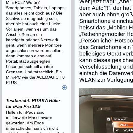
Wer jetzt fragt: „Abe
Mini PCs? Wofür?
dem Auto?!“, der hat
Smartphones, Tablets, Laptops,
das alles reicht doch aus? Die
aber auch ohne groß
Sichtweise mag richtig sein,
Smartphone einricht
aber sie hat auch eine Lücke:
heisst das „Mobiler H
Vor allem, wenn es um das
„Tethering/mobiler H
Anschließen an ein
kabelgebundenes Netzwerk
„Persönlicher Hotspot
geht, wenn mehrere Monitore
das Smartphone ein 
angeschlossen werden sollen,
beliebiges Gerät ve
dann kommen diese auf
kann dieses gesiche
Portabilität ausgelegten
Verschlüsselung und 
Lösungen schnell an ihre
Grenzen. Und tatsächlich: Ein
einfach die Datenve
Mini-PC wie der ACEMAGIC T8
WLAN zur Verfügung g
PLUS ...
Testbericht: PITAKA Hülle
für iPad Pro 12.9
Hüllen für iPads sind
mittlerweile Massenware
geworden. Am Ende
unterscheiden sie sich nicht