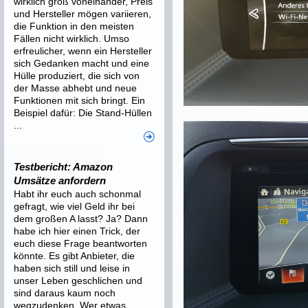
wirklich groß voneinander, Preis
und Hersteller mögen variieren,
die Funktion in den meisten
Fällen nicht wirklich. Umso
erfreulicher, wenn ein Hersteller
sich Gedanken macht und eine
Hülle produziert, die sich von
der Masse abhebt und neue
Funktionen mit sich bringt. Ein
Beispiel dafür: Die Stand-Hüllen
...
Testbericht: Amazon
Umsätze anfordern
Habt ihr euch auch schonmal
gefragt, wie viel Geld ihr bei
dem großen A lasst? Ja? Dann
habe ich hier einen Trick, der
euch diese Frage beantworten
könnte. Es gibt Anbieter, die
haben sich still und leise in
unser Leben geschlichen und
sind daraus kaum noch
wegzudenken. Wer etwas