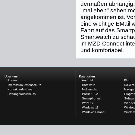
dermaßen abhängig,
"mal eben" sehen mö
angekommen ist. Vor
eine wichtige EMail 
Fahrt auf das Smartp
Smartwatch zu schauen
im MZD Connect integ
und komfortabel.
Über uns
Kategorien
Presse
Android
Blog
Impressum/Datenschutz
Hardware
iOS/iP
Kontaktaufnahme
Multimedia
Navigat
Haftungsausschluss
Pocket PCs
Progra
Smartphones
Softwar
WebOS
Wendel
Windows 11
Window
Windows Phone
Wireles