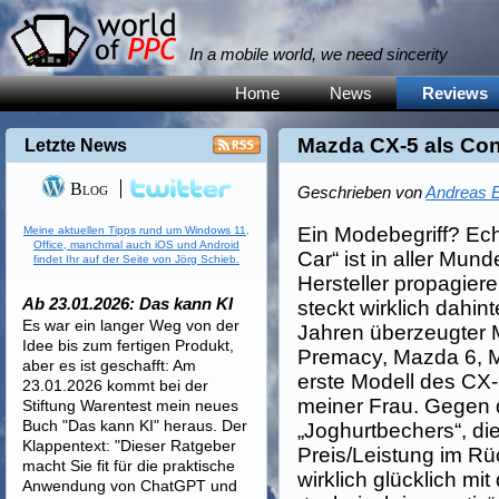
In a mobile world, we need sincerity
Home
News
Reviews
Mazda CX-5 als Co
Letzte News
Blog
Geschrieben von
Andreas E
Ein Modebegriff? Ec
Meine aktuellen Tipps rund um Windows 11,
Office, manchmal auch iOS und Android
Car“ ist in aller Mun
findet Ihr auf der Seite von Jörg Schieb.
Hersteller propagier
Ab 23.01.2026: Das kann KI
steckt wirklich dahint
Es war ein langer Weg von der
Jahren überzeugter 
Idee bis zum fertigen Produkt,
Premacy, Mazda 6, M
aber es ist geschafft: Am
erste Modell des CX
23.01.2026 kommt bei der
meiner Frau. Gegen d
Stiftung Warentest mein neues
Buch "Das kann KI" heraus. Der
„Joghurtbechers“, di
Klappentext: "Dieser Ratgeber
Preis/Leistung im Rü
macht Sie fit für die praktische
wirklich glücklich mi
Anwendung von ChatGPT und