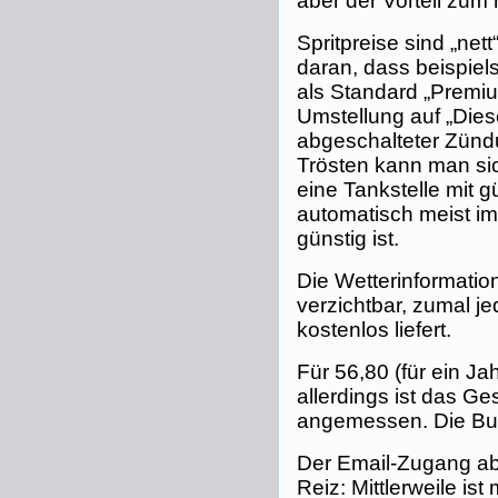
aber der Vorteil zum 
Spritpreise sind „net
daran, dass beispiel
als Standard „Premium
Umstellung auf „Dies
abgeschalteter Zündu
Trösten kann man si
eine Tankstelle mit 
automatisch meist im
günstig ist.
Die Wetterinformatio
verzichtbar, zumal 
kostenlos liefert.
Für 56,80 (für ein Ja
allerdings ist das G
angemessen. Die Buc
Der Email-Zugang aber
Reiz: Mittlerweile i