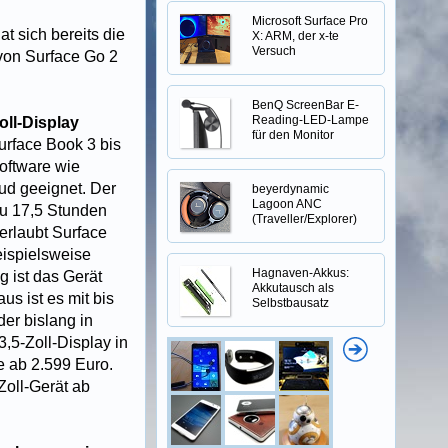
Microsoft Surface Pro
t sich bereits die
X: ARM, der x-te
Versuch
 von Surface Go 2
BenQ ScreenBar E-
Reading-LED-Lampe
oll-Display
für den Monitor
urface Book 3 bis
Software wie
ud geeignet. Der
beyerdynamic
Lagoon ANC
zu 17,5 Stunden
(Traveller/Explorer)
erlaubt Surface
eispielsweise
Hagnaven-Akkus:
g ist das Gerät
Akkutausch als
s ist es mit bis
Selbstbausatz
er bislang in
,5-Zoll-Display in
e ab 2.599 Euro.
oll-Gerät ab