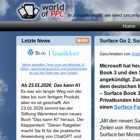
In a mobile world, we need sincerit
Home
Letzte News
Surface Go 2, S
Blog
Geschrieben von
Andr
Meine aktuellen Tipps rund um Windows 11,
Microsoft hat h
Office, manchmal auch iOS und Android findet
Book 3 und den 
Ihr auf der Seite von Jörg Schieb.
angekündigt. Zu
Ab 23.01.2026: Das kann KI
dem deutschen Ma
Es war ein langer Weg von der
– Surface Book 3
Idee bis zum fertigen Produkt,
Privatkunden kön
aber es ist geschafft: Am
einen
Surface F
23.01.2026 kommt bei der
Stiftung Warentest mein neues
Buch "Das kann KI" heraus. Der
„Mit den neuen S
Klappentext: "Dieser Ratgeber
Zeiten von 'Remot
macht Sie fit für die praktische
Surface bei Micro
Anwendung von ChatGPT und