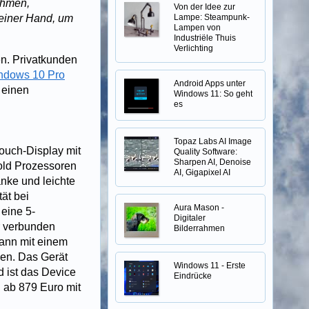
ehmen,
Von der Idee zur
 einer Hand, um
Lampe: Steampunk-
Lampen von
Industriële Thuis
Verlichting
n. Privatkunden
ndows 10 Pro
Android Apps unter
 einen
Windows 11: So geht
es
Topaz Labs AI Image
ouch-Display mit
Quality Software:
Sharpen AI, Denoise
Gold Prozessoren
AI, Gigapixel AI
nke und leichte
ät bei
Aura Mason -
eine 5-
Digitaler
r verbunden
Bilderrahmen
ann mit einem
den. Das Gerät
Windows 11 - Erste
 ist das Device
Eindrücke
 ab 879 Euro mit