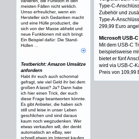
variieren, die Funktion in den
Type-C-Anschlüsse
meisten Fällen nicht wirklich.
Umso erfreulicher, wenn ein
Zubehör und zusä
Hersteller sich Gedanken macht
Type-A-Anschlüss
und eine Hülle produziert, die
299,99 Euro ange
sich von der Masse abhebt und
neue Funktionen mit sich bringt.
Microsoft USB-C
Ein Beispiel dafür: Die Stand-
Mit dem USB-C Tra
Hüllen ...
beispielsweise mi
bietet er fünf An
Testbericht: Amazon Umsätze
wird via USB-C-K
anfordern
Preis von 109,99 
Habt ihr euch auch schonmal
gefragt, wie viel Geld ihr bei dem
großen A lasst? Ja? Dann habe
ich hier einen Trick, der euch
diese Frage beantworten könnte.
Es gibt Anbieter, die haben sich
still und leise in unser Leben
geschlichen und sind daraus
kaum noch wegzudenken. Wer
etwas verkaufen will, der denkt
automatisch an eBay, wer
schnell etwas im Internet kaufen