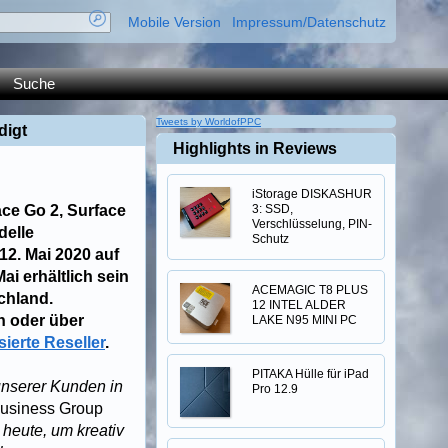
Mobile Version
Impressum/Datenschutz
Suche
Tweets by WorldofPPC
digt
Highlights in Reviews
iStorage DISKASHUR
face Go 2, Surface
3: SSD,
Verschlüsselung, PIN-
delle
Schutz
2. Mai 2020 auf
i erhältlich sein
ACEMAGIC T8 PLUS
chland.
12 INTEL ALDER
n oder über
LAKE N95 MINI PC
sierte Reseller
.
PITAKA Hülle für iPad
nserer Kunden in
Pro 12.9
 Business Group
 heute, um kreativ