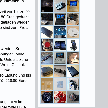
ing kommen in
eit von bis zu 20
180 Grad gedreht
 getragen werden.
e sind zum Preis
t werden. So
springen, ohne
ls Unterstützung
 Word, Outlook
it zwei
pro Ladung und bis
Für 219,99 Euro
gungsraten im
 Über zwei USB-