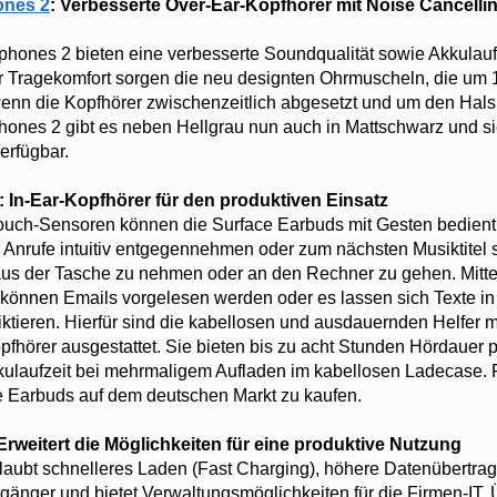
ones 2
: Verbesserte Over-Ear-Kopfhörer mit Noise Cancell
hones 2 bieten eine verbesserte Soundqualität sowie Akkulaufz
 Tragekomfort sorgen die neu designten Ohrmuscheln, die um 
nn die Kopfhörer zwischenzeitlich abgesetzt und um den Hals
ones 2 gibt es neben Hellgrau nun auch in Mattschwarz und si
erfügbar.
: In-Ear-Kopfhörer für den produktiven Einsatz
Touch-Sensoren können die Surface Earbuds mit Gesten bedien
nrufe intuitiv entgegennehmen oder zum nächsten Musiktitel 
us der Tasche zu nehmen oder an den Rechner zu gehen. Mitte
 können Emails vorgelesen werden oder es lassen sich Texte in
ktieren. Hierfür sind die kabellosen und ausdauernden Helfer m
pfhörer ausgestattet. Sie bieten bis zu acht Stunden Hördauer 
ulaufzeit bei mehrmaligem Aufladen im kabellosen Ladecase. 
ce Earbuds auf dem deutschen Markt zu kaufen.
 Erweitert die Möglichkeiten für eine produktive Nutzung
aubt schnelleres Laden (Fast Charging), höhere Datenübertra
gänger und bietet Verwaltungsmöglichkeiten für die Firmen-IT.