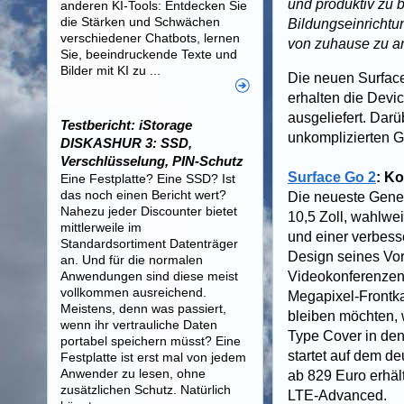
und produktiv zu 
anderen KI-Tools: Entdecken Sie
die Stärken und Schwächen
Bildungseinrichtu
verschiedener Chatbots, lernen
von zuhause zu arb
Sie, beeindruckende Texte und
Bilder mit KI zu ...
Die neuen Surface
erhalten die Devi
ausgeliefert. Dar
Testbericht: iStorage
unkomplizierten G
DISKASHUR 3: SSD,
Verschlüsselung, PIN-Schutz
Surface Go 2
: Ko
Eine Festplatte? Eine SSD? Ist
das noch einen Bericht wert?
Die neueste Gene
Nahezu jeder Discounter bietet
10,5 Zoll, wahlwe
mittlerweile im
und einer verbess
Standardsortiment Datenträger
Design seines Vor
an. Und für die normalen
Anwendungen sind diese meist
Videokonferenzen 
vollkommen ausreichend.
Megapixel-Frontka
Meistens, denn was passiert,
bleiben möchten, 
wenn ihr vertrauliche Daten
Type Cover in den
portabel speichern müsst? Eine
startet auf dem d
Festplatte ist erst mal von jedem
Anwender zu lesen, ohne
ab 829 Euro erhäl
zusätzlichen Schutz. Natürlich
LTE-Advanced.