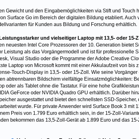
en Gewicht und den Eingabemöglichkeiten via Stift und Touch ha
on Surface Go im Bereich der digitalen Bildung etabliert. Auch
dellvarianten für Kunden aus Bildung und Forschung erhältlich.
 Leistungsstarker und vielseitiger Laptop mit 13,5- oder 15-Z
den neuesten Intel Core Prozessoren der 10. Generation bietet S
r Leistung als das Vorgängermodell und ist für professionelle 
esk, Visual Studio oder die Programme der Adobe Creative Clo
kste Laptop von Microsoft kommt mit einer Akkulaufzeit von bis 
nse-Touch-Display in 13,5- oder 15-Zoll. Wie seine Vorgänger 
en abtrennbaren Bildschirm vielfältige Einsatzmöglichkeiten: B
op oder als Tablet ohne die Tastatur. Für eine hohe Grafikleistun
DIA GeForce oder NVIDIA Quadro GPU erhältlich. Darüber hinau
peicher ausgestattet und bietet den schnellsten SSD-Speicher, d
arbeitet wurde. Für private Anwender wird Surface Book 3 mit 13
em Preis von 1.799 Euro erhältlich sein, in der 15-Zoll-Variant
en bekommen das 13,5-Zoll-Gerät ab 1.899 Euro und das 15-Z