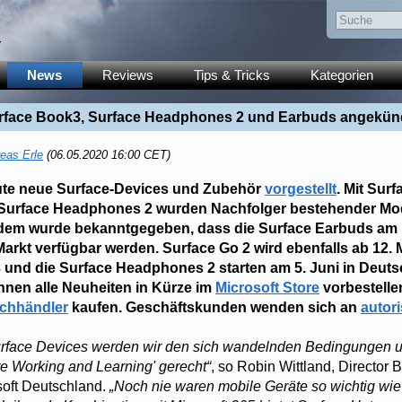
y
News
Reviews
Tips & Tricks
Kategorien
urface Book3, Surface Headphones 2 und Earbuds angekün
eas Erle
(06.05.2020 16:00 CET)
eute neue Surface-Devices und Zubehör
vorgestellt
. Mit Sur
Surface Headphones 2 wurden Nachfolger bestehender Mo
dem wurde bekanntgegeben, dass die Surface Earbuds am 1
rkt verfügbar werden. Surface Go 2 wird ebenfalls ab 12. Ma
 und die Surface Headphones 2 starten am 5. Juni in Deuts
nen alle Neuheiten in Kürze im
Microsoft Store
vorbestelle
achhändler
kaufen. Geschäftskunden wenden sich an
autori
urface Devices werden wir den sich wandelnden Bedingungen u
e Working and Learning' gerecht“
, so Robin Wittland, Director
soft Deutschland.
„Noch nie waren mobile Geräte so wichtig wie