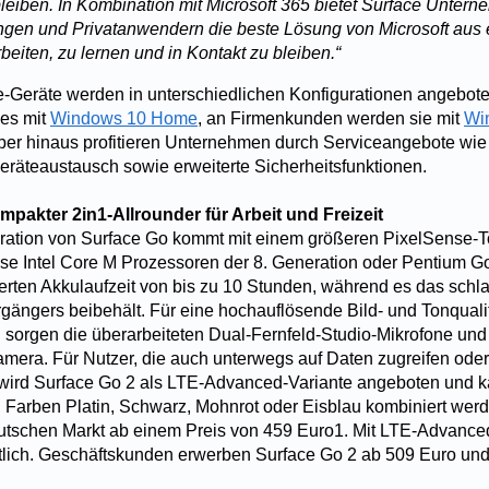
bleiben. In Kombination mit Microsoft 365 bietet Surface Untern
ngen und Privatanwendern die beste Lösung von Microsoft aus
eiten, zu lernen und in Kontakt zu bleiben.“
-Geräte werden in unterschiedlichen Konfigurationen angebote
ces mit
Windows 10 Home
, an Firmenkunden werden sie mit
Wi
über hinaus profitieren Unternehmen durch Serviceangebote wie
eräteaustausch sowie erweiterte Sicherheitsfunktionen.
mpakter 2in1-Allrounder für Arbeit und Freizeit
ration von Surface Go kommt mit einem größeren PixelSense-T
ise Intel Core M Prozessoren der 8. Generation oder Pentium 
erten Akkulaufzeit von bis zu 10 Stunden, während es das schla
gängers beibehält. Für eine hochauflösende Bild- und Tonqualit
sorgen die überarbeiteten Dual-Fernfeld-Studio-Mikrofone und 
mera. Für Nutzer, die auch unterwegs auf Daten zugreifen ode
wird Surface Go 2 als LTE-Advanced-Variante angeboten und k
 Farben Platin, Schwarz, Mohnrot oder Eisblau kombiniert wer
eutschen Markt ab einem Preis von 459 Euro
1
. Mit LTE-Advanced
tlich. Geschäftskunden erwerben Surface Go 2 ab 509 Euro und