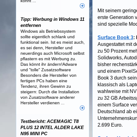
könnt ...
Mit seinem gering
erste Generation v
Tipp: Werbung in Windows 11
sind spezielle Mo
entfernen
Windows als Betriebssystem
sollte eigentlich schlank und
Surface Book 3
:
funktional sein. Ist es meist auch,
Ausgestattet mit 
es sei denn, Hersteller und
zu 50 Prozent meh
neuerdings auch Microsoft selbst
Solidworks, Autod
pflastern es mit Werbung zu.
Das könnt ihr ändern!Adware
bisher rechenstär
und "tolle" Zusatzsoftware
und einem PixelSe
Besonders die Hersteller von
Book 3 durch sein
fertigen PCs haben eine
klassisch als Lapt
Tendenz, ihren Gewinn zu
wahlweise mit NVI
steigern: Durch die Installation
von Zusatzsoftware anderer
zu 32 GB Arbeitss
Hersteller verdienen ...
einem Surface ver
Deutschland ab ein
Unternehmenskund
Testbericht: ACEMAGIC T8
2.699 Euro.
PLUS 12 INTEL ALDER LAKE
N95 MINI PC