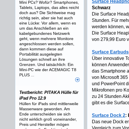
Surface Headph
Mini PCs? Wofür? Smartphones,
Tablets, Laptops, das alles reicht
Schwarz
doch aus? Die Sichtweise mag
Die Surface Headp
richtig sein, aber sie hat auch
Stunden. Für mehr
eine Lücke: Vor allem, wenn es
werden können, we
um das Anschließen an ein
Die Surface Heaph
kabelgebundenes Netzwerk
geht, wenn mehrere Monitore
von 279,99 Euro v
angeschlossen werden sollen,
dann kommen diese auf
Surface Earbuds
Portabilität ausgelegten
Über innovative 
Lösungen schnell an ihre
Grenzen. Und tatsächlich: Ein
können Anwender A
Mini-PC wie der ACEMAGIC T8
das Smartphone a
PLUS ...
von Microsoft 365
und PowerPoint di
Mikrofonen pro Ko
Testbericht: PITAKA Hülle für
zu 24 Stunden Akk
iPad Pro 12.9
gibt es die Surfa
Hüllen für iPads sind mittlerweile
Massenware geworden. Am
Ende unterscheiden sie sich
Surface Dock 2
:
nicht wirklich groß voneinander,
Das neue Dock erl
Preis und Hersteller mögen
Vergleich zum Vor