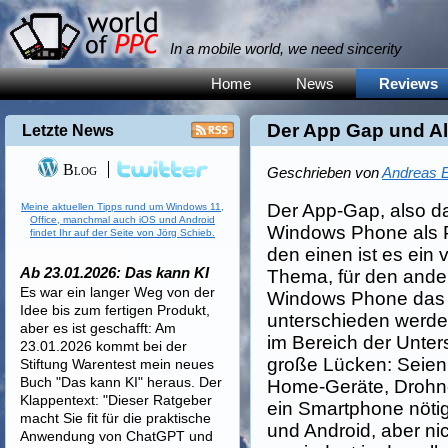
In a mobile world, we need sincerity
Home
News
Reviews
Der App Gap und Al
Letzte News
Blog
Geschrieben von
Andreas E
Der App-Gap, also da
Meine aktuellen Tipps rund um Windows 11,
Office, manchmal auch iOS und Android
Windows Phone als Pla
findet Ihr auf der Seite von Jörg Schieb.
den einen ist es ein
Ab 23.01.2026: Das kann KI
Thema, für den and
Es war ein langer Weg von der
Windows Phone das G
Idee bis zum fertigen Produkt,
unterschieden werden
aber es ist geschafft: Am
im Bereich der Unte
23.01.2026 kommt bei der
große Lücken: Seien
Stiftung Warentest mein neues
Buch "Das kann KI" heraus. Der
Home-Geräte, Drohne
Klappentext: "Dieser Ratgeber
ein Smartphone nötig
macht Sie fit für die praktische
und Android, aber ni
Anwendung von ChatGPT und