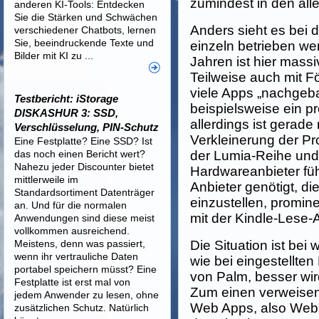
zumindest in den all
anderen KI-Tools: Entdecken
Sie die Stärken und Schwächen
Anders sieht es bei 
verschiedener Chatbots, lernen
Sie, beeindruckende Texte und
einzeln betrieben we
Bilder mit KI zu ...
Jahren ist hier mass
Teilweise auch mit F
viele Apps „nachgeba
Testbericht: iStorage
beispielsweise ein p
DISKASHUR 3: SSD,
allerdings ist gerade
Verschlüsselung, PIN-Schutz
Verkleinerung der Pro
Eine Festplatte? Eine SSD? Ist
das noch einen Bericht wert?
der Lumia-Reihe un
Nahezu jeder Discounter bietet
Hardwareanbieter füh
mittlerweile im
Anbieter genötigt, 
Standardsortiment Datenträger
einzustellen, promin
an. Und für die normalen
mit der Kindle-Lese-
Anwendungen sind diese meist
vollkommen ausreichend.
Meistens, denn was passiert,
Die Situation ist bei
wenn ihr vertrauliche Daten
wie bei eingestellt
portabel speichern müsst? Eine
von Palm, besser wir
Festplatte ist erst mal von
Zum einen verweisen 
jedem Anwender zu lesen, ohne
Web Apps, also Webs
zusätzlichen Schutz. Natürlich