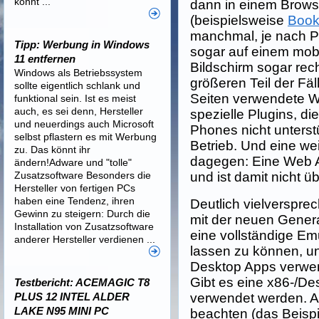
könnt ...
dann in einem Browse
(beispielsweise
Book
manchmal, je nach 
Tipp: Werbung in Windows
sogar auf einem mobi
11 entfernen
Bildschirm sogar rech
Windows als Betriebssystem
größeren Teil der Fäl
sollte eigentlich schlank und
Seiten verwendete W
funktional sein. Ist es meist
auch, es sei denn, Hersteller
spezielle Plugins, d
und neuerdings auch Microsoft
Phones nicht unterst
selbst pflastern es mit Werbung
Betrieb. Und eine wei
zu. Das könnt ihr
dagegen: Eine Web A
ändern!Adware und "tolle"
Zusatzsoftware Besonders die
und ist damit nicht ü
Hersteller von fertigen PCs
haben eine Tendenz, ihren
Deutlich vielverspre
Gewinn zu steigern: Durch die
mit der neuen Gener
Installation von Zusatzsoftware
eine vollständige Em
anderer Hersteller verdienen ...
lassen zu können, u
Desktop Apps verwen
Gibt es eine x86-/D
Testbericht: ACEMAGIC T8
PLUS 12 INTEL ALDER
verwendet werden. Al
LAKE N95 MINI PC
beachten (das Beispi