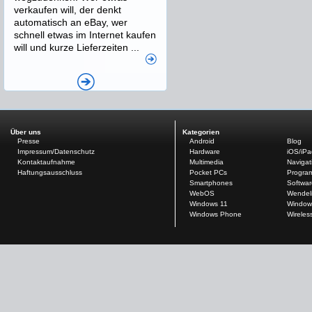
verkaufen will, der denkt
automatisch an eBay, wer
schnell etwas im Internet kaufen
will und kurze Lieferzeiten ...
Über uns
Kategorien
Presse
Android
Blog
Impressum/Datenschutz
Hardware
iOS/iP
Kontaktaufnahme
Multimedia
Navigat
Haftungsausschluss
Pocket PCs
Progra
Smartphones
Softwar
WebOS
Wendel
Windows 11
Window
Windows Phone
Wireles