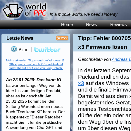
In a mobile world, we need sincerity
Home
News
Reviews
Tipp: Fehler 800705
Letzte News
x3 Firmware lösen
Blog
Geschrieben von
Andreas E
Meine aktuellen Tipps rund um Windows 11,
Office, manchmal auch iOS und Android
findet Ihr auf der Seite von Jörg Schieb.
In der letzten Sept
Packard endlich das 
Ab 23.01.2026: Das kann KI
x3
auf das Windows 
Es war ein langer Weg von der
und die finale Firm
Idee bis zum fertigen Produkt,
Damit wird aus dem x
aber es ist geschafft: Am
23.01.2026 kommt bei der
begeisterndes Gerät
Stiftung Warentest mein neues
meines Testberichtes
Buch "Das kann KI" heraus. Der
dürfte der ein oder
Klappentext: "Dieser Ratgeber
den Weg über die In
macht Sie fit für die praktische
Anwendung von ChatGPT und
um über diesen Weg