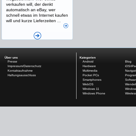
verkaufen will, der denkt
automatisch an eBay, wer
schnell etwas im Internet kaufen
will und kurze Lieferzeiten ...
Über uns
Kategorien
Presse
Android
Blog
Impressum/Datenschutz
Hardware
iOS/iP
Kontaktaufnahme
Multimedia
Navigat
Haftungsausschluss
Pocket PCs
Progra
Smartphones
Softwar
WebOS
Wendel
Windows 11
Window
Windows Phone
Wireles