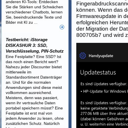
anderen KI-Tools: Entdecken
Fingerabdruckscanne
Sie die Stärken und Schwächen
können. Wenn das der
verschiedener Chatbots, lernen
Firmwareupdate in d
Sie, beeindruckende Texte und
erfolgreichen Herunte
Bilder mit KI zu ...
der Migration der Da
800705b7 und wird z
Testbericht: iStorage
DISKASHUR 3: SSD,
Verschlüsselung, PIN-Schutz
Eine Festplatte? Eine SSD? Ist
das noch einen Bericht wert?
Nahezu jeder Discounter bietet
mittlerweile im
Standardsortiment Datenträger
an. Und für die normalen
Anwendungen sind diese meist
vollkommen ausreichend.
Meistens, denn was passiert,
wenn ihr vertrauliche Daten
portabel speichern müsst? Eine
Festplatte ist erst mal von
jedem Anwender zu lesen, ohne
zusätzlichen Schutz. Natürlich