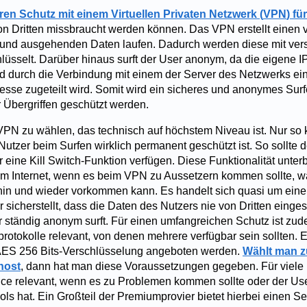
hren Schutz mit einem
Virtuellen Privaten Netzwerk (
VPN
)
für
on Dritten missbraucht werden können. Das VPN erstellt einen v
- und ausgehenden Daten laufen. Dadurch werden diese mit ve
hlüsselt. Darüber hinaus surft der User anonym, da die eigene 
d durch die Verbindung mit einem der Server des Netzwerks ei
esse zugeteilt wird. Somit wird ein sicheres und anonymes Surf
 Übergriffen geschützt werden.
 VPN zu wählen, das technisch auf höchstem Niveau ist. Nur so 
Nutzer beim Surfen wirklich permanent geschützt ist. So sollte
r eine Kill Switch-Funktion verfügen. Diese Funktionalität unterbr
m Internet, wenn es beim VPN zu Aussetzern kommen sollte, w
hin und wieder vorkommen kann. Es handelt sich quasi um eine 
r sicherstellt, dass die Daten des Nutzers nie von Dritten eing
 ständig anonym surft. Für einen umfangreichen Schutz ist zude
rotokolle relevant, von denen mehrere verfügbar sein sollten. 
AES 256 Bits-Verschlüsselung angeboten werden.
Wählt man z
host
, dann hat man diese Voraussetzungen gegeben. Für viele 
ce relevant, wenn es zu Problemen kommen sollte oder der Us
ls hat. Ein Großteil der Premiumprovier bietet hierbei einen Se