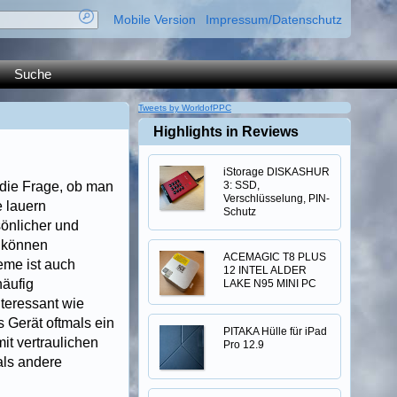
Mobile Version
Impressum/Datenschutz
Suche
Tweets by WorldofPPC
Highlights in Reviews
iStorage DISKASHUR
 die Frage, ob man
3: SSD,
Verschlüsselung, PIN-
e lauern
Schutz
önlicher und
n können
ACEMAGIC T8 PLUS
eme ist auch
12 INTEL ALDER
häufig
LAKE N95 MINI PC
nteressant wie
 Gerät oftmals ein
PITAKA Hülle für iPad
it vertraulichen
Pro 12.9
als andere