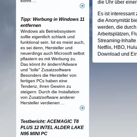
könnt ...
die Uhr über eine
Es ist interessan
Tipp: Werbung in Windows 11
die Anonymität bie
entfernen
werden, die durch 
Windows als Betriebssystem
Arbeitsplätzen, Fl
sollte eigentlich schlank und
Streaming-Inhalte
funktional sein. Ist es meist auch,
Netflix, HBO, Hulu
es sei denn, Hersteller und
neuerdings auch Microsoft selbst
Download und Ein
pflastern es mit Werbung zu.
Das könnt ihr ändern!Adware
und "tolle" Zusatzsoftware
Besonders die Hersteller von
fertigen PCs haben eine
Tendenz, ihren Gewinn zu
steigern: Durch die Installation
von Zusatzsoftware anderer
Hersteller verdienen ...
Testbericht: ACEMAGIC T8
PLUS 12 INTEL ALDER LAKE
N95 MINI PC