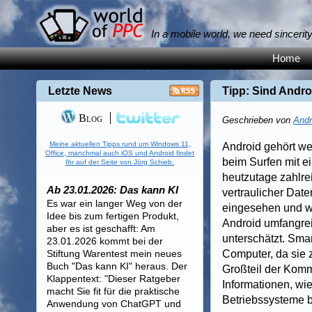
In a mobile world, we need sincerit
Home
Letzte News
Tipp: Sind Andro
Blog
Geschrieben von
Andr
Meine aktuellen Tipps rund um Windows 11,
Android gehört wel
Office, manchmal auch iOS und Android findet
beim Surfen mit ei
Ihr auf der Seite von Jörg Schieb.
heutzutage zahlre
Ab 23.01.2026: Das kann KI
vertraulicher Dat
Es war ein langer Weg von der
eingesehen und we
Idee bis zum fertigen Produkt,
Android umfangrei
aber es ist geschafft: Am
unterschätzt. Sma
23.01.2026 kommt bei der
Stiftung Warentest mein neues
Computer, da sie 
Buch "Das kann KI" heraus. Der
Großteil der Kommu
Klappentext: "Dieser Ratgeber
Informationen, wi
macht Sie fit für die praktische
Betriebssysteme b
Anwendung von ChatGPT und