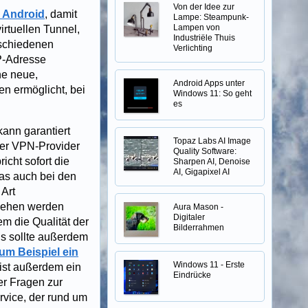
Von der Idee zur
 Android
, damit
Lampe: Steampunk-
Lampen von
irtuellen Tunnel,
Industriële Thuis
rschiedenen
Verlichting
IP-Adresse
ne neue,
Android Apps unter
en ermöglicht, bei
Windows 11: So geht
es
kann garantiert
Topaz Labs AI Image
 der VPN-Provider
Quality Software:
icht sofort die
Sharpen AI, Denoise
AI, Gigapixel AI
as auch bei den
Art
esehen werden
Aura Mason -
Digitaler
m die Qualität der
Bilderrahmen
Es sollte außerdem
um Beispiel ein
Windows 11 - Erste
ist außerdem ein
Eindrücke
er Fragen zur
rvice, der rund um