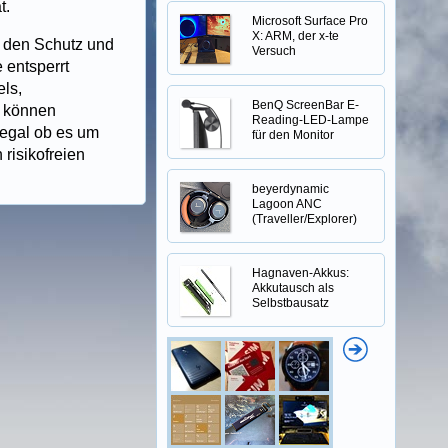
t.
Microsoft Surface Pro
X: ARM, der x-te
n den Schutz und
Versuch
 entsperrt
els,
BenQ ScreenBar E-
s können
Reading-LED-Lampe
 egal ob es um
für den Monitor
risikofreien
beyerdynamic
Lagoon ANC
(Traveller/Explorer)
Hagnaven-Akkus:
Akkutausch als
Selbstbausatz