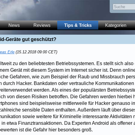
y
News
Reviews
Tips & Tricks
Kategorien
id-Geräte gut geschützt?
eas Erle
(15.12.2018 09:00 CET)
tweit zu den beliebtesten Betriebssystemen. Es stellt sich also
nem Gerät mit diesem System im Internet sicher ist. Denn onlin
iche Gefahren, wie zum Beispiel der Raub und Missbrauch pers
en durch Hacker. Bankdaten oder vertrauliche Kommunikatione
iterverwendet werden. Als eines der populärsten Betriebssyst
ch von diesen Risiken betroffen. Die Gefahren werden hierbei 
rtphones sind beispielsweise mittlerweile für Hacker genauso i
zahlreiche sensible Daten enthalten. Außerdem läuft über dieses
nikation sowie weitere für Kriminelle interessante Aktivitäten m
e in etwa Finanztransaktionen. Da Experten Android als offener 
ewerten ist die Gefahr hier besonders groß.