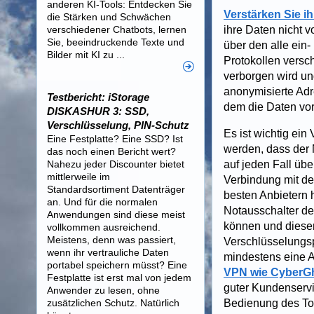
anderen KI-Tools: Entdecken Sie
Verstärken Sie i
die Stärken und Schwächen
verschiedener Chatbots, lernen
ihre Daten nicht v
Sie, beeindruckende Texte und
über den alle ein
Bilder mit KI zu ...
Protokollen versc
verborgen wird un
anonymisierte Adr
Testbericht: iStorage
dem die Daten vor
DISKASHUR 3: SSD,
Verschlüsselung, PIN-Schutz
Es ist wichtig ein
Eine Festplatte? Eine SSD? Ist
werden, dass der 
das noch einen Bericht wert?
Nahezu jeder Discounter bietet
auf jeden Fall übe
mittlerweile im
Verbindung mit de
Standardsortiment Datenträger
besten Anbietern 
an. Und für die normalen
Notausschalter de
Anwendungen sind diese meist
können und dieser
vollkommen ausreichend.
Meistens, denn was passiert,
Verschlüsselungsp
wenn ihr vertrauliche Daten
mindestens eine 
portabel speichern müsst? Eine
VPN wie
CyberG
Festplatte ist erst mal von jedem
guter Kundenservi
Anwender zu lesen, ohne
zusätzlichen Schutz. Natürlich
Bedienung des Too