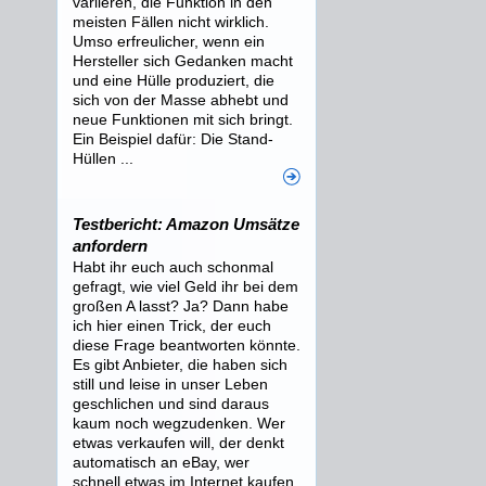
variieren, die Funktion in den
meisten Fällen nicht wirklich.
Umso erfreulicher, wenn ein
Hersteller sich Gedanken macht
und eine Hülle produziert, die
sich von der Masse abhebt und
neue Funktionen mit sich bringt.
Ein Beispiel dafür: Die Stand-
Hüllen ...
Testbericht: Amazon Umsätze
anfordern
Habt ihr euch auch schonmal
gefragt, wie viel Geld ihr bei dem
großen A lasst? Ja? Dann habe
ich hier einen Trick, der euch
diese Frage beantworten könnte.
Es gibt Anbieter, die haben sich
still und leise in unser Leben
geschlichen und sind daraus
kaum noch wegzudenken. Wer
etwas verkaufen will, der denkt
automatisch an eBay, wer
schnell etwas im Internet kaufen