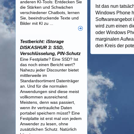
anderen KI-Tools: Entdecken Sie
Ist das nun tatsä
die Stärken und Schwächen
verschiedener Chatbots, lernen
Windows Phone ha
Sie, beeindruckende Texte und
Softwareangebot i
Bilder mit KI zu ...
wird zum einen di
oder Windows Phon
marginalen Aufwa
Testbericht: iStorage
den Kreis der pote
DISKASHUR 3: SSD,
Verschlüsselung, PIN-Schutz
Eine Festplatte? Eine SSD? Ist
das noch einen Bericht wert?
Nahezu jeder Discounter bietet
mittlerweile im
Standardsortiment Datenträger
an. Und für die normalen
Anwendungen sind diese meist
vollkommen ausreichend.
Meistens, denn was passiert,
wenn ihr vertrauliche Daten
portabel speichern müsst? Eine
Festplatte ist erst mal von jedem
Anwender zu lesen, ohne
zusätzlichen Schutz. Natürlich