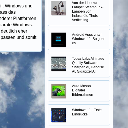
Von der Idee zur
eil. Windows und
Lampe: Steampunk-
Lampen von
dass das
Industriële Thuis
nderer Plattformen
Verlichting
eparate Windows-
 deutlich eher
Android Apps unter
upassen und somit
Windows 11: So geht
es
Topaz Labs AI Image
Quality Software:
Sharpen AI, Denoise
AI, Gigapixel AI
Aura Mason -
Digitaler
Bilderrahmen
Windows 11 - Erste
Eindrücke