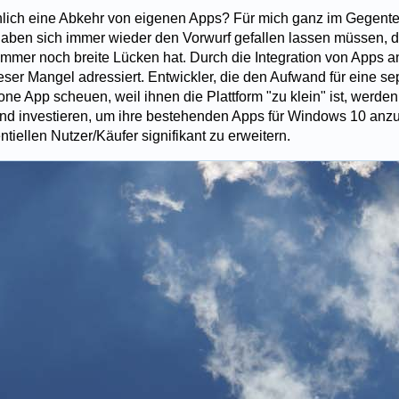
chlich eine Abkehr von eigenen Apps? Für mich ganz im Gegent
ben sich immer wieder den Vorwurf gefallen lassen müssen, 
mmer noch breite Lücken hat. Durch die Integration von Apps a
eser Mangel adressiert. Entwickler, die den Aufwand für eine s
e App scheuen, weil ihnen die Plattform "zu klein" ist, werden
nd investieren, um ihre bestehenden Apps für Windows 10 anz
ntiellen Nutzer/Käufer signifikant zu erweitern.