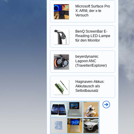
Microsoft Surface Pro
X: ARM, der x-te
Versuch
BenQ ScreenBar E-
Reading-LED-Lampe
für den Monitor
beyerdynamic
Lagoon ANC
(Traveller/Explorer)
Hagnaven-Akkus:
Akkutausch als
Selbstbausatz