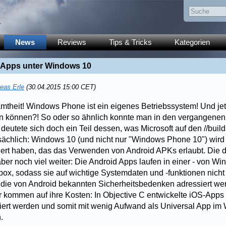
y
News
Reviews
Tips & Tricks
Kategorien
 Apps unter Windows 10
eas Erle
(30.04.2015 15:00 CET)
mtheit! Windows Phone ist ein eigenes Betriebssystem! Und jetz
n können?! So oder so ähnlich konnte man in den vergangenen
eutete sich doch ein Teil dessen, was Microsoft auf den //buil
tsächlich: Windows 10 (und nicht nur "Windows Phone 10") wird
ert haben, das das Verwenden von Android APKs erlaubt. Die 
 aber noch viel weiter: Die Android Apps laufen in einer - von 
ox, sodass sie auf wichtige Systemdaten und -funktionen nicht f
die von Android bekannten Sicherheitsbedenken adressiert we
r kommen auf ihre Kosten: In Objective C entwickelte iOS-Apps
liert werden und somit mit wenig Aufwand als Universal App 
.