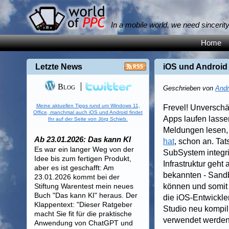
In a mobile world, we need sincerit
Home
Letzte News
iOS und Android
Blog
Geschrieben von
Andr
Meine aktuellen Tipps rund um Windows 11,
Frevel! Unverschä
Office, manchmal auch iOS und Android findet
Apps laufen lasse
Ihr auf der Seite von Jörg Schieb.
Meldungen lesen, d
Ab 23.01.2026: Das kann KI
hat
, schon an. Ta
Es war ein langer Weg von der
SubSystem integri
Idee bis zum fertigen Produkt,
Infrastruktur geht
aber es ist geschafft: Am
bekannten - Sandb
23.01.2026 kommt bei der
Stiftung Warentest mein neues
können und somit 
Buch "Das kann KI" heraus. Der
die iOS-Entwickle
Klappentext: "Dieser Ratgeber
Studio neu kompi
macht Sie fit für die praktische
verwendet werden
Anwendung von ChatGPT und