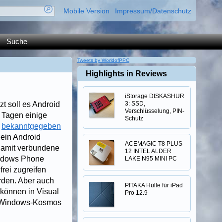
Mobile Version
Impressum/Datenschutz
Suche
Tweets by WorldofPPC
Highlights in Reviews
iStorage DISKASHUR
t soll es Android
3: SSD,
Verschlüsselung, PIN-
 Tagen einige
Schutz
d
bekanntgegeben
 ein Android
ACEMAGIC T8 PLUS
damit verbundene
12 INTEL ALDER
Windows Phone
LAKE N95 MINI PC
rei zugreifen
rden. Aber auch
PITAKA Hülle für iPad
 können in Visual
Pro 12.9
im Windows-Kosmos