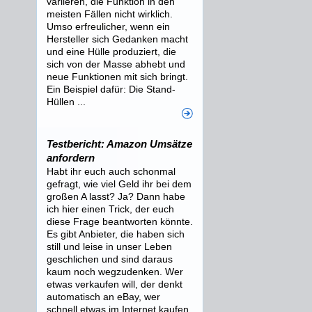
variieren, die Funktion in den
meisten Fällen nicht wirklich.
Umso erfreulicher, wenn ein
Hersteller sich Gedanken macht
und eine Hülle produziert, die
sich von der Masse abhebt und
neue Funktionen mit sich bringt.
Ein Beispiel dafür: Die Stand-
Hüllen ...
Testbericht: Amazon Umsätze
anfordern
Habt ihr euch auch schonmal
gefragt, wie viel Geld ihr bei dem
großen A lasst? Ja? Dann habe
ich hier einen Trick, der euch
diese Frage beantworten könnte.
Es gibt Anbieter, die haben sich
still und leise in unser Leben
geschlichen und sind daraus
kaum noch wegzudenken. Wer
etwas verkaufen will, der denkt
automatisch an eBay, wer
schnell etwas im Internet kaufen