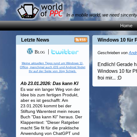
In a mobile world, we need sincerit
Home
Letzte News
Windows 10 für 
Blog
Geschrieben von
Andr
Meine aktuellen Tipps rund um Windows 11,
Endlich! Gerade h
Office, manchmal auch iOS und Android findet
Windows 10 für Ph
Ihr auf der Seite von Jörg Schieb.
froi mir... :D
Ab 23.01.2026: Das kann KI
Es war ein langer Weg von der
Idee bis zum fertigen Produkt,
aber es ist geschafft: Am
23.01.2026 kommt bei der
Stiftung Warentest mein neues
Buch "Das kann KI" heraus. Der
Klappentext: "Dieser Ratgeber
macht Sie fit für die praktische
Anwendung von ChatGPT und