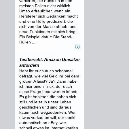
variieren, die Funktion in den
meisten Fällen nicht wirklich.
Umso erfreulicher, wenn ein
Hersteller sich Gedanken macht
und eine Hülle produziert, die
sich von der Masse abhebt und
neue Funktionen mit sich bringt.
Ein Beispiel dafür: Die Stand-
Hüllen ...
Testbericht: Amazon Umsätze
anfordern
Habt ihr euch auch schonmal
gefragt, wie viel Geld ihr bei dem
großen A lasst? Ja? Dann habe
ich hier einen Trick, der euch
diese Frage beantworten könnte.
Es gibt Anbieter, die haben sich
still und leise in unser Leben
geschlichen und sind daraus
kaum noch wegzudenken. Wer
etwas verkaufen will, der denkt
automatisch an eBay, wer
schnell etwas im Internet kaufen