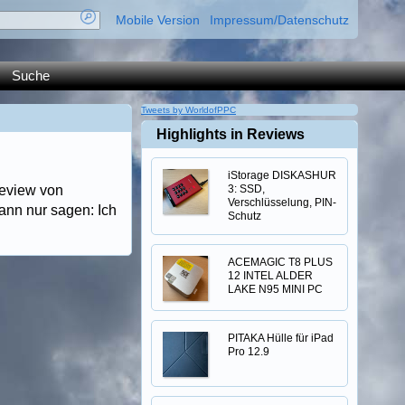
Mobile Version
Impressum/Datenschutz
Suche
Tweets by WorldofPPC
Highlights in Reviews
iStorage DISKASHUR
review von
3: SSD,
Verschlüsselung, PIN-
ann nur sagen: Ich
Schutz
ACEMAGIC T8 PLUS
12 INTEL ALDER
LAKE N95 MINI PC
PITAKA Hülle für iPad
Pro 12.9