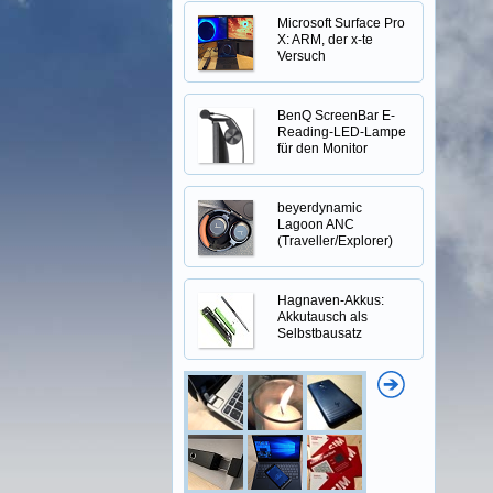
Microsoft Surface Pro
X: ARM, der x-te
Versuch
BenQ ScreenBar E-
Reading-LED-Lampe
für den Monitor
beyerdynamic
Lagoon ANC
(Traveller/Explorer)
Hagnaven-Akkus:
Akkutausch als
Selbstbausatz