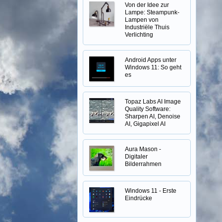
Von der Idee zur
Lampe: Steampunk-
Lampen von
Industriële Thuis
Verlichting
Android Apps unter
Windows 11: So geht
es
Topaz Labs AI Image
Quality Software:
Sharpen AI, Denoise
AI, Gigapixel AI
Aura Mason -
Digitaler
Bilderrahmen
Windows 11 - Erste
Eindrücke