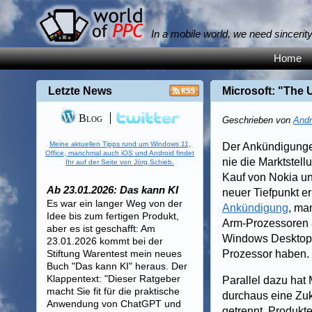
In a mobile world, we need sincerit
Home
Letzte News
Microsoft: "The 
Blog
Geschrieben von
Andr
Meine aktuellen Tipps rund um Windows 11,
Der Ankündigungen
Office, manchmal auch iOS und Android findet
nie die Marktstell
Ihr auf der Seite von Jörg Schieb.
Kauf von Nokia un
Ab 23.01.2026: Das kann KI
neuer Tiefpunkt er
Es war ein langer Weg von der
Ankündigung
, ma
Idee bis zum fertigen Produkt,
Arm-Prozessoren a
aber es ist geschafft: Am
Windows Desktop 
23.01.2026 kommt bei der
Stiftung Warentest mein neues
Prozessor haben.
Buch "Das kann KI" heraus. Der
Klappentext: "Dieser Ratgeber
Parallel dazu hat
macht Sie fit für die praktische
durchaus eine Zuk
Anwendung von ChatGPT und
getrennt, Produkte