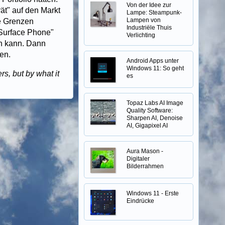
Von der Idee zur
ät" auf den Markt
Lampe: Steampunk-
Lampen von
e Grenzen
Industriële Thuis
"Surface Phone"
Verlichting
n kann. Dann
en.
Android Apps unter
Windows 11: So geht
s, but by what it
es
Topaz Labs AI Image
Quality Software:
Sharpen AI, Denoise
AI, Gigapixel AI
Aura Mason -
Digitaler
Bilderrahmen
Windows 11 - Erste
Eindrücke