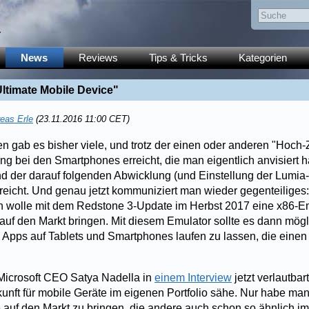
y
News
Reviews
Tips & Tricks
Kategorien
Ultimate Mobile Device"
eas Erle
(23.11.2016 11:00 CET)
 gab es bisher viele, und trotz der einen oder anderen "Hoch-Ze
ung bei den Smartphones erreicht, die man eigentlich anvisiert 
d der darauf folgenden Abwicklung (und Einstellung der Lumia-
reicht. Und genau jetzt kommuniziert man wieder gegenteiliges:
n wolle mit dem Redstone 3-Update im Herbst 2017 eine x86-Em
uf den Markt bringen. Mit diesem Emulator sollte es dann mögl
Apps auf Tablets und Smartphones laufen zu lassen, die eine
 Microsoft CEO Satya Nadella in
einem Interview
jetzt verlautbar
unft für mobile Geräte im eigenen Portfolio sähe. Nur habe ma
 auf den Markt zu bringen, die andere auch schon so ähnlich im 