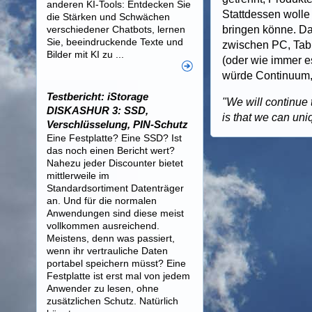
anderen KI-Tools: Entdecken Sie
Stattdessen wolle
die Stärken und Schwächen
verschiedener Chatbots, lernen
bringen könne. Da
Sie, beeindruckende Texte und
zwischen PC, Tab
Bilder mit KI zu ...
(oder wie immer 
würde Continuum, 
Testbericht: iStorage
"We will continue 
DISKASHUR 3: SSD,
is that we can uni
Verschlüsselung, PIN-Schutz
Eine Festplatte? Eine SSD? Ist
das noch einen Bericht wert?
Nahezu jeder Discounter bietet
mittlerweile im
Standardsortiment Datenträger
an. Und für die normalen
Anwendungen sind diese meist
vollkommen ausreichend.
Meistens, denn was passiert,
wenn ihr vertrauliche Daten
portabel speichern müsst? Eine
Festplatte ist erst mal von jedem
Anwender zu lesen, ohne
zusätzlichen Schutz. Natürlich