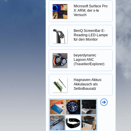
Microsoft Surface Pro
X: ARM, der x-te
Versuch
BenQ ScreenBar E-
Reading-LED-Lampe
für den Monitor
beyerdynamic
Lagoon ANC
(Traveller/Explorer)
Hagnaven-Akkus:
Akkutausch als
Selbstbausatz