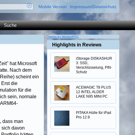
Mobile Version
Impressum/Datenschutz
Suche
Tweets by WorldofPPC
Highlights in Reviews
iStorage DISKASHUR
it" hat Microsoft
3: SSD,
Verschlüsselung, PIN-
hatte. Nach dem
Schutz
Reihe) scheint ein
 Erst die
ACEMAGIC T8 PLUS
ulation für die
12 INTEL ALDER
ich sein, normale
LAKE N95 MINI PC
n ARM64-
PITAKA Hülle für iPad
Pro 12.9
t, dass man
n sich davon
Portfolio hätten.