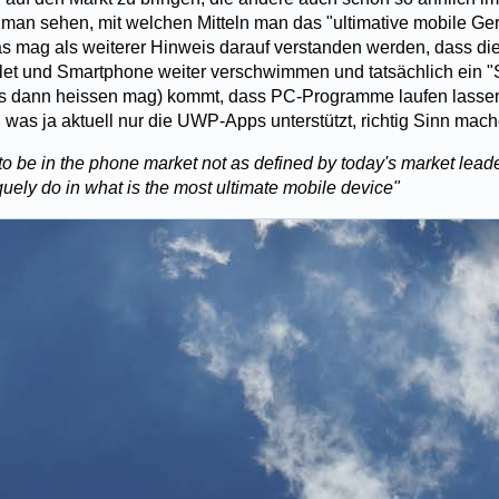
 man sehen, mit welchen Mitteln man das "ultimative mobile Ger
s mag als weiterer Hinweis darauf verstanden werden, dass di
let und Smartphone weiter verschwimmen und tatsächlich ein 
es dann heissen mag) kommt, dass PC-Programme laufen lasse
was ja aktuell nur die UWP-Apps unterstützt, richtig Sinn mach
to be in the phone market not as defined by today's market leader
quely do in what is the most ultimate mobile device"