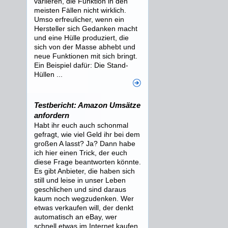
variieren, die Funktion in den
meisten Fällen nicht wirklich.
Umso erfreulicher, wenn ein
Hersteller sich Gedanken macht
und eine Hülle produziert, die
sich von der Masse abhebt und
neue Funktionen mit sich bringt.
Ein Beispiel dafür: Die Stand-
Hüllen ...
Testbericht: Amazon Umsätze
anfordern
Habt ihr euch auch schonmal
gefragt, wie viel Geld ihr bei dem
großen A lasst? Ja? Dann habe
ich hier einen Trick, der euch
diese Frage beantworten könnte.
Es gibt Anbieter, die haben sich
still und leise in unser Leben
geschlichen und sind daraus
kaum noch wegzudenken. Wer
etwas verkaufen will, der denkt
automatisch an eBay, wer
schnell etwas im Internet kaufen