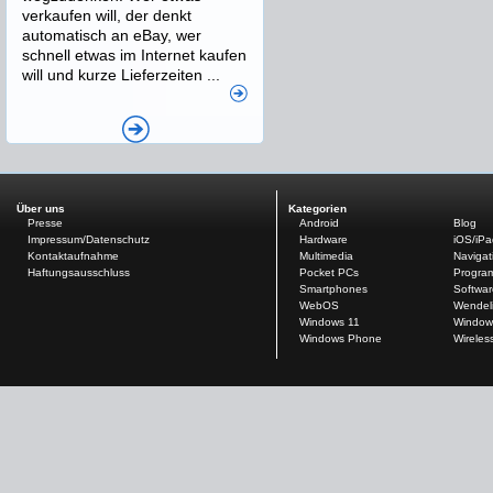
verkaufen will, der denkt
automatisch an eBay, wer
schnell etwas im Internet kaufen
will und kurze Lieferzeiten ...
Über uns
Kategorien
Presse
Android
Blog
Impressum/Datenschutz
Hardware
iOS/iP
Kontaktaufnahme
Multimedia
Navigat
Haftungsausschluss
Pocket PCs
Progra
Smartphones
Softwar
WebOS
Wendel
Windows 11
Window
Windows Phone
Wireles