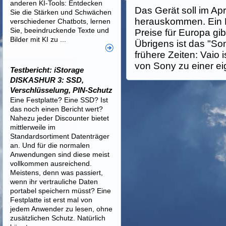
anderen KI-Tools: Entdecken
Das Gerät soll im Ap
Sie die Stärken und Schwächen
herauskommen. Ein 
verschiedener Chatbots, lernen
Sie, beeindruckende Texte und
Preise für Europa gib
Bilder mit KI zu ...
Übrigens ist das "So
frühere Zeiten: Vaio i
von Sony zu einer e
Testbericht: iStorage
DISKASHUR 3: SSD,
Verschlüsselung, PIN-Schutz
Eine Festplatte? Eine SSD? Ist
das noch einen Bericht wert?
Nahezu jeder Discounter bietet
mittlerweile im
Standardsortiment Datenträger
an. Und für die normalen
Anwendungen sind diese meist
vollkommen ausreichend.
Meistens, denn was passiert,
wenn ihr vertrauliche Daten
portabel speichern müsst? Eine
Festplatte ist erst mal von
jedem Anwender zu lesen, ohne
zusätzlichen Schutz. Natürlich