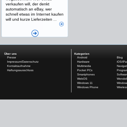
verkaufen will, der denkt
automatisch an eBay, wer
schnell etwas im Internet kaufen
will und kurze Lieferzeiten ...
Über uns
Kategorien
Presse
Android
Blog
Impressum/Datenschutz
Hardware
iOS/iP
Kontaktaufnahme
Multimedia
Navigat
Haftungsausschluss
Pocket PCs
Progra
Smartphones
Softwar
WebOS
Wendel
Windows 11
Window
Windows Phone
Wireles