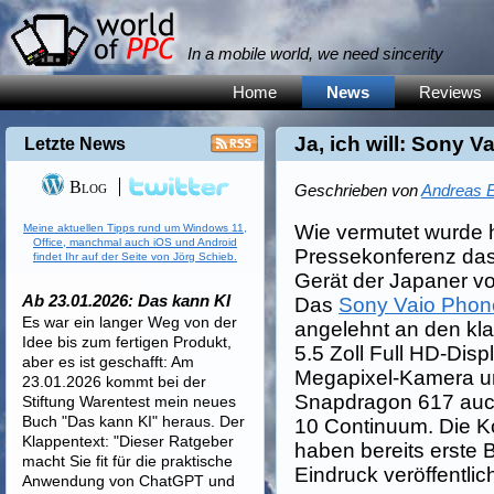
In a mobile world, we need sincerity
Home
News
Reviews
Ja, ich will: Sony V
Letzte News
Blog
Geschrieben von
Andreas E
Wie vermutet wurde 
Meine aktuellen Tipps rund um Windows 11,
Office, manchmal auch iOS und Android
Pressekonferenz das
findet Ihr auf der Seite von Jörg Schieb.
Gerät der Japaner vor
Ab 23.01.2026: Das kann KI
Das
Sony Vaio Phon
Es war ein langer Weg von der
angelehnt an den kla
Idee bis zum fertigen Produkt,
5.5 Zoll Full HD-Dis
aber es ist geschafft: Am
Megapixel-Kamera u
23.01.2026 kommt bei der
Snapdragon 617 auch
Stiftung Warentest mein neues
Buch "Das kann KI" heraus. Der
10 Continuum. Die K
Klappentext: "Dieser Ratgeber
haben bereits erste B
macht Sie fit für die praktische
Eindruck veröffentlic
Anwendung von ChatGPT und