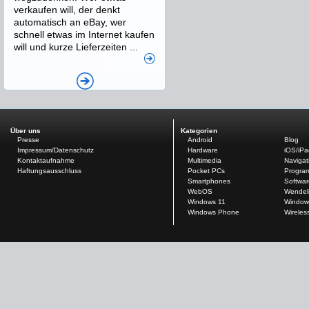
verkaufen will, der denkt
automatisch an eBay, wer
schnell etwas im Internet kaufen
will und kurze Lieferzeiten ...
Über uns
Kategorien
Presse
Android
Blog
Impressum/Datenschutz
Hardware
iOS/iP
Kontaktaufnahme
Multimedia
Navigat
Haftungsausschluss
Pocket PCs
Progra
Smartphones
Softwar
WebOS
Wendel
Windows 11
Window
Windows Phone
Wireles