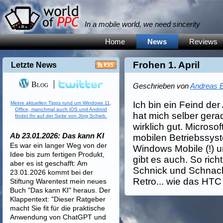
In a mobile world, we need sincerity
Home
News
Reviews
Frohen 1. April
Letzte News
Blog
Geschrieben von
Andreas E
Ich bin ein Feind der
Meine aktuellen Tipps rund um Windows 11,
Office, manchmal auch iOS und Android
hat mich selber gerad
findet Ihr auf der Seite von Jörg Schieb.
wirklich gut. Microso
Ab 23.01.2026: Das kann KI
mobilen Betriebssyst
Es war ein langer Weg von der
Windows Mobile (!) 
Idee bis zum fertigen Produkt,
gibt es auch. So rich
aber es ist geschafft: Am
Schnick und Schnack
23.01.2026 kommt bei der
Retro... wie das HT
Stiftung Warentest mein neues
Buch "Das kann KI" heraus. Der
Klappentext: "Dieser Ratgeber
macht Sie fit für die praktische
Anwendung von ChatGPT und