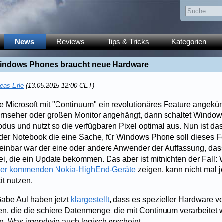
y
News
Reviews
Tips & Tricks
Kategorien
indows Phones braucht neue Hardware
eas Erle
(13.05.2015 12:00 CET)
tte Microsoft mit "Continuum" ein revolutionäres Feature angekün
rnseher oder großen Monitor angehängt, dann schaltet Window
dus und nutzt so die verfügbaren Pixel optimal aus. Nun ist da
er Notebook die eine Sache, für Windows Phone soll dieses F
inbar war der eine oder andere Anwender der Auffassung, das
sei, die ein Update bekommen. Das aber ist mitnichten der Fall:
 der kommenden Nokia-HighEnd-Geräte
zeigen, kann nicht mal 
ät nutzen.
Gabe Aul haben jetzt
klargestellt
, dass es spezieller Hardware
en, die die schiere Datenmenge, die mit Continuum verarbeitet
n. Was irgendwie auch logisch erscheint...