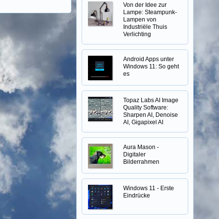
Von der Idee zur
Lampe: Steampunk-
Lampen von
Industriële Thuis
Verlichting
Android Apps unter
Windows 11: So geht
es
Topaz Labs AI Image
Quality Software:
Sharpen AI, Denoise
AI, Gigapixel AI
Aura Mason -
Digitaler
Bilderrahmen
Windows 11 - Erste
Eindrücke