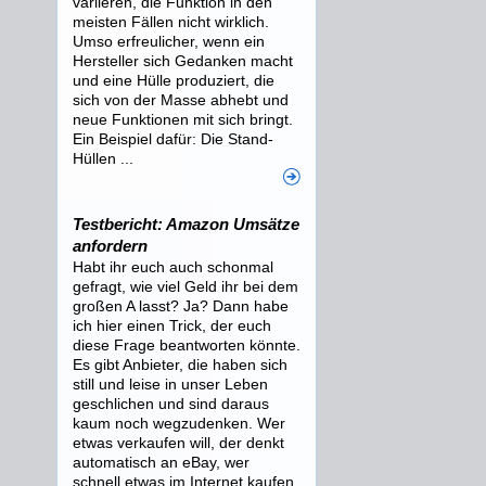
variieren, die Funktion in den
meisten Fällen nicht wirklich.
Umso erfreulicher, wenn ein
Hersteller sich Gedanken macht
und eine Hülle produziert, die
sich von der Masse abhebt und
neue Funktionen mit sich bringt.
Ein Beispiel dafür: Die Stand-
Hüllen ...
Testbericht: Amazon Umsätze
anfordern
Habt ihr euch auch schonmal
gefragt, wie viel Geld ihr bei dem
großen A lasst? Ja? Dann habe
ich hier einen Trick, der euch
diese Frage beantworten könnte.
Es gibt Anbieter, die haben sich
still und leise in unser Leben
geschlichen und sind daraus
kaum noch wegzudenken. Wer
etwas verkaufen will, der denkt
automatisch an eBay, wer
schnell etwas im Internet kaufen