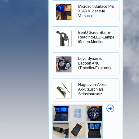
Microsoft Surface Pro
X: ARM, der x-te
Versuch
BenQ ScreenBar E-
Reading-LED-Lampe
für den Monitor
beyerdynamic
Lagoon ANC
(Traveller/Explorer)
Hagnaven-Akkus:
Akkutausch als
Selbstbausatz