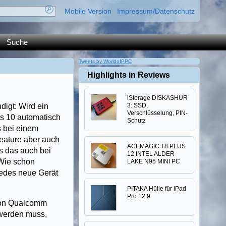
Mobile Version
Impressum/Datenschutz
Suche
Tweets by WorldofPPC
Highlights in Reviews
iStorage DISKASHUR
digt: Wird ein
3: SSD,
Verschlüsselung, PIN-
s 10 automatisch
Schutz
s bei einem
eature aber auch
ACEMAGIC T8 PLUS
s das auch bei
12 INTEL ALDER
 Wie schon
LAKE N95 MINI PC
jedes neue Gerät
PITAKA Hülle für iPad
Pro 12.9
 von Qualcomm
 werden muss,