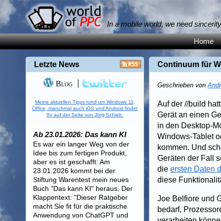
In a mobile world, we need sincerit
Home
Letzte News
Continuum für W
Blog
Geschrieben von
Andr
Meine aktuellen Tipps rund um Windows 11,
Auf der //build ha
Office, manchmal auch iOS und Android findet
Gerät an einen Ge
Ihr auf der Seite von Jörg Schieb.
in den Desktop-Mo
Ab 23.01.2026: Das kann KI
Windows-Tablet od
Es war ein langer Weg von der
kommen. Und sche
Idee bis zum fertigen Produkt,
Geräten der Fall 
aber es ist geschafft: Am
die
ersten Daten
23.01.2026 kommt bei der
Stiftung Warentest mein neues
diese Funktionalit
Buch "Das kann KI" heraus. Der
Klappentext: "Dieser Ratgeber
Joe Belfiore und 
macht Sie fit für die praktische
bedarf, Prozessor
Anwendung von ChatGPT und
verarbeiten könne