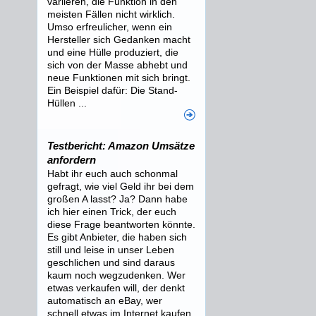
variieren, die Funktion in den
meisten Fällen nicht wirklich.
Umso erfreulicher, wenn ein
Hersteller sich Gedanken macht
und eine Hülle produziert, die
sich von der Masse abhebt und
neue Funktionen mit sich bringt.
Ein Beispiel dafür: Die Stand-
Hüllen ...
Testbericht: Amazon Umsätze
anfordern
Habt ihr euch auch schonmal
gefragt, wie viel Geld ihr bei dem
großen A lasst? Ja? Dann habe
ich hier einen Trick, der euch
diese Frage beantworten könnte.
Es gibt Anbieter, die haben sich
still und leise in unser Leben
geschlichen und sind daraus
kaum noch wegzudenken. Wer
etwas verkaufen will, der denkt
automatisch an eBay, wer
schnell etwas im Internet kaufen