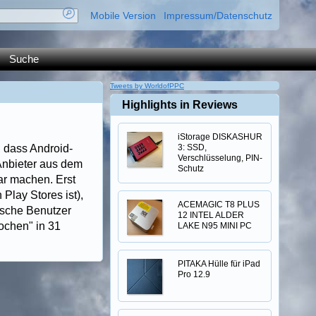
Mobile Version
Impressum/Datenschutz
Suche
Tweets by WorldofPPC
Highlights in Reviews
iStorage DISKASHUR
 dass Android-
3: SSD,
Verschlüsselung, PIN-
Anbieter aus dem
Schutz
ar machen. Erst
 Play Stores ist),
ACEMAGIC T8 PLUS
ische Benutzer
12 INTEL ALDER
chen" in 31
LAKE N95 MINI PC
PITAKA Hülle für iPad
Pro 12.9