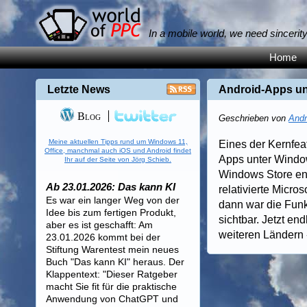
In a mobile world, we need sincerit
Home
Letzte News
Android-Apps un
Blog
Geschrieben von
Andr
Meine aktuellen Tipps rund um Windows 11,
Eines der Kernfea
Office, manchmal auch iOS und Android findet
Apps unter Window
Ihr auf der Seite von Jörg Schieb.
Windows Store end
Ab 23.01.2026: Das kann KI
relativierte Micro
Es war ein langer Weg von der
dann war die Funk
Idee bis zum fertigen Produkt,
sichtbar. Jetzt end
aber es ist geschafft: Am
weiteren Ländern 
23.01.2026 kommt bei der
Stiftung Warentest mein neues
Buch "Das kann KI" heraus. Der
Klappentext: "Dieser Ratgeber
macht Sie fit für die praktische
Anwendung von ChatGPT und