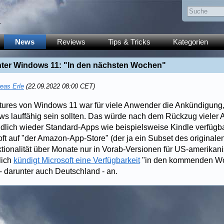
y
News
Reviews
Tips & Tricks
Kategorien
ter Windows 11: "In den nächsten Wochen"
eas Erle
(22.09.2022 08:00 CET)
tures von Windows 11 war für viele Anwender die Ankündigung,
s lauffähig sein sollten. Das würde nach dem Rückzug vieler 
lich wieder Standard-Apps wie beispielsweise Kindle verfügb
soft auf "der Amazon-App-Store" (der ja ein Subset des originalen
tionalität über Monate nur in Vorab-Versionen für US-amerikan
lich
kündigt Microsoft eine Verfügbarkeit
"in den kommenden Wo
- darunter auch Deutschland - an.