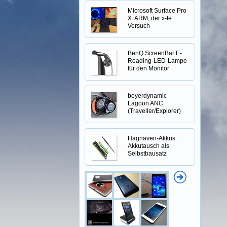
Microsoft Surface Pro
X: ARM, der x-te
Versuch
BenQ ScreenBar E-
Reading-LED-Lampe
für den Monitor
beyerdynamic
Lagoon ANC
(Traveller/Explorer)
Hagnaven-Akkus:
Akkutausch als
Selbstbausatz