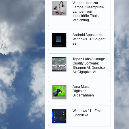
Von der Idee zur
Lampe: Steampunk-
Lampen von
Industriële Thuis
Verlichting
Android Apps unter
Windows 11: So geht
es
Topaz Labs AI Image
Quality Software:
Sharpen AI, Denoise
AI, Gigapixel AI
Aura Mason -
Digitaler
Bilderrahmen
Windows 11 - Erste
Eindrücke