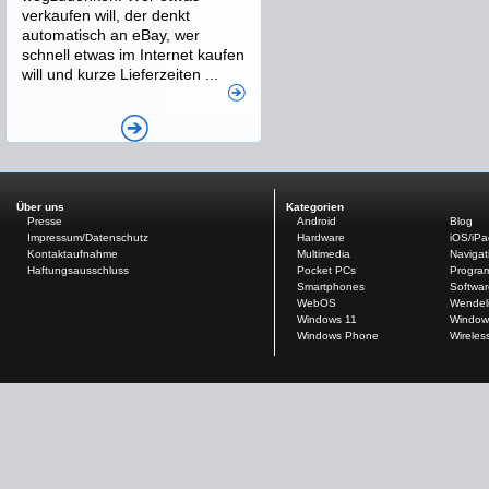
verkaufen will, der denkt
automatisch an eBay, wer
schnell etwas im Internet kaufen
will und kurze Lieferzeiten ...
Über uns
Kategorien
Presse
Android
Blog
Impressum/Datenschutz
Hardware
iOS/iP
Kontaktaufnahme
Multimedia
Navigat
Haftungsausschluss
Pocket PCs
Progra
Smartphones
Softwar
WebOS
Wendel
Windows 11
Window
Windows Phone
Wireles