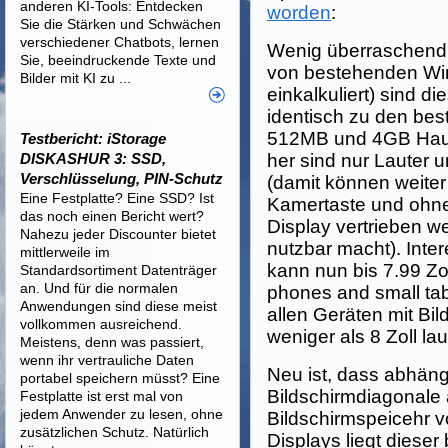
anderen KI-Tools: Entdecken
worden
:
Sie die Stärken und Schwächen
verschiedener Chatbots, lernen
Wenig überraschend 
Sie, beeindruckende Texte und
von bestehenden Wi
Bilder mit KI zu ...
einkalkuliert) sind d
identisch zu den be
512MB und 4GB Haup
Testbericht: iStorage
DISKASHUR 3: SSD,
her sind nur Lauter 
Verschlüsselung, PIN-Schutz
(damit können weiter
Eine Festplatte? Eine SSD? Ist
Kamertaste und ohn
das noch einen Bericht wert?
Display vertrieben 
Nahezu jeder Discounter bietet
nutzbar macht). Inte
mittlerweile im
kann nun bis 7.99 Zo
Standardsortiment Datenträger
an. Und für die normalen
phones and small table
Anwendungen sind diese meist
allen Geräten mit Bi
vollkommen ausreichend.
weniger als 8 Zoll lau
Meistens, denn was passiert,
wenn ihr vertrauliche Daten
Neu ist, dass abhäng
portabel speichern müsst? Eine
Bildschirmdiagonale 
Festplatte ist erst mal von
jedem Anwender zu lesen, ohne
Bildschirmspeicehr v
zusätzlichen Schutz. Natürlich
Displays liegt dieser