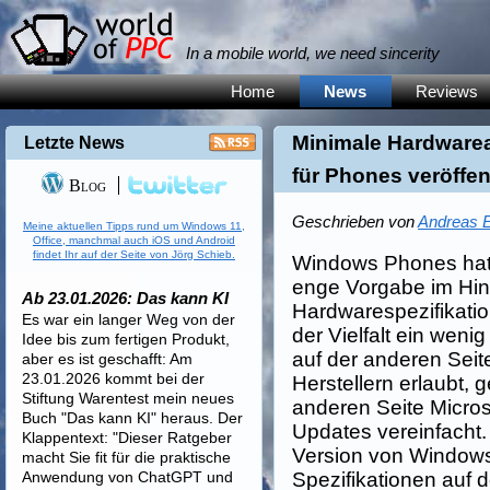
In a mobile world, we need sincerity
Home
News
Reviews
Minimale Hardware
Letzte News
für Phones veröffen
Blog
Geschrieben von
Andreas E
Meine aktuellen Tipps rund um Windows 11,
Office, manchmal auch iOS und Android
findet Ihr auf der Seite von Jörg Schieb.
Windows Phones hatt
enge Vorgabe im Hinb
Ab 23.01.2026: Das kann KI
Hardwarespezifikatio
Es war ein langer Weg von der
der Vielfalt ein weni
Idee bis zum fertigen Produkt,
auf der anderen Seite
aber es ist geschafft: Am
23.01.2026 kommt bei der
Herstellern erlaubt,
Stiftung Warentest mein neues
anderen Seite Micros
Buch "Das kann KI" heraus. Der
Updates vereinfacht
Klappentext: "Dieser Ratgeber
Version von Windows 
macht Sie fit für die praktische
Anwendung von ChatGPT und
Spezifikationen auf