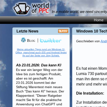
In a mobile world, we need sincerit
Home
Letzte News
Windows 10 Tech
Blog
Geschrieben von
Andr
Meine aktuellen Tipps rund um Windows 11,
Office, manchmal auch iOS und Android findet
Ihr auf der Seite von Jörg Schieb.
Ab 23.01.2026: Das kann KI
Es hat einen Mome
Es war ein langer Weg von der
Lumia 730 partout 
Idee bis zum fertigen Produkt,
aber es ist geschafft: Am
man ihn denn so n
23.01.2026 kommt bei der
mehr und mehr wir
Stiftung Warentest mein neues
Buch "Das kann KI" heraus. Der
Die Installation:
Klappentext: "Dieser Ratgeber
macht Sie fit für die praktische
Zur Installation 
Anwendung von ChatGPT und