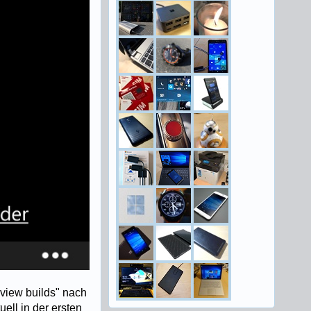
eview builds" nach
ell in der ersten