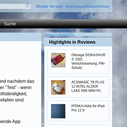
Mobile Version
Impressum/Datenschutz
Suche
Tweets by WorldofPPC
Highlights in Reviews
iStorage DISKASHUR
3: SSD,
Verschlüsselung, PIN-
Schutz
, und nachdem das
ACEMAGIC T8 PLUS
12 INTEL ALDER
der "Test" - wenn
LAKE N95 MINI PC
lständigkeit,
efallen sind.
PITAKA Hülle für iPad
Pro 12.9
chende App