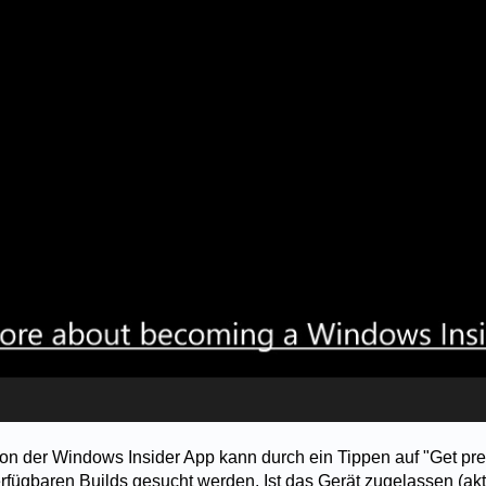
tion der Windows Insider App kann durch ein Tippen auf "Get pr
verfügbaren Builds gesucht werden. Ist das Gerät zugelassen (aktu