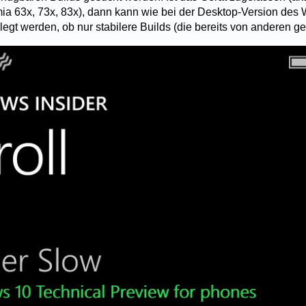
ia 63x, 73x, 83x), dann kann wie bei der Desktop-Version des 
egt werden, ob nur stabilere Builds (die bereits von anderen ge