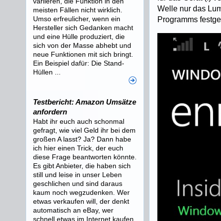
variieren, die Funktion in den
Welle nur das Lum
meisten Fällen nicht wirklich.
Umso erfreulicher, wenn ein
Programms festgel
Hersteller sich Gedanken macht
und eine Hülle produziert, die
sich von der Masse abhebt und
neue Funktionen mit sich bringt.
Ein Beispiel dafür: Die Stand-
Hüllen ...
Testbericht: Amazon Umsätze
anfordern
Habt ihr euch auch schonmal
gefragt, wie viel Geld ihr bei dem
großen A lasst? Ja? Dann habe
ich hier einen Trick, der euch
diese Frage beantworten könnte.
Es gibt Anbieter, die haben sich
still und leise in unser Leben
geschlichen und sind daraus
kaum noch wegzudenken. Wer
etwas verkaufen will, der denkt
automatisch an eBay, wer
schnell etwas im Internet kaufen