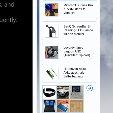
Microsoft Surface Pro
X: ARM, der x-te
Versuch
BenQ ScreenBar E-
Reading-LED-Lampe
für den Monitor
beyerdynamic
Lagoon ANC
(Traveller/Explorer)
Hagnaven-Akkus:
Akkutausch als
Selbstbausatz