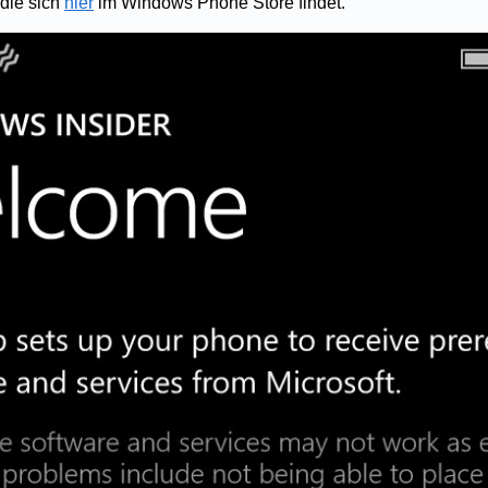
 die sich
hier
im Windows Phone Store findet.