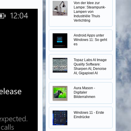
Von der Idee zur
Lampe: Steampunk-
Lampen von
Industriële Thuis
Verlichting
Android Apps unter
Windows 11: So geht
es
Topaz Labs AI Image
Quality Software:
Sharpen AI, Denoise
AI, Gigapixel AI
Aura Mason -
Digitaler
Bilderrahmen
Windows 11 - Erste
Eindrücke