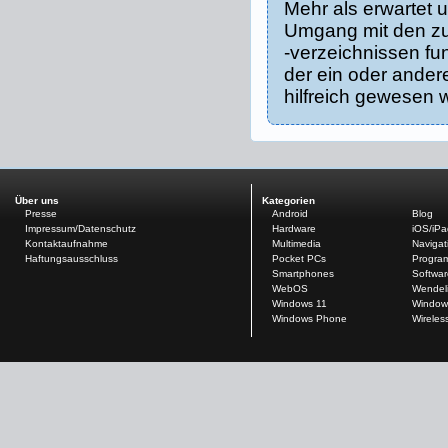
Mehr als erwartet u
Umgang mit den zu
-verzeichnissen fu
der ein oder ander
hilfreich gewesen w
Über uns
Kategorien
Presse
Android
Blog
Impressum/Datenschutz
Hardware
iOS/iP
Kontaktaufnahme
Multimedia
Navigat
Haftungsausschluss
Pocket PCs
Progra
Smartphones
Softwar
WebOS
Wendel
Windows 11
Window
Windows Phone
Wireles