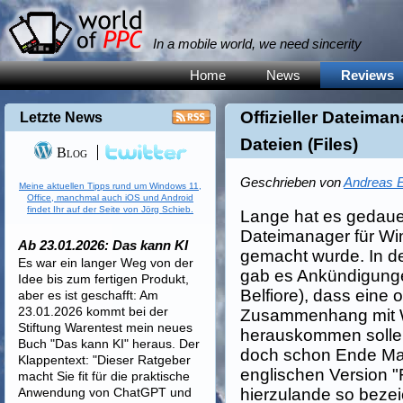
In a mobile world, we need sincerity
Home
News
Reviews
Offizieller Dateim
Letzte News
Dateien (Files)
Blog
Geschrieben von
Andreas E
Meine aktuellen Tipps rund um Windows 11,
Office, manchmal auch iOS und Android
findet Ihr auf der Seite von Jörg Schieb.
Lange hat es gedauert,
Dateimanager für W
Ab 23.01.2026: Das kann KI
gemacht wurde. In 
Es war ein langer Weg von der
gab es Ankündigung
Idee bis zum fertigen Produkt,
Belfiore), dass eine o
aber es ist geschafft: Am
23.01.2026 kommt bei der
Zusammenhang mit W
Stiftung Warentest mein neues
herauskommen solle.
Buch "Das kann KI" heraus. Der
doch schon Ende Mai.
Klappentext: "Dieser Ratgeber
englischen Version "
macht Sie fit für die praktische
Anwendung von ChatGPT und
hierzulande so bezei