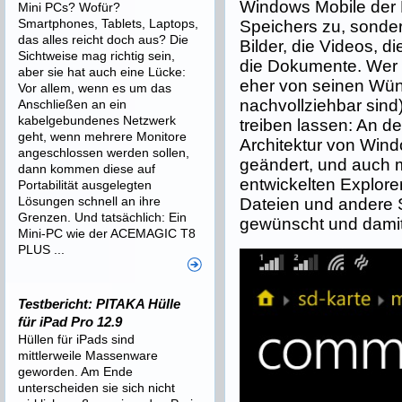
Windows Mobile der F
Mini PCs? Wofür?
Smartphones, Tablets, Laptops,
Speichers zu, sonder
das alles reicht doch aus? Die
Bilder, die Videos, d
Sichtweise mag richtig sein,
die Dokumente. Wer d
aber sie hat auch eine Lücke:
eher von seinen Wün
Vor allem, wenn es um das
nachvollziehbar sin
Anschließen an ein
kabelgebundenes Netzwerk
treiben lassen: An d
geht, wenn mehrere Monitore
Architektur von Wind
angeschlossen werden sollen,
geändert, und auch m
dann kommen diese auf
entwickelten Explorer
Portabilität ausgelegten
Lösungen schnell an ihre
Dateien und andere 
Grenzen. Und tatsächlich: Ein
gewünscht und damit
Mini-PC wie der ACEMAGIC T8
PLUS ...
Testbericht: PITAKA Hülle
für iPad Pro 12.9
Hüllen für iPads sind
mittlerweile Massenware
geworden. Am Ende
unterscheiden sie sich nicht