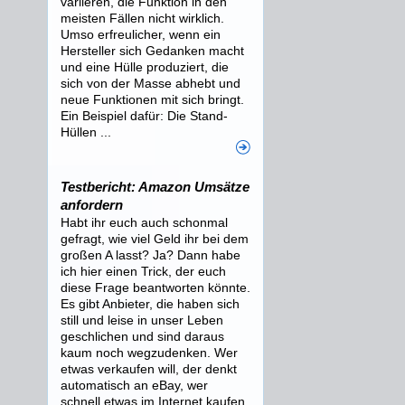
variieren, die Funktion in den
meisten Fällen nicht wirklich.
Umso erfreulicher, wenn ein
Hersteller sich Gedanken macht
und eine Hülle produziert, die
sich von der Masse abhebt und
neue Funktionen mit sich bringt.
Ein Beispiel dafür: Die Stand-
Hüllen ...
Testbericht: Amazon Umsätze
anfordern
Habt ihr euch auch schonmal
gefragt, wie viel Geld ihr bei dem
großen A lasst? Ja? Dann habe
ich hier einen Trick, der euch
diese Frage beantworten könnte.
Es gibt Anbieter, die haben sich
still und leise in unser Leben
geschlichen und sind daraus
kaum noch wegzudenken. Wer
etwas verkaufen will, der denkt
automatisch an eBay, wer
schnell etwas im Internet kaufen