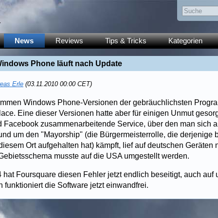
y
News
Reviews
Tips & Tricks
Kategorien
Windows Phone läuft nach Update
eas Erle
(03.11.2010 00:00 CET)
mmen Windows Phone-Versionen der gebräuchlichsten Progr
ce. Eine dieser Versionen hatte aber für einigen Unmut gesorg
nd Facebook zusammenarbeitende Service, über den man sich a
nd um den "Mayorship" (die Bürgermeisterrolle, die derjenige 
iesem Ort aufgehalten hat) kämpft, lief auf deutschen Geräten ni
 Gebietsschema musste auf die USA umgestellt werden.
4 hat Foursquare diesen Fehler jetzt endlich beseitigt, auch auf
funktioniert die Software jetzt einwandfrei.