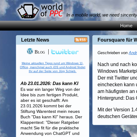
In a mobile world, we need sincerit
Home
Letzte News
Foursquare für 
Blog
Geschrieben von
Andr
Meine aktuellen Tipps rund um Windows 11,
Nach und nach ko
Office, manchmal auch iOS und Android findet
Windows Marketpla
Ihr auf der Seite von Jörg Schieb.
Der mit Twitter u
Ab 23.01.2026: Das kann KI
einchecken kann u
Es war ein langer Weg von der
am häufigsten an d
Idee bis zum fertigen Produkt,
Hintergrund: Das
aber es ist geschafft: Am
23.01.2026 kommt bei der
Mit der Version 1.
Stiftung Warentest mein neues
deutschen Geräten 
Buch "Das kann KI" heraus. Der
Klappentext: "Dieser Ratgeber
macht Sie fit für die praktische
Anwendung von ChatGPT und