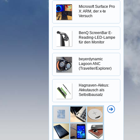
Microsoft Surface Pro
X: ARM, der x-te
Versuch
BenQ ScreenBar E-
Reading-LED-Lampe
für den Monitor
beyerdynamic
Lagoon ANC
(Traveller/Explorer)
Hagnaven-Akkus:
Akkutausch als
Selbstbausatz