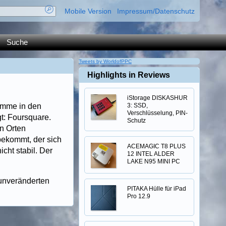
Mobile Version
Impressum/Datenschutz
Suche
Tweets by WorldofPPC
Highlights in Reviews
iStorage DISKASHUR
amme in den
3: SSD,
Verschlüsselung, PIN-
t: Foursquare.
Schutz
n Orten
bekommt, der sich
ACEMAGIC T8 PLUS
cht stabil. Der
12 INTEL ALDER
LAKE N95 MINI PC
 unveränderten
PITAKA Hülle für iPad
Pro 12.9