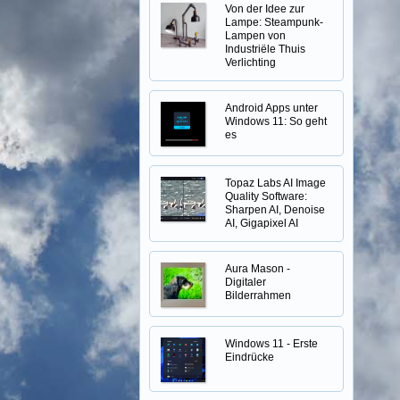
Von der Idee zur
Lampe: Steampunk-
Lampen von
Industriële Thuis
Verlichting
Android Apps unter
Windows 11: So geht
es
Topaz Labs AI Image
Quality Software:
Sharpen AI, Denoise
AI, Gigapixel AI
Aura Mason -
Digitaler
Bilderrahmen
Windows 11 - Erste
Eindrücke