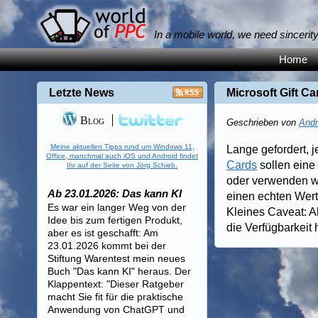
In a mobile world, we need sincerit
Home
Letzte News
Microsoft Gift 
Blog
Geschrieben von
Andr
Meine aktuellen Tipps rund um Windows 11,
Lange gefordert, j
Office, manchmal auch iOS und Android findet
Cards
sollen eine
Ihr auf der Seite von Jörg Schieb.
oder verwenden wo
Ab 23.01.2026: Das kann KI
einen echten Wer
Es war ein langer Weg von der
Kleines Caveat: Ak
Idee bis zum fertigen Produkt,
die Verfügbarkeit
aber es ist geschafft: Am
23.01.2026 kommt bei der
Stiftung Warentest mein neues
Buch "Das kann KI" heraus. Der
Klappentext: "Dieser Ratgeber
macht Sie fit für die praktische
Anwendung von ChatGPT und