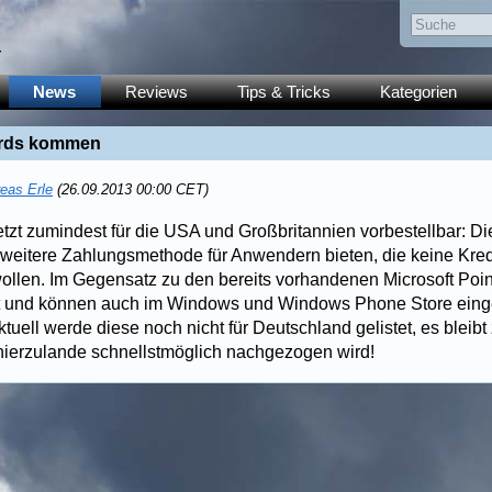
y
News
Reviews
Tips & Tricks
Kategorien
Cards kommen
eas Erle
(26.09.2013 00:00 CET)
etzt zumindest für die USA und Großbritannien vorbestellbar: D
 weitere Zahlungsmethode für Anwendern bieten, die keine Kred
llen. Im Gegensatz zu den bereits vorhandenen Microsoft Poi
t und können auch im Windows und Windows Phone Store eing
tuell werde diese noch nicht für Deutschland gelistet, es bleibt
 hierzulande schnellstmöglich nachgezogen wird!