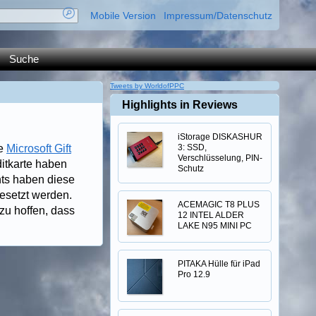
Mobile Version
Impressum/Datenschutz
Suche
Tweets by WorldofPPC
Highlights in Reviews
iStorage DISKASHUR
ie
Microsoft Gift
3: SSD,
Verschlüsselung, PIN-
itkarte haben
Schutz
nts haben diese
esetzt werden.
ACEMAGIC T8 PLUS
 zu hoffen, dass
12 INTEL ALDER
LAKE N95 MINI PC
PITAKA Hülle für iPad
Pro 12.9