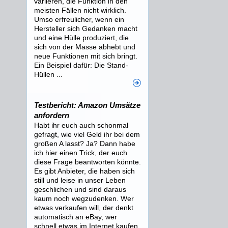
variieren, die Funktion in den
meisten Fällen nicht wirklich.
Umso erfreulicher, wenn ein
Hersteller sich Gedanken macht
und eine Hülle produziert, die
sich von der Masse abhebt und
neue Funktionen mit sich bringt.
Ein Beispiel dafür: Die Stand-
Hüllen ...
Testbericht: Amazon Umsätze
anfordern
Habt ihr euch auch schonmal
gefragt, wie viel Geld ihr bei dem
großen A lasst? Ja? Dann habe
ich hier einen Trick, der euch
diese Frage beantworten könnte.
Es gibt Anbieter, die haben sich
still und leise in unser Leben
geschlichen und sind daraus
kaum noch wegzudenken. Wer
etwas verkaufen will, der denkt
automatisch an eBay, wer
schnell etwas im Internet kaufen