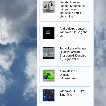
Von der Idee zur
Lampe: Steampunk-
Lampen von
Industriële Thuis
Verlichting
Android Apps unter
Windows 11: So geht
es
Topaz Labs AI Image
Quality Software:
Sharpen AI, Denoise
AI, Gigapixel AI
Aura Mason -
Digitaler
Bilderrahmen
Windows 11 - Erste
Eindrücke