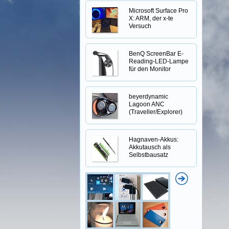
Microsoft Surface Pro
X: ARM, der x-te
Versuch
BenQ ScreenBar E-
Reading-LED-Lampe
für den Monitor
beyerdynamic
Lagoon ANC
(Traveller/Explorer)
Hagnaven-Akkus:
Akkutausch als
Selbstbausatz