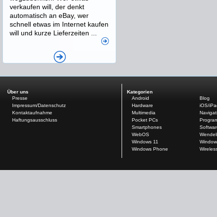
verkaufen will, der denkt
automatisch an eBay, wer
schnell etwas im Internet kaufen
will und kurze Lieferzeiten ...
Über uns
Kategorien
Presse
Android
Blog
Impressum/Datenschutz
Hardware
iOS/iP
Kontaktaufnahme
Multimedia
Navigat
Haftungsausschluss
Pocket PCs
Progra
Smartphones
Softwar
WebOS
Wendel
Windows 11
Window
Windows Phone
Wireles