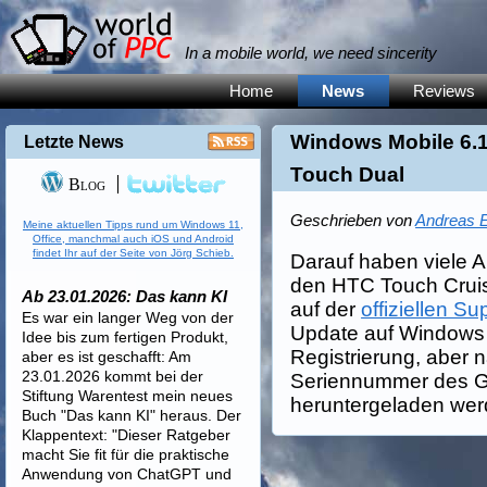
In a mobile world, we need sincerity
Home
News
Reviews
Windows Mobile 6.
Letzte News
Touch Dual
Blog
Geschrieben von
Andreas E
Meine aktuellen Tipps rund um Windows 11,
Office, manchmal auch iOS und Android
findet Ihr auf der Seite von Jörg Schieb.
Darauf haben viele A
den HTC Touch Cruise
Ab 23.01.2026: Das kann KI
auf der
offiziellen Su
Es war ein langer Weg von der
Update auf Windows 
Idee bis zum fertigen Produkt,
Registrierung, aber 
aber es ist geschafft: Am
23.01.2026 kommt bei der
Seriennummer des G
Stiftung Warentest mein neues
heruntergeladen wer
Buch "Das kann KI" heraus. Der
Klappentext: "Dieser Ratgeber
macht Sie fit für die praktische
Anwendung von ChatGPT und