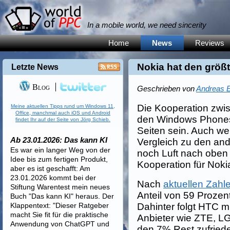
In a mobile world, we need sincerity
Home
News
Reviews
Nokia hat den größ
Letzte News
Blog
Geschrieben von
Andreas E
Die Kooperation zwis
Meine aktuellen Tipps rund um Windows 11,
Office, manchmal auch iOS und Android
den Windows Phones s
findet Ihr auf der Seite von Jörg Schieb.
Seiten sein. Auch we
Ab 23.01.2026: Das kann KI
Vergleich zu den an
Es war ein langer Weg von der
noch Luft nach oben 
Idee bis zum fertigen Produkt,
Kooperation für Noki
aber es ist geschafft: Am
23.01.2026 kommt bei der
Nach
aktuellen Zahl
Stiftung Warentest mein neues
Anteil von 59 Proze
Buch "Das kann KI" heraus. Der
Klappentext: "Dieser Ratgeber
Dahinter folgt HTC 
macht Sie fit für die praktische
Anbieter wie ZTE, L
Anwendung von ChatGPT und
den 7% Rest zufried