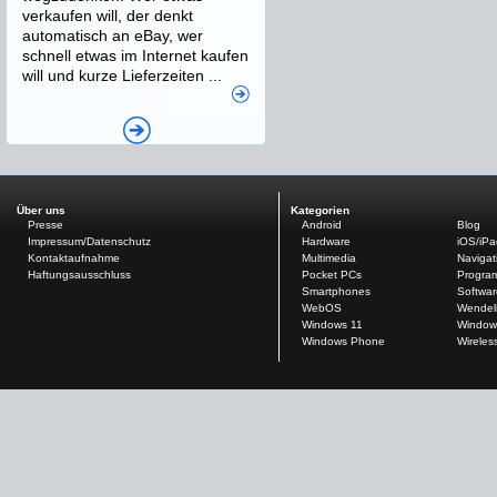
verkaufen will, der denkt
automatisch an eBay, wer
schnell etwas im Internet kaufen
will und kurze Lieferzeiten ...
Über uns
Kategorien
Presse
Android
Blog
Impressum/Datenschutz
Hardware
iOS/iP
Kontaktaufnahme
Multimedia
Navigat
Haftungsausschluss
Pocket PCs
Progra
Smartphones
Softwar
WebOS
Wendel
Windows 11
Window
Windows Phone
Wireles