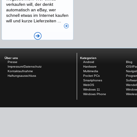
verkaufen will, der denkt
automatisch an eBay, wer
schnell etwas im Internet kaufen
will und kurze Lieferzeiten ...
Über uns
Kategorien
Presse
Android
Blog
Impressum/Datenschutz
Hardware
iOS/iP
Kontaktaufnahme
Multimedia
Navigat
Haftungsausschluss
Pocket PCs
Progra
Smartphones
Softwar
WebOS
Wendel
Windows 11
Window
Windows Phone
Wireles