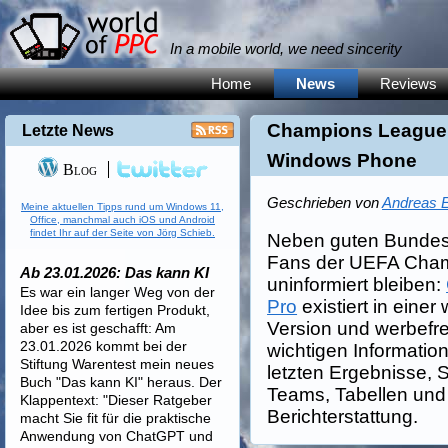
In a mobile world, we need sincerity
Home
News
Reviews
Champions League P
Letzte News
Windows Phone
Blog
Geschrieben von
Andreas E
Meine aktuellen Tipps rund um Windows 11,
Office, manchmal auch iOS und Android
findet Ihr auf der Seite von Jörg Schieb.
Neben guten Bundesl
Fans der UEFA Cham
Ab 23.01.2026: Das kann KI
uninformiert bleiben:
Es war ein langer Weg von der
Pro
existiert in einer
Idee bis zum fertigen Produkt,
Version und werbefre
aber es ist geschafft: Am
23.01.2026 kommt bei der
wichtigen Informati
Stiftung Warentest mein neues
letzten Ergebnisse, S
Buch "Das kann KI" heraus. Der
Teams, Tabellen und 
Klappentext: "Dieser Ratgeber
Berichterstattung.
macht Sie fit für die praktische
Anwendung von ChatGPT und