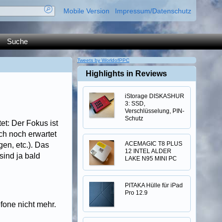
Mobile Version
Impressum/Datenschutz
Suche
Tweets by WorldofPPC
Highlights in Reviews
iStorage DISKASHUR
3: SSD,
Verschlüsselung, PIN-
Schutz
et: Der Fokus ist
ch noch erwartet
ACEMAGIC T8 PLUS
en, etc.). Das
12 INTEL ALDER
sind ja bald
LAKE N95 MINI PC
PITAKA Hülle für iPad
Pro 12.9
fone nicht mehr.