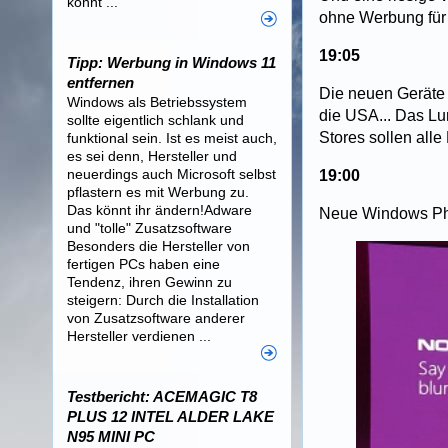
könnt ...
ohne Werbung für
19:05
Tipp: Werbung in Windows 11
entfernen
Die neuen Geräte 
Windows als Betriebssystem
die USA... Das Lum
sollte eigentlich schlank und
Stores sollen all
funktional sein. Ist es meist auch,
es sei denn, Hersteller und
neuerdings auch Microsoft selbst
19:00
pflastern es mit Werbung zu.
Das könnt ihr ändern!Adware
Neue Windows Ph
und "tolle" Zusatzsoftware
Besonders die Hersteller von
fertigen PCs haben eine
Tendenz, ihren Gewinn zu
steigern: Durch die Installation
von Zusatzsoftware anderer
Hersteller verdienen ...
Testbericht: ACEMAGIC T8
PLUS 12 INTEL ALDER LAKE
N95 MINI PC