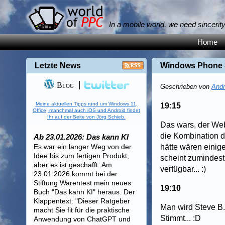
In a mobile world, we need sincerit
Home
Letzte News
Windows Phone 
Blog
Geschrieben von
Andr
Meine aktuellen Tipps rund um Windows 11,
19:15
Office, manchmal auch iOS und Android findet
Ihr auf der Seite von Jörg Schieb.
Das wars, der Webc
die Kombination d
Ab 23.01.2026: Das kann KI
Es war ein langer Weg von der
hätte wären einig
Idee bis zum fertigen Produkt,
scheint zumindest 
aber es ist geschafft: Am
verfügbar... :)
23.01.2026 kommt bei der
Stiftung Warentest mein neues
19:10
Buch "Das kann KI" heraus. Der
Klappentext: "Dieser Ratgeber
Man wird Steve B.,
macht Sie fit für die praktische
Stimmt... :D
Anwendung von ChatGPT und