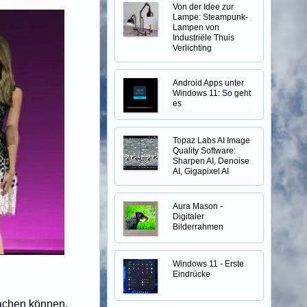
Von der Idee zur
Lampe: Steampunk-
Lampen von
Industriële Thuis
Verlichting
Android Apps unter
Windows 11: So geht
es
Topaz Labs AI Image
Quality Software:
Sharpen AI, Denoise
AI, Gigapixel AI
Aura Mason -
Digitaler
Bilderrahmen
Windows 11 - Erste
Eindrücke
achen können,