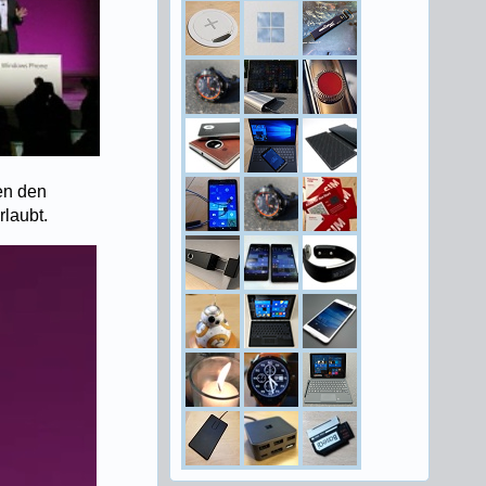
en den
rlaubt.