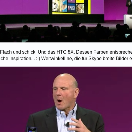
Flach und schick. Und das HTC 8X. Dessen Farben entsprech
e Inspiration... :-) Weitwinkelline, die für Skype breite Bilder e