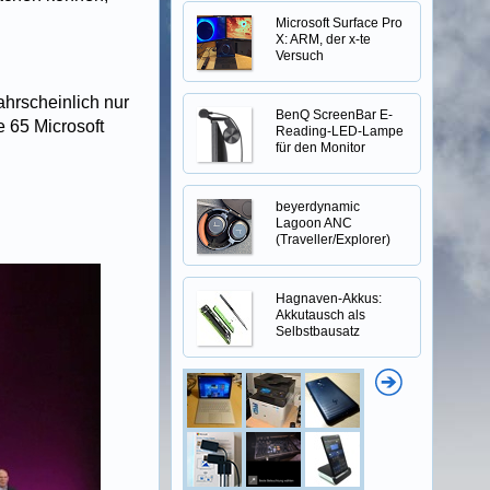
Microsoft Surface Pro
X: ARM, der x-te
Versuch
ahrscheinlich nur
BenQ ScreenBar E-
e 65 Microsoft
Reading-LED-Lampe
für den Monitor
beyerdynamic
Lagoon ANC
(Traveller/Explorer)
Hagnaven-Akkus:
Akkutausch als
Selbstbausatz