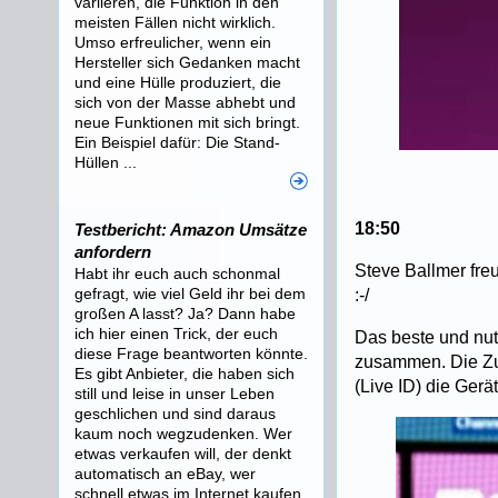
variieren, die Funktion in den
meisten Fällen nicht wirklich.
Umso erfreulicher, wenn ein
Hersteller sich Gedanken macht
und eine Hülle produziert, die
sich von der Masse abhebt und
neue Funktionen mit sich bringt.
Ein Beispiel dafür: Die Stand-
Hüllen ...
18:50
Testbericht: Amazon Umsätze
anfordern
Steve Ballmer freu
Habt ihr euch auch schonmal
gefragt, wie viel Geld ihr bei dem
:-/
großen A lasst? Ja? Dann habe
ich hier einen Trick, der euch
Das beste und nut
diese Frage beantworten könnte.
zusammen. Die Zus
Es gibt Anbieter, die haben sich
(Live ID) die Gerä
still und leise in unser Leben
geschlichen und sind daraus
kaum noch wegzudenken. Wer
etwas verkaufen will, der denkt
automatisch an eBay, wer
schnell etwas im Internet kaufen