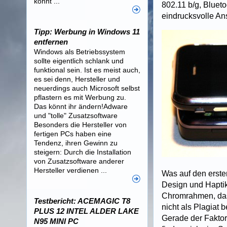
könnt ...
802.11 b/g, Blueto
eindrucksvolle A
Tipp: Werbung in Windows 11
entfernen
Windows als Betriebssystem
sollte eigentlich schlank und
funktional sein. Ist es meist auch,
es sei denn, Hersteller und
neuerdings auch Microsoft selbst
pflastern es mit Werbung zu.
Das könnt ihr ändern!Adware
und "tolle" Zusatzsoftware
Besonders die Hersteller von
fertigen PCs haben eine
Tendenz, ihren Gewinn zu
steigern: Durch die Installation
von Zusatzsoftware anderer
Hersteller verdienen ...
Was auf den ersten
Design und Haptik
Chromrahmen, das 
Testbericht: ACEMAGIC T8
nicht als Plagiat
PLUS 12 INTEL ALDER LAKE
Gerade der Fakto
N95 MINI PC