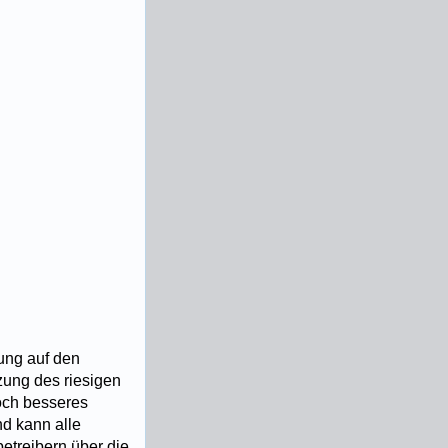
ung auf den
zung des riesigen
noch besseres
nd kann alle
etreibern über die