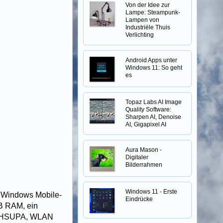
Von der Idee zur
Lampe: Steampunk-
Lampen von
Industriële Thuis
Verlichting
Android Apps unter
Windows 11: So geht
es
Topaz Labs AI Image
Quality Software:
Sharpen AI, Denoise
AI, Gigapixel AI
Aura Mason -
Digitaler
Bilderrahmen
Windows 11 - Erste
e Windows Mobile-
Eindrücke
B RAM, ein
A/HSUPA, WLAN