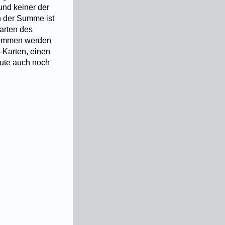
und keiner der
In der Summe ist
arten des
enommen werden
-Karten, einen
eute auch noch