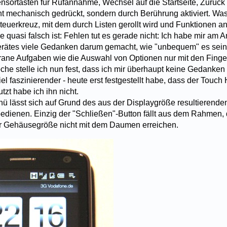
Sensortasten für Rufannahme, Wechsel auf die Startseite, Zurüc
t mechanisch gedrückt, sondern durch Berührung aktiviert. Was f
teuerkreuz, mit dem durch Listen gerollt wird und Funktionen 
quasi falsch ist: Fehlen tut es gerade nicht: Ich habe mir am A
rätes viele Gedanken darum gemacht, wie "unbequem" es sei
ligrane Aufgaben wie die Auswahl von Optionen nur mit den Fing
he stelle ich nun fest, dass ich mir überhaupt keine Gedanke
el faszinierender - heute erst festgestellt habe, dass der Touch 
utzt habe ich ihn nicht.
ü lässt sich auf Grund des aus der Displaygröße resultierende
bedienen. Einzig der "Schließen"-Button fällt aus dem Rahmen
r Gehäusegröße nicht mit dem Daumen erreichen.