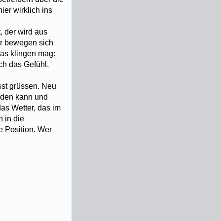
er wirklich ins
 der wird aus
er bewegen sich
as klingen mag:
ch das Gefühl,
sst grüssen. Neu
erden kann und
as Wetter, das im
n in die
e Position. Wer