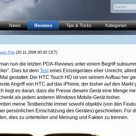
y
News
Reviews
Tips & Tricks
Kategorien
eas Erle
(20.11.2008 00:00 CET)
 man nun die letzten PDA-Reviews unter einem Begriff subsumm
ller". Dies tut dem
Test
eines Einzelgerätes eher Unrecht, allerd
 Mal gestattet: Der HTC Touch HD ist von seinem Aufbau her g
tivste Angriff von HTC auf das iPhone, der bisher auf den Markt
h liegt es daran, dass die Presse diesem Gerät eine Menge me
chenkt als jedem anderen Windows Mobile-Gerät bisher.
den meine Testberichte immer sowohl objektiv (von den Featur
iner persönlichen Einschätzung des Gerätes) geschrieben. Für 
den, dies zu unterteilen und Meinung und Fakten zu trennen.