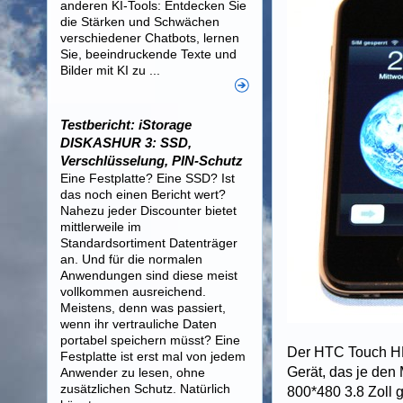
anderen KI-Tools: Entdecken Sie
die Stärken und Schwächen
verschiedener Chatbots, lernen
Sie, beeindruckende Texte und
Bilder mit KI zu ...
Testbericht: iStorage
DISKASHUR 3: SSD,
Verschlüsselung, PIN-Schutz
Eine Festplatte? Eine SSD? Ist
das noch einen Bericht wert?
Nahezu jeder Discounter bietet
mittlerweile im
Standardsortiment Datenträger
an. Und für die normalen
Anwendungen sind diese meist
vollkommen ausreichend.
Meistens, denn was passiert,
wenn ihr vertrauliche Daten
portabel speichern müsst? Eine
Der HTC Touch HD
Festplatte ist erst mal von jedem
Gerät, das je de
Anwender zu lesen, ohne
zusätzlichen Schutz. Natürlich
800*480 3.8 Zo