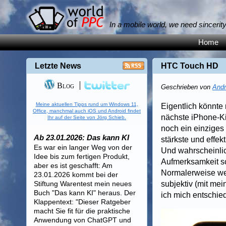
In a mobile world, we need sincerit
Home
Letzte News
HTC Touch HD
Blog
Geschrieben von
Andr
Meine aktuellen Tipps rund um Windows 11,
Eigentlich könnte
Office, manchmal auch iOS und Android findet
nächste iPhone-Ki
Ihr auf der Seite von Jörg Schieb.
noch ein einziges
Ab 23.01.2026: Das kann KI
stärkste und effek
Es war ein langer Weg von der
Und wahrscheinlic
Idee bis zum fertigen Produkt,
Aufmerksamkeit s
aber es ist geschafft: Am
Normalerweise wer
23.01.2026 kommt bei der
Stiftung Warentest mein neues
subjektiv (mit me
Buch "Das kann KI" heraus. Der
ich mich entschie
Klappentext: "Dieser Ratgeber
macht Sie fit für die praktische
Anwendung von ChatGPT und