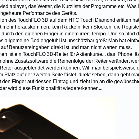
ediaplayer, das Wetter, die Kurzliste der Programme etc. Was hi
e ungeheure Performance des Geräts.
sion des TouchFLO 3D auf dem HTC Touch Diamond erlitten hat,
t mehr herauskommen: kein Ruckeln, kein Stocken, die Regist
durch den eigenen Finger in einem irren Tempo. Und so blöd d
das allgemeine Bediengefühl ist unschätzbar groß: Man hat einfa
 auf Benutzereingaben direkt ist und man nicht warten muss.
 ist ein TouchFLO 3D-Reiter für Aktienkurse... das iPhone lä
h ohne Zusatzsoftware die Reihenfolge der Reiter verändert w
Reiter ausgeblendet werden können. Will man beispielsweise d
 Platz auf der zweiten Seite fristet, direkt sehen, dann geht ma
lt den Finger auf dessen Eintrag und zieht ihn an die gewünscht
der wird diese Funktionalität wiedererkennen...