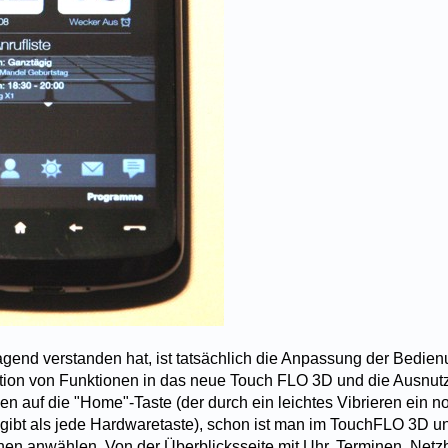
end verstanden hat, ist tatsächlich die Anpassung der Bedien
ration von Funktionen in das neue Touch FLO 3D und die Ausnut
en auf die "Home"-Taste (der durch ein leichtes Vibrieren ein 
 gibt als jede Hardwaretaste), schon ist man im TouchFLO 3D u
nen anwählen. Von der Überblicksseite mit Uhr, Terminen, Netzb