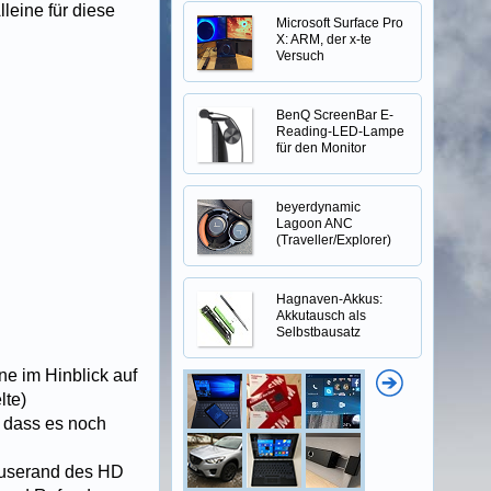
leine für diese
Microsoft Surface Pro
X: ARM, der x-te
Versuch
BenQ ScreenBar E-
Reading-LED-Lampe
für den Monitor
beyerdynamic
Lagoon ANC
(Traveller/Explorer)
Hagnaven-Akkus:
Akkutausch als
Selbstbausatz
ne im Hinblick auf
lte)
, dass es noch
äuserand des HD