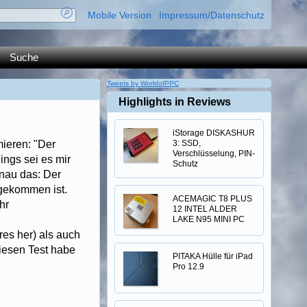
Mobile Version
Impressum/Datenschutz
Suche
Tweets by WorldofPPC
Highlights in Reviews
iStorage DISKASHUR
ieren: "Der
3: SSD,
Verschlüsselung, PIN-
ings sei es mir
Schutz
enau das: Der
 gekommen ist.
ACEMAGIC T8 PLUS
hr
12 INTEL ALDER
LAKE N95 MINI PC
es her) als auch
diesen Test habe
PITAKA Hülle für iPad
Pro 12.9