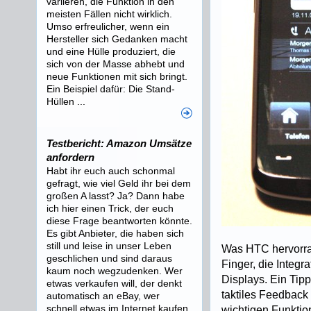
variieren, die Funktion in den
meisten Fällen nicht wirklich.
Umso erfreulicher, wenn ein
Hersteller sich Gedanken macht
und eine Hülle produziert, die
sich von der Masse abhebt und
neue Funktionen mit sich bringt.
Ein Beispiel dafür: Die Stand-
Hüllen ...
Testbericht: Amazon Umsätze
anfordern
Habt ihr euch auch schonmal
gefragt, wie viel Geld ihr bei dem
großen A lasst? Ja? Dann habe
ich hier einen Trick, der euch
diese Frage beantworten könnte.
Es gibt Anbieter, die haben sich
still und leise in unser Leben
Was HTC hervorrag
geschlichen und sind daraus
Finger, die Integ
kaum noch wegzudenken. Wer
Displays. Ein Tipp
etwas verkaufen will, der denkt
taktiles Feedback
automatisch an eBay, wer
schnell etwas im Internet kaufen
wichtigen Funktio