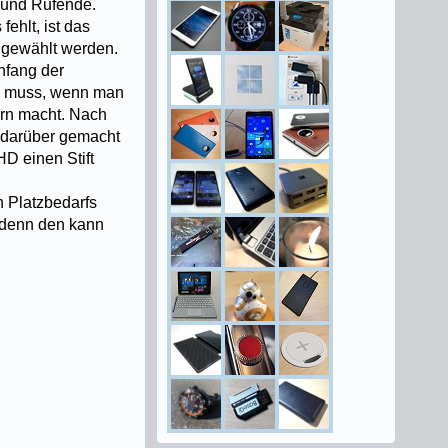
k und Rufende.
ehlt, ist das
angewählt werden.
nfang der
n muss, wenn man
ern macht. Nach
n darüber gemacht
HD einen Stift
n Platzbedarfs
, denn den kann