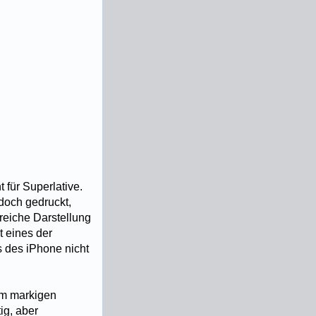
 für Superlative.
 doch gedruckt,
treiche Darstellung
t eines der
s des iPhone nicht
em markigen
ig, aber