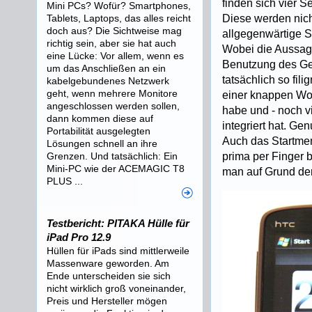
finden sich vier 
Mini PCs? Wofür? Smartphones,
Tablets, Laptops, das alles reicht
Diese werden nich
doch aus? Die Sichtweise mag
allgegenwärtige S
richtig sein, aber sie hat auch
Wobei die Aussage 
eine Lücke: Vor allem, wenn es
Benutzung des Ge
um das Anschließen an ein
tatsächlich so fi
kabelgebundenes Netzwerk
geht, wenn mehrere Monitore
einer knappen Woc
angeschlossen werden sollen,
habe und - noch vi
dann kommen diese auf
integriert hat. Gen
Portabilität ausgelegten
Auch das Startmen
Lösungen schnell an ihre
Grenzen. Und tatsächlich: Ein
prima per Finger 
Mini-PC wie der ACEMAGIC T8
man auf Grund de
PLUS ...
Testbericht: PITAKA Hülle für
iPad Pro 12.9
Hüllen für iPads sind mittlerweile
Massenware geworden. Am
Ende unterscheiden sie sich
nicht wirklich groß voneinander,
Preis und Hersteller mögen