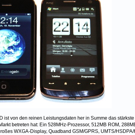
 ist von den reinen Leistungsdaten her in Summe das stärkst
n Markt betreten hat: Ein 528MHz-Prozessor, 512MB ROM, 288M
ll großes WXGA-Display, Quadband GSM/GPRS, UMTS/HSDP