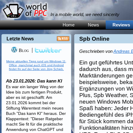
In a mobile world, we need sincerity
Home
News
Reviews
Spb Online
Letzte News
Blog
Geschrieben von
Andreas E
Ein gut geführtes Un
Meine aktuellen Tipps rund um Windows 11,
Office, manchmal auch iOS und Android
dadurch aus, dass ma
findet Ihr auf der Seite von Jörg Schieb.
Marktänderungen ger
Ab 23.01.2026: Das kann KI
beispielsweise, bekan
Es war ein langer Weg von der
Ergänzungen von Wi
Idee bis zum fertigen Produkt,
Plus, Spb Weather, S
aber es ist geschafft: Am
neuen Windows Mobil
23.01.2026 kommt bei der
Spaß haben: Jeder He
Stiftung Warentest mein neues
Buch "Das kann KI" heraus. Der
Bediengefühl des iP
Klappentext: "Dieser Ratgeber
für Stück kommen d
macht Sie fit für die praktische
Funktionalitäten hin
Anwendung von ChatGPT und