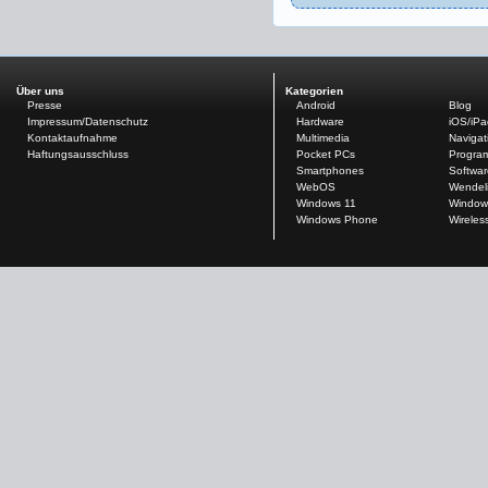
Über uns
Kategorien
Presse
Android
Blog
Impressum/Datenschutz
Hardware
iOS/iP
Kontaktaufnahme
Multimedia
Navigat
Haftungsausschluss
Pocket PCs
Progra
Smartphones
Softwar
WebOS
Wendel
Windows 11
Window
Windows Phone
Wireles