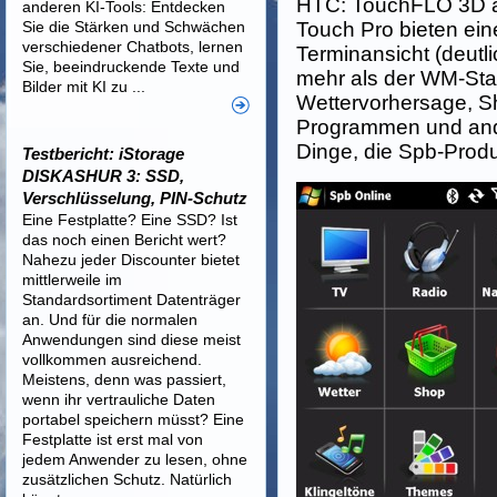
HTC: TouchFLO 3D 
anderen KI-Tools: Entdecken
Sie die Stärken und Schwächen
Touch Pro bieten ein
verschiedener Chatbots, lernen
Terminansicht (deutli
Sie, beeindruckende Texte und
mehr als der WM-Stan
Bilder mit KI zu ...
Wettervorhersage, Sh
Programmen und ande
Dinge, die Spb-Produ
Testbericht: iStorage
DISKASHUR 3: SSD,
Verschlüsselung, PIN-Schutz
Eine Festplatte? Eine SSD? Ist
das noch einen Bericht wert?
Nahezu jeder Discounter bietet
mittlerweile im
Standardsortiment Datenträger
an. Und für die normalen
Anwendungen sind diese meist
vollkommen ausreichend.
Meistens, denn was passiert,
wenn ihr vertrauliche Daten
portabel speichern müsst? Eine
Festplatte ist erst mal von
jedem Anwender zu lesen, ohne
zusätzlichen Schutz. Natürlich