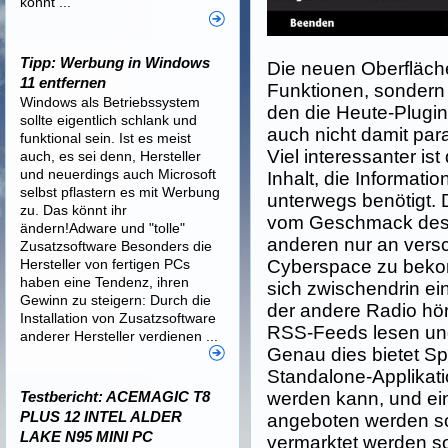
könnt ...
Tipp: Werbung in Windows
Die neuen Oberfläche
11 entfernen
Funktionen, sondern 
Windows als Betriebssystem
den die Heute-Plugin
sollte eigentlich schlank und
auch nicht damit para
funktional sein. Ist es meist
Viel interessanter is
auch, es sei denn, Hersteller
und neuerdings auch Microsoft
Inhalt, die Informati
selbst pflastern es mit Werbung
unterwegs benötigt. 
zu. Das könnt ihr
vom Geschmack des
ändern!Adware und "tolle"
anderen nur an ver
Zusatzsoftware Besonders die
Hersteller von fertigen PCs
Cyberspace zu beko
haben eine Tendenz, ihren
sich zwischendrin e
Gewinn zu steigern: Durch die
der andere Radio hör
Installation von Zusatzsoftware
RSS-Feeds lesen und 
anderer Hersteller verdienen ...
Genau dies bietet Spb
Standalone-Applikati
Testbericht: ACEMAGIC T8
werden kann, und ein
PLUS 12 INTEL ALDER
angeboten werden so
LAKE N95 MINI PC
vermarktet werden sol