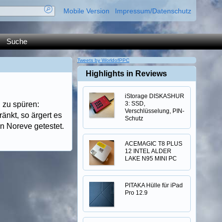
Mobile Version
Impressum/Datenschutz
Suche
Tweets by WorldofPPC
Highlights in Reviews
iStorage DISKASHUR
l zu spüren:
3: SSD,
Verschlüsselung, PIN-
änkt, so ärgert es
Schutz
n Noreve getestet.
ACEMAGIC T8 PLUS
12 INTEL ALDER
LAKE N95 MINI PC
PITAKA Hülle für iPad
Pro 12.9