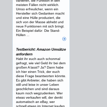
variieren, die Funktion in den
meisten Fällen nicht wirklich.
Umso erfreulicher, wenn ein
Hersteller sich Gedanken macht
und eine Hülle produziert, die
sich von der Masse abhebt und
neue Funktionen mit sich bringt.
Ein Beispiel dafür: Die Stand-
Hüllen ...
Testbericht: Amazon Umsätze
anfordern
Habt ihr euch auch schonmal
gefragt, wie viel Geld ihr bei dem
großen A lasst? Ja? Dann habe
ich hier einen Trick, der euch
diese Frage beantworten könnte.
Es gibt Anbieter, die haben sich
still und leise in unser Leben
geschlichen und sind daraus
kaum noch wegzudenken. Wer
etwas verkaufen will, der denkt
automatisch an eBay, wer
schnell etwas im Internet kaufen