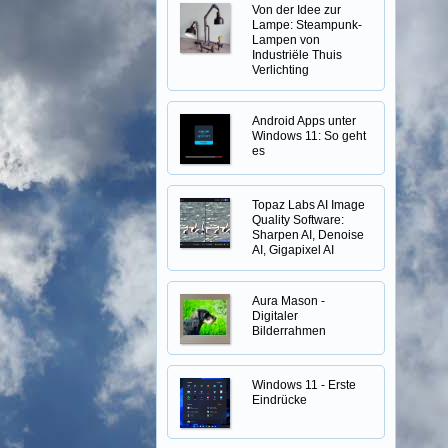
Von der Idee zur
Lampe: Steampunk-
Lampen von
Industriële Thuis
Verlichting
Android Apps unter
Windows 11: So geht
es
Topaz Labs AI Image
Quality Software:
Sharpen AI, Denoise
AI, Gigapixel AI
Aura Mason -
Digitaler
Bilderrahmen
Windows 11 - Erste
Eindrücke