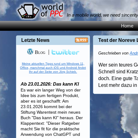
In a mobile world, we need sincerit
Home
Letzte News
Test der Noreve
Blog
Geschrieben von
Andr
Meine aktuellen Tipps rund um Windows 11,
Wer sein teures Ge
Office, manchmal auch iOS und Android findet
Schnell sind Kratz
Ihr auf der Seite von Jörg Schieb.
doch. Eine gute T
Ab 23.01.2026: Das kann KI
Lest mehr dazu i
Es war ein langer Weg von der
Idee bis zum fertigen Produkt,
aber es ist geschafft: Am
23.01.2026 kommt bei der
Stiftung Warentest mein neues
Buch "Das kann KI" heraus. Der
Klappentext: "Dieser Ratgeber
macht Sie fit für die praktische
Anwendung von ChatGPT und