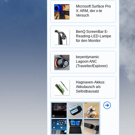
Microsoft Surface Pro
X: ARM, der x-te
Versuch
BenQ ScreenBar E-
Reading-LED-Lampe
für den Monitor
beyerdynamic
Lagoon ANC
(Traveller/Explorer)
Hagnaven-Akkus:
Akkutausch als
Selbstbausatz