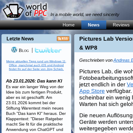
In a mobile world, we need sincerity
Home
News
Reviews
Pictures Lab Versio
Letzte News
& WP8
Blog
Geschrieben von
Andreas E
Meine aktuellen Tipps rund um Windows 11,
Office, manchmal auch iOS und Android
findet Ihr auf der Seite von Jörg Schieb.
Pictures Lab, die wo
Fotobearbeitungssof
Ab 23.01.2026: Das kann KI
jetzt endlich in der
Ve
Es war ein langer Weg von der
App Store
verfügbar.
Idee bis zum fertigen Produkt,
scheinbar ein wenig 
aber es ist geschafft: Am
23.01.2026 kommt bei der
Warten hat sich gelo
Stiftung Warentest mein neues
Buch "Das kann KI" heraus. Der
Die neuen Auflösun
Klappentext: "Dieser Ratgeber
Geräte werden unters
macht Sie fit für die praktische
weitergegeben werden
Anwendung von ChatGPT und