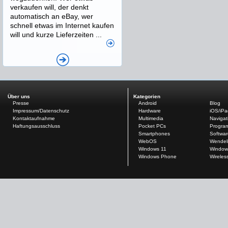
verkaufen will, der denkt
automatisch an eBay, wer
schnell etwas im Internet kaufen
will und kurze Lieferzeiten ...
Über uns
Kategorien
Presse
Android
Blog
Impressum/Datenschutz
Hardware
iOS/iP
Kontaktaufnahme
Multimedia
Navigat
Haftungsausschluss
Pocket PCs
Progra
Smartphones
Softwar
WebOS
Wendel
Windows 11
Window
Windows Phone
Wireles