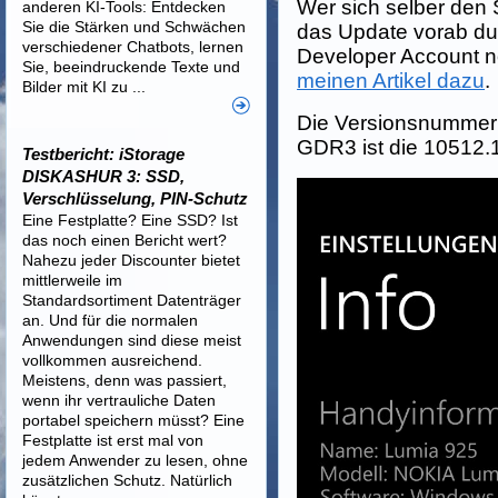
Wer sich selber de
anderen KI-Tools: Entdecken
Sie die Stärken und Schwächen
das Update vorab durc
verschiedener Chatbots, lernen
Developer Account n
Sie, beeindruckende Texte und
meinen Artikel dazu
.
Bilder mit KI zu ...
Die Versionsnummer 
GDR3 ist die 10512.
Testbericht: iStorage
DISKASHUR 3: SSD,
Verschlüsselung, PIN-Schutz
Eine Festplatte? Eine SSD? Ist
das noch einen Bericht wert?
Nahezu jeder Discounter bietet
mittlerweile im
Standardsortiment Datenträger
an. Und für die normalen
Anwendungen sind diese meist
vollkommen ausreichend.
Meistens, denn was passiert,
wenn ihr vertrauliche Daten
portabel speichern müsst? Eine
Festplatte ist erst mal von
jedem Anwender zu lesen, ohne
zusätzlichen Schutz. Natürlich