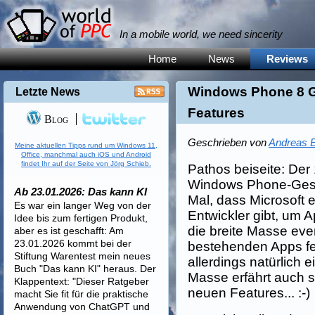
In a mobile world, we need sincerity
Home
News
Reviews
Windows Phone 8 G
Letzte News
Features
Blog
Geschrieben von
Andreas E
Meine aktuellen Tipps rund um Windows 11,
Office, manchmal auch iOS und Android
findet Ihr auf der Seite von Jörg Schieb.
Pathos beiseite: Der 
Windows Phone-Gesc
Ab 23.01.2026: Das kann KI
Mal, dass Microsoft e
Es war ein langer Weg von der
Entwickler gibt, um 
Idee bis zum fertigen Produkt,
die breite Masse eve
aber es ist geschafft: Am
23.01.2026 kommt bei der
bestehenden Apps fe
Stiftung Warentest mein neues
allerdings natürlich e
Buch "Das kann KI" heraus. Der
Masse erfährt auch s
Klappentext: "Dieser Ratgeber
neuen Features... :-)
macht Sie fit für die praktische
Anwendung von ChatGPT und