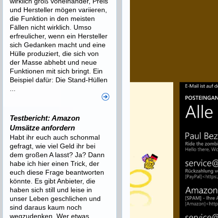
wirklich groß voneinander, Preis
und Hersteller mögen variieren,
die Funktion in den meisten
Fällen nicht wirklich. Umso
erfreulicher, wenn ein Hersteller
sich Gedanken macht und eine
Hülle produziert, die sich von
der Masse abhebt und neue
Funktionen mit sich bringt. Ein
Beispiel dafür: Die Stand-Hüllen
...
Testbericht: Amazon
Umsätze anfordern
Habt ihr euch auch schonmal
gefragt, wie viel Geld ihr bei
dem großen A lasst? Ja? Dann
habe ich hier einen Trick, der
euch diese Frage beantworten
könnte. Es gibt Anbieter, die
haben sich still und leise in
unser Leben geschlichen und
sind daraus kaum noch
wegzudenken. Wer etwas