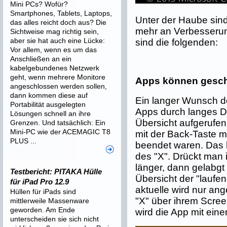
Mini PCs? Wofür?
Smartphones, Tablets, Laptops,
Unter der Haube sind
das alles reicht doch aus? Die
mehr an Verbesserun
Sichtweise mag richtig sein,
aber sie hat auch eine Lücke:
sind die folgenden:
Vor allem, wenn es um das
Anschließen an ein
kabelgebundenes Netzwerk
geht, wenn mehrere Monitore
Apps können gesch
angeschlossen werden sollen,
dann kommen diese auf
Ein langer Wunsch d
Portabilität ausgelegten
Apps durch langes Dr
Lösungen schnell an ihre
Übersicht aufgerufen
Grenzen. Und tatsächlich: Ein
Mini-PC wie der ACEMAGIC T8
mit der Back-Taste ma
PLUS ...
beendet waren. Das 
des "X". Drückt man
länger, dann gelabgt
Testbericht: PITAKA Hülle
Übersicht der "laufe
für iPad Pro 12.9
aktuelle wird nur ang
Hüllen für iPads sind
"X" über ihrem Scree
mittlerweile Massenware
geworden. Am Ende
wird die App mit ein
unterscheiden sie sich nicht