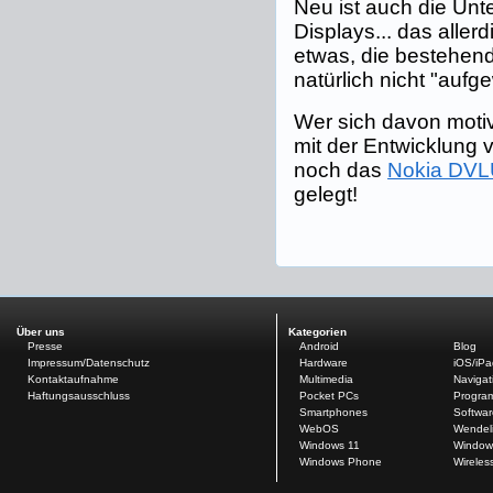
Neu ist auch die Unte
Displays... das aller
etwas, die bestehen
natürlich nicht "aufge
Wer sich davon motiv
mit der Entwicklung
noch das
Nokia DV
gelegt!
Über uns
Kategorien
Presse
Android
Blog
Impressum/Datenschutz
Hardware
iOS/iP
Kontaktaufnahme
Multimedia
Navigat
Haftungsausschluss
Pocket PCs
Progra
Smartphones
Softwar
WebOS
Wendel
Windows 11
Window
Windows Phone
Wireles