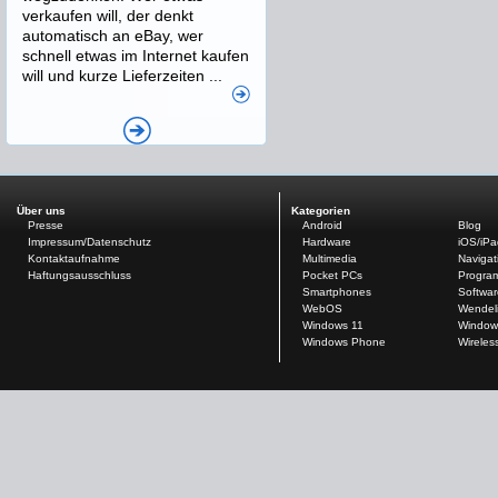
verkaufen will, der denkt
automatisch an eBay, wer
schnell etwas im Internet kaufen
will und kurze Lieferzeiten ...
Über uns
Kategorien
Presse
Android
Blog
Impressum/Datenschutz
Hardware
iOS/iP
Kontaktaufnahme
Multimedia
Navigat
Haftungsausschluss
Pocket PCs
Progra
Smartphones
Softwar
WebOS
Wendel
Windows 11
Window
Windows Phone
Wireles