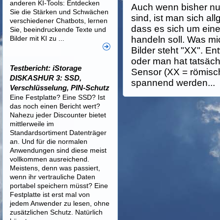
anderen KI-Tools: Entdecken
Auch wenn bisher nu
Sie die Stärken und Schwächen
sind, ist man sich al
verschiedener Chatbots, lernen
dass es sich um ein
Sie, beeindruckende Texte und
Bilder mit KI zu ...
handeln soll. Was mi
Bilder steht "XX". Ent
oder man hat tatsäch
Testbericht: iStorage
Sensor (XX = römisc
DISKASHUR 3: SSD,
spannend werden...
Verschlüsselung, PIN-Schutz
Eine Festplatte? Eine SSD? Ist
das noch einen Bericht wert?
Nahezu jeder Discounter bietet
mittlerweile im
Standardsortiment Datenträger
an. Und für die normalen
Anwendungen sind diese meist
vollkommen ausreichend.
Meistens, denn was passiert,
wenn ihr vertrauliche Daten
portabel speichern müsst? Eine
Festplatte ist erst mal von
jedem Anwender zu lesen, ohne
zusätzlichen Schutz. Natürlich