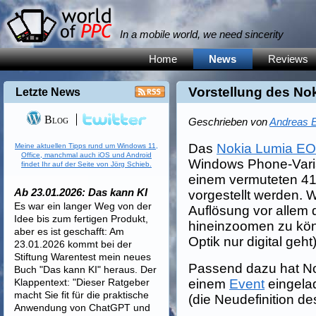
In a mobile world, we need sincerity
Home
News
Reviews
Vorstellung des No
Letzte News
Blog
Geschrieben von
Andreas E
Das
Nokia Lumia E
Meine aktuellen Tipps rund um Windows 11,
Office, manchmal auch iOS und Android
Windows Phone-Varia
findet Ihr auf der Seite von Jörg Schieb.
einem vermuteten 41
Ab 23.01.2026: Das kann KI
vorgestellt werden. 
Es war ein langer Weg von der
Auflösung vor allem d
Idee bis zum fertigen Produkt,
hineinzoomen zu kö
aber es ist geschafft: Am
Optik nur digital geht)
23.01.2026 kommt bei der
Stiftung Warentest mein neues
Passend dazu hat Nok
Buch "Das kann KI" heraus. Der
Klappentext: "Dieser Ratgeber
einem
Event
eingelad
macht Sie fit für die praktische
(die Neudefinition des
Anwendung von ChatGPT und