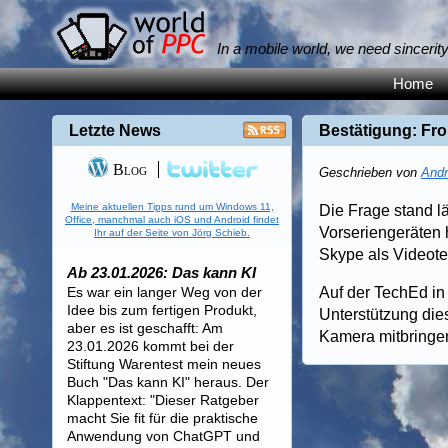
In a mobile world, we need sincerit
Home
Letzte News
Bestätigung: Fr
Blog
Geschrieben von
Andr
Meine aktuellen Tipps rund um Windows 11,
Die Frage stand 
Office, manchmal auch iOS und Android findet
Vorseriengeräten 
Ihr auf der Seite von Jörg Schieb.
Skype als Videotel
Ab 23.01.2026: Das kann KI
Es war ein langer Weg von der
Auf der TechEd in 
Idee bis zum fertigen Produkt,
Unterstützung die
aber es ist geschafft: Am
Kamera mitbringen,
23.01.2026 kommt bei der
Stiftung Warentest mein neues
Buch "Das kann KI" heraus. Der
Klappentext: "Dieser Ratgeber
macht Sie fit für die praktische
Anwendung von ChatGPT und