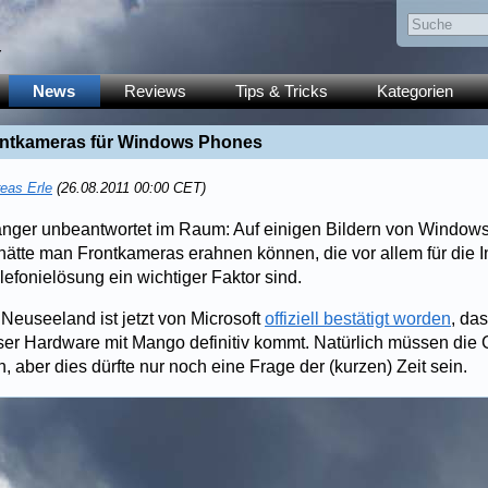
y
News
Reviews
Tips & Tricks
Kategorien
ontkameras für Windows Phones
eas Erle
(26.08.2011 00:00 CET)
länger unbeantwortet im Raum: Auf einigen Bildern von Windo
hätte man Frontkameras erahnen können, die vor allem für die I
efonielösung ein wichtiger Faktor sind.
Neuseeland ist jetzt von Microsoft
offiziell bestätigt worden
, das
ser Hardware mit Mango definitiv kommt. Natürlich müssen die 
 aber dies dürfte nur noch eine Frage der (kurzen) Zeit sein.