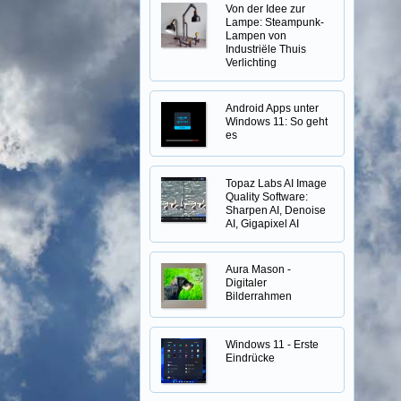
Von der Idee zur
Lampe: Steampunk-
Lampen von
Industriële Thuis
Verlichting
Android Apps unter
Windows 11: So geht
es
Topaz Labs AI Image
Quality Software:
Sharpen AI, Denoise
AI, Gigapixel AI
Aura Mason -
Digitaler
Bilderrahmen
Windows 11 - Erste
Eindrücke