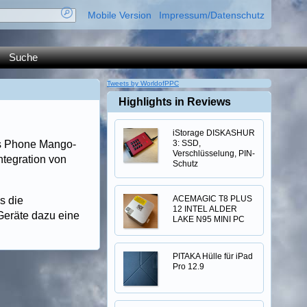
Mobile Version
Impressum/Datenschutz
Suche
Tweets by WorldofPPC
Highlights in Reviews
iStorage DISKASHUR
ws Phone Mango-
3: SSD,
Verschlüsselung, PIN-
ntegration von
Schutz
ACEMAGIC T8 PLUS
s die
12 INTEL ALDER
Geräte dazu eine
LAKE N95 MINI PC
PITAKA Hülle für iPad
Pro 12.9