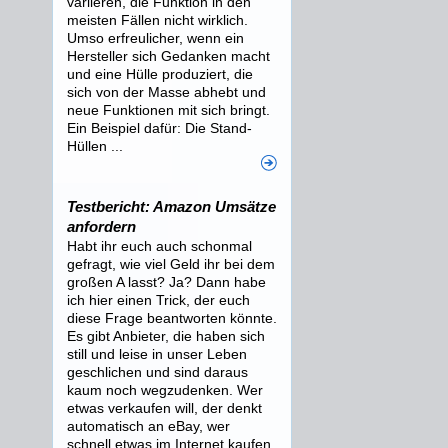
variieren, die Funktion in den
meisten Fällen nicht wirklich.
Umso erfreulicher, wenn ein
Hersteller sich Gedanken macht
und eine Hülle produziert, die
sich von der Masse abhebt und
neue Funktionen mit sich bringt.
Ein Beispiel dafür: Die Stand-
Hüllen ...
Testbericht: Amazon Umsätze
anfordern
Habt ihr euch auch schonmal
gefragt, wie viel Geld ihr bei dem
großen A lasst? Ja? Dann habe
ich hier einen Trick, der euch
diese Frage beantworten könnte.
Es gibt Anbieter, die haben sich
still und leise in unser Leben
geschlichen und sind daraus
kaum noch wegzudenken. Wer
etwas verkaufen will, der denkt
automatisch an eBay, wer
schnell etwas im Internet kaufen