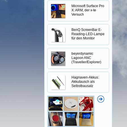
Microsoft Surface Pro
X: ARM, der x-te
Versuch
BenQ ScreenBar E-
Reading-LED-Lampe
für den Monitor
beyerdynamic
Lagoon ANC
(Traveller/Explorer)
Hagnaven-Akkus:
Akkutausch als
Selbstbausatz