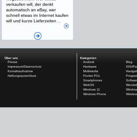
verkaufen will, der denkt
automatisch an eBay, wer
schnell etwas im Internet kaufen
will und kurze Lieferzeiten ...
Über uns
Kategorien
Presse
Android
Blog
Impressum/Datenschutz
Hardware
iOS/iP
Kontaktaufnahme
Multimedia
Navigat
Haftungsausschluss
Pocket PCs
Progra
Smartphones
Softwar
WebOS
Wendel
Windows 11
Window
Windows Phone
Wireles