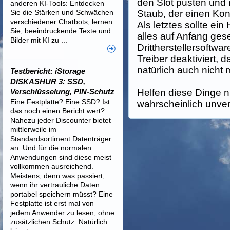
den Slot pusten und n
anderen KI-Tools: Entdecken
Sie die Stärken und Schwächen
Staub, der einen Kont
verschiedener Chatbots, lernen
Als letztes sollte ein
Sie, beeindruckende Texte und
alles auf Anfang gese
Bilder mit KI zu ...
Drittherstellersoftwa
Treiber deaktiviert, d
natürlich auch nicht 
Testbericht: iStorage
DISKASHUR 3: SSD,
Verschlüsselung, PIN-Schutz
Helfen diese Dinge ni
Eine Festplatte? Eine SSD? Ist
wahrscheinlich unver
das noch einen Bericht wert?
Nahezu jeder Discounter bietet
mittlerweile im
Standardsortiment Datenträger
an. Und für die normalen
Anwendungen sind diese meist
vollkommen ausreichend.
Meistens, denn was passiert,
wenn ihr vertrauliche Daten
portabel speichern müsst? Eine
Festplatte ist erst mal von
jedem Anwender zu lesen, ohne
zusätzlichen Schutz. Natürlich