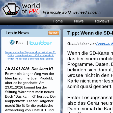
In a mobile world, we need sincerity
Home
News
Reviews
Tipp: Wenn die SD-K
Letzte News
Blog
Geschrieben von
Andreas E
Wenn die SD-Karte ni
Meine aktuellen Tipps rund um Windows 11,
Office, manchmal auch iOS und Android
das bei einem mobile
findet Ihr auf der Seite von Jörg Schieb.
Programme, Daten, B
Ab 23.01.2026: Das kann KI
befinden sich darauf,
Es war ein langer Weg von der
Grösse nicht in den 
Idee bis zum fertigen Produkt,
Karte nicht mehr les
aber es ist geschafft: Am
somit quasi gesperrt.
23.01.2026 kommt bei der
Stiftung Warentest mein neues
Buch "Das kann KI" heraus. Der
Erster Lösungsansatz
Klappentext: "Dieser Ratgeber
also das Gerät neu sta
macht Sie fit für die praktische
Dann einmal die Kart
Anwendung von ChatGPT und