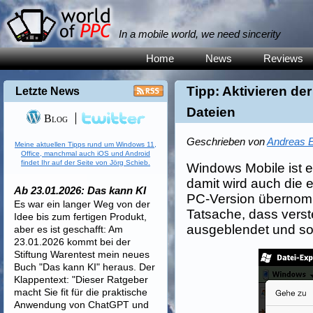
In a mobile world, we need sincerity
Home
News
Reviews
Tipp: Aktivieren der
Letzte News
Dateien
Blog
Geschrieben von
Andreas E
Meine aktuellen Tipps rund um Windows 11,
Office, manchmal auch iOS und Android
findet Ihr auf der Seite von Jörg Schieb.
Windows Mobile ist 
damit wird auch die 
Ab 23.01.2026: Das kann KI
PC-Version übernomm
Es war ein langer Weg von der
Tatsache, dass vers
Idee bis zum fertigen Produkt,
ausgeblendet und som
aber es ist geschafft: Am
23.01.2026 kommt bei der
Stiftung Warentest mein neues
Buch "Das kann KI" heraus. Der
Klappentext: "Dieser Ratgeber
macht Sie fit für die praktische
Anwendung von ChatGPT und