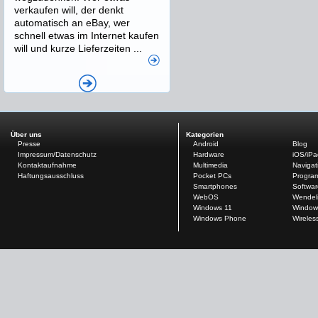
verkaufen will, der denkt
automatisch an eBay, wer
schnell etwas im Internet kaufen
will und kurze Lieferzeiten ...
Über uns
Kategorien
Presse
Android
Blog
Impressum/Datenschutz
Hardware
iOS/iP
Kontaktaufnahme
Multimedia
Navigat
Haftungsausschluss
Pocket PCs
Progra
Smartphones
Softwar
WebOS
Wendel
Windows 11
Window
Windows Phone
Wireles