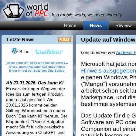
In a mobile world, we need sincerity
Home
News
Reviews
Update auf Windows
Letzte News
Blog
Geschrieben von
Andreas E
Microsoft hat jetzt 
Meine aktuellen Tipps rund um Windows 11,
Office, manchmal auch iOS und Android
Hinweis ausgegebe
findet Ihr auf der Seite von Jörg Schieb.
eigenen Windows Pho
Ab 23.01.2026: Das kann KI
("Mango") vorzunehm
Es war ein langer Weg von der
arbeitet schon seit 
Idee bis zum fertigen Produkt,
Marketplace, und die
aber es ist geschafft: Am
bestimmte systemsei
23.01.2026 kommt bei der
Stiftung Warentest mein neues
Das Update für die G
Buch "Das kann KI" heraus. Der
Klappentext: "Dieser Ratgeber
Software am PC ode
macht Sie fit für die praktische
Companion auf eine
Anwendung von ChatGPT und
natürlich kostenlos.