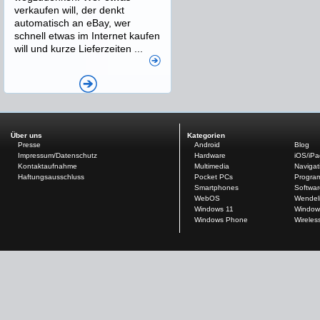
verkaufen will, der denkt
automatisch an eBay, wer
schnell etwas im Internet kaufen
will und kurze Lieferzeiten ...
Über uns
Kategorien
Presse
Android
Blog
Impressum/Datenschutz
Hardware
iOS/iP
Kontaktaufnahme
Multimedia
Navigat
Haftungsausschluss
Pocket PCs
Progra
Smartphones
Softwar
WebOS
Wendel
Windows 11
Window
Windows Phone
Wireles