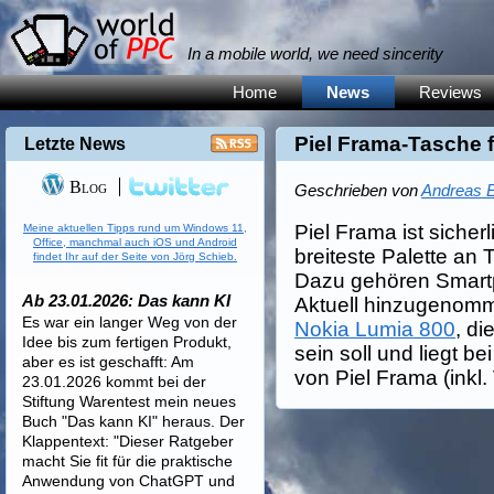
In a mobile world, we need sincerity
Home
News
Reviews
Piel Frama-Tasche 
Letzte News
Blog
Geschrieben von
Andreas E
Piel Frama ist sicherl
Meine aktuellen Tipps rund um Windows 11,
Office, manchmal auch iOS und Android
breiteste Palette an 
findet Ihr auf der Seite von Jörg Schieb.
Dazu gehören Smart
Ab 23.01.2026: Das kann KI
Aktuell hinzugenom
Es war ein langer Weg von der
Nokia Lumia 800
, di
Idee bis zum fertigen Produkt,
sein soll und liegt be
aber es ist geschafft: Am
von Piel Frama (inkl
23.01.2026 kommt bei der
Stiftung Warentest mein neues
Buch "Das kann KI" heraus. Der
Klappentext: "Dieser Ratgeber
macht Sie fit für die praktische
Anwendung von ChatGPT und