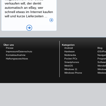
verkaufen will, der denkt
automatisch an eBay, wer
schnell etwas im Internet kaufen
will und kurze Lieferzeiten ...
Über uns
Kategorien
Presse
Android
Blog
Impressum/Datenschutz
Hardware
iOS/iP
Kontaktaufnahme
Multimedia
Navigat
Haftungsausschluss
Pocket PCs
Progra
Smartphones
Softwar
WebOS
Wendel
Windows 11
Window
Windows Phone
Wireles