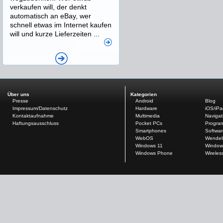
verkaufen will, der denkt
automatisch an eBay, wer
schnell etwas im Internet kaufen
will und kurze Lieferzeiten ...
Über uns
Kategorien
Presse
Android
Blog
Impressum/Datenschutz
Hardware
iOS/iP
Kontaktaufnahme
Multimedia
Navigat
Haftungsausschluss
Pocket PCs
Progra
Smartphones
Softwar
WebOS
Wendel
Windows 11
Window
Windows Phone
Wireles