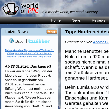
In a mobile world, we need sincerity
Home
News
Reviews
Tipp: Hardreset de
Letzte News
Blog
Geschrieben von
Andreas E
Manche Benutzer ber
Meine aktuellen Tipps rund um Windows 11,
Office, manchmal auch iOS und Android
Nokia Lumia 920 man
findet Ihr auf der Seite von Jörg Schieb.
sodass nicht einmal 
Ab 23.01.2026: Das kann KI
schafft. Wenn dies de
Es war ein langer Weg von der
ein Zurücksetzen auf
Idee bis zum fertigen Produkt,
genannte Hardreset.
aber es ist geschafft: Am
23.01.2026 kommt bei der
Beim Lumia 920 wird 
Stiftung Warentest mein neues
Tastenkombination "L
Buch "Das kann KI" heraus. Der
Klappentext: "Dieser Ratgeber
Einschalter und Kame
macht Sie fit für die praktische
Gerätes gehalten we
Anwendung von ChatGPT und
dem Vibrieren kann 