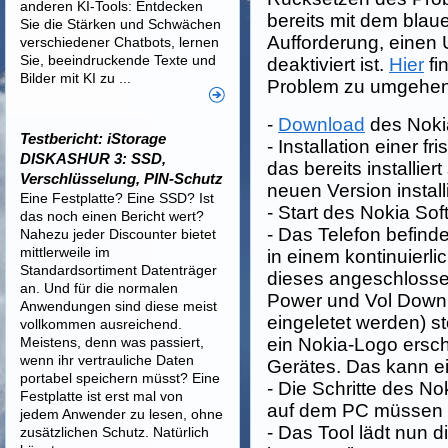
anderen KI-Tools: Entdecken
bereits mit dem blau
Sie die Stärken und Schwächen
Aufforderung, einen 
verschiedener Chatbots, lernen
Sie, beeindruckende Texte und
deaktiviert ist.
Hier
fi
Bilder mit KI zu ...
Problem zu umgehen
-
Download
des Noki
Testbericht: iStorage
- Installation einer f
DISKASHUR 3: SSD,
das bereits installier
Verschlüsselung, PIN-Schutz
neuen Version install
Eine Festplatte? Eine SSD? Ist
- Start des Nokia So
das noch einen Bericht wert?
- Das Telefon befinde
Nahezu jeder Discounter bietet
mittlerweile im
in einem kontinuierl
Standardsortiment Datenträger
dieses angeschlossen
an. Und für die normalen
Power und Vol Down 
Anwendungen sind diese meist
eingeletet werden) s
vollkommen ausreichend.
Meistens, denn was passiert,
ein Nokia-Logo ersch
wenn ihr vertrauliche Daten
Gerätes. Das kann ei
portabel speichern müsst? Eine
- Die Schritte des N
Festplatte ist erst mal von
auf dem PC müssen 
jedem Anwender zu lesen, ohne
- Das Tool lädt nun
zusätzlichen Schutz. Natürlich