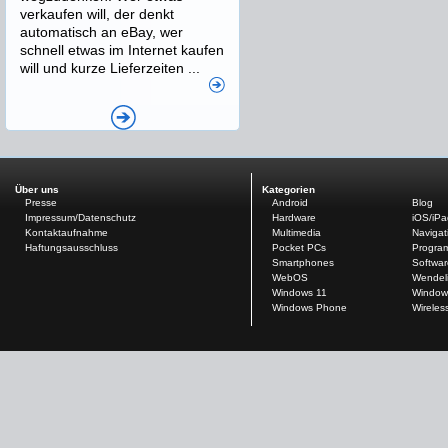
verkaufen will, der denkt
automatisch an eBay, wer
schnell etwas im Internet kaufen
will und kurze Lieferzeiten ...
Über uns
Kategorien
Presse
Android
Blog
Impressum/Datenschutz
Hardware
iOS/iP
Kontaktaufnahme
Multimedia
Navigat
Haftungsausschluss
Pocket PCs
Progra
Smartphones
Softwar
WebOS
Wendel
Windows 11
Window
Windows Phone
Wireles