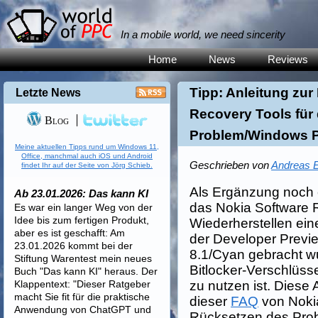
In a mobile world, we need sincerity
Home
News
Reviews
Tipp: Anleitung zu
Letzte News
Recovery Tools für 
Blog
Problem/Windows P
Meine aktuellen Tipps rund um Windows 11,
Office, manchmal auch iOS und Android
Geschrieben von
Andreas E
findet Ihr auf der Seite von Jörg Schieb.
Als Ergänzung noch e
Ab 23.01.2026: Das kann KI
das Nokia Software 
Es war ein langer Weg von der
Idee bis zum fertigen Produkt,
Wiederherstellen ei
aber es ist geschafft: Am
der Developer Prev
23.01.2026 kommt bei der
8.1/Cyan gebracht w
Stiftung Warentest mein neues
Bitlocker-Verschlüsse
Buch "Das kann KI" heraus. Der
Klappentext: "Dieser Ratgeber
zu nutzen ist. Diese 
macht Sie fit für die praktische
dieser
FAQ
von Noki
Anwendung von ChatGPT und
Rücksetzen des Prob