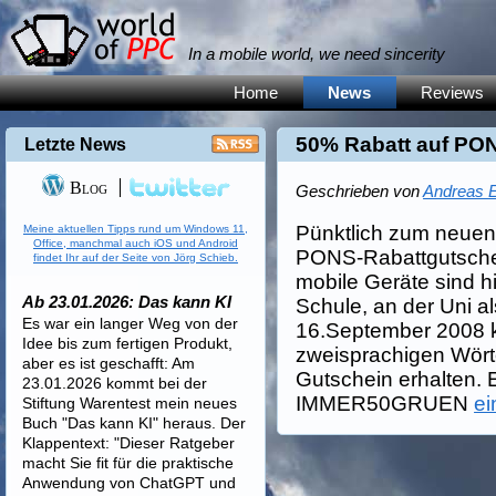
In a mobile world, we need sincerity
Home
News
Reviews
50% Rabatt auf PO
Letzte News
Blog
Geschrieben von
Andreas E
Pünktlich zum neuen
Meine aktuellen Tipps rund um Windows 11,
Office, manchmal auch iOS und Android
PONS-Rabattgutsche
findet Ihr auf der Seite von Jörg Schieb.
mobile Geräte sind hi
Ab 23.01.2026: Das kann KI
Schule, an der Uni a
Es war ein langer Weg von der
16.September 2008 
Idee bis zum fertigen Produkt,
zweisprachigen Wört
aber es ist geschafft: Am
Gutschein erhalten.
23.01.2026 kommt bei der
IMMER50GRUEN
e
Stiftung Warentest mein neues
Buch "Das kann KI" heraus. Der
Klappentext: "Dieser Ratgeber
macht Sie fit für die praktische
Anwendung von ChatGPT und