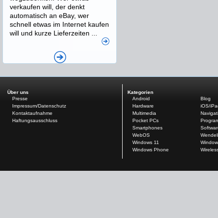
verkaufen will, der denkt
automatisch an eBay, wer
schnell etwas im Internet kaufen
will und kurze Lieferzeiten ...
Über uns
Kategorien
Presse
Android
Blog
Impressum/Datenschutz
Hardware
iOS/iP
Kontaktaufnahme
Multimedia
Navigat
Haftungsausschluss
Pocket PCs
Progra
Smartphones
Softwar
WebOS
Wendel
Windows 11
Window
Windows Phone
Wireles