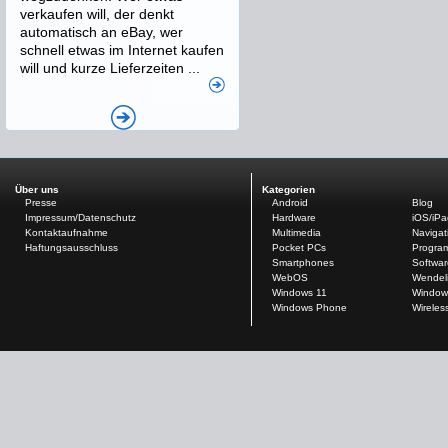
verkaufen will, der denkt
automatisch an eBay, wer
schnell etwas im Internet kaufen
will und kurze Lieferzeiten ...
Über uns
Kategorien
Presse
Android
Blog
Impressum/Datenschutz
Hardware
iOS/iP
Kontaktaufnahme
Multimedia
Navigat
Haftungsausschluss
Pocket PCs
Progra
Smartphones
Softwar
WebOS
Wendel
Windows 11
Window
Windows Phone
Wireles