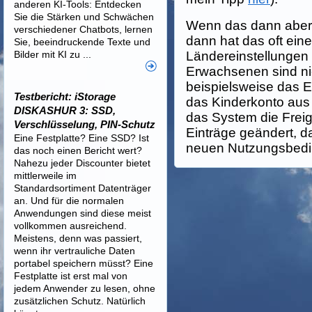
anderen KI-Tools: Entdecken
Sie die Stärken und Schwächen
Wenn das dann aber i
verschiedener Chatbots, lernen
dann hat das oft ein
Sie, beeindruckende Texte und
Bilder mit KI zu ...
Ländereinstellungen
Erwachsenen sind nic
beispielsweise das E
Testbericht: iStorage
das Kinderkonto aus 
DISKASHUR 3: SSD,
das System die Frei
Verschlüsselung, PIN-Schutz
Einträge geändert, 
Eine Festplatte? Eine SSD? Ist
neuen Nutzungsbedi
das noch einen Bericht wert?
Nahezu jeder Discounter bietet
mittlerweile im
Standardsortiment Datenträger
an. Und für die normalen
Anwendungen sind diese meist
vollkommen ausreichend.
Meistens, denn was passiert,
wenn ihr vertrauliche Daten
portabel speichern müsst? Eine
Festplatte ist erst mal von
jedem Anwender zu lesen, ohne
zusätzlichen Schutz. Natürlich