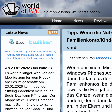
In a mobile world, we need sincerity
Home
News
Reviews
Tipp: Wenn die Nu
Letzte News
Familienkonto/Kin
Blog
sind
Meine aktuellen Tipps rund um Windows 11,
Office, manchmal auch iOS und Android
Geschrieben von
Andreas E
findet Ihr auf der Seite von Jörg Schieb.
Wenn bei einem Mind
Ab 23.01.2026: Das kann KI
Windows Phones Apps 
Es war ein langer Weg von der
Idee bis zum fertigen Produkt,
dann bedarf das der 
aber es ist geschafft: Am
Familienkontos, bei
23.01.2026 kommt bei der
jeweils die Freigabe
Stiftung Warentest mein neues
das Ganze, wenn di
Buch "Das kann KI" heraus. Der
Klappentext: "Dieser Ratgeber
ändern, denn dann k
macht Sie fit für die praktische
an, in der Eltern und
Anwendung von ChatGPT und
mein Tipp
hier
).