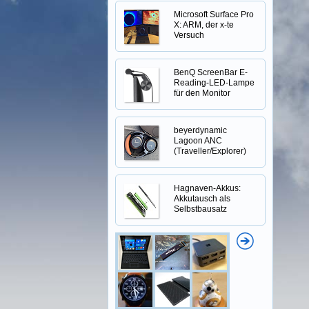
Microsoft Surface Pro
X: ARM, der x-te
Versuch
BenQ ScreenBar E-
Reading-LED-Lampe
für den Monitor
beyerdynamic
Lagoon ANC
(Traveller/Explorer)
Hagnaven-Akkus:
Akkutausch als
Selbstbausatz