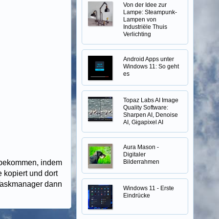
Von der Idee zur
Lampe: Steampunk-
Lampen von
Industriële Thuis
Verlichting
Android Apps unter
Windows 11: So geht
es
Topaz Labs AI Image
Quality Software:
Sharpen AI, Denoise
AI, Gigapixel AI
Aura Mason -
Digitaler
u bekommen, indem
Bilderrahmen
 kopiert und dort
r Taskmanager dann
Windows 11 - Erste
Eindrücke