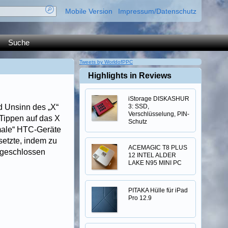
Mobile Version
Impressum/Datenschutz
Suche
Tweets by WorldofPPC
Highlights in Reviews
iStorage DISKASHUR
d Unsinn des „X“
3: SSD,
Verschlüsselung, PIN-
Tippen auf das X
Schutz
rmale“ HTC-Geräte
setzte, indem zu
ACEMAGIC T8 PLUS
 geschlossen
12 INTEL ALDER
LAKE N95 MINI PC
PITAKA Hülle für iPad
Pro 12.9