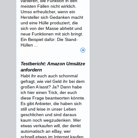
variieren, die Funktion in den
meisten Fällen nicht wirklich.
Umso erfreulicher, wenn ein
Hersteller sich Gedanken macht
und eine Hülle produziert, die
sich von der Masse abhebt und
neue Funktionen mit sich bringt.
Ein Beispiel dafür: Die Stand-
Hüllen ...
Testbericht: Amazon Umsätze
anfordern
Habt ihr euch auch schonmal
gefragt, wie viel Geld ihr bei dem
großen A lasst? Ja? Dann habe
ich hier einen Trick, der euch
diese Frage beantworten könnte.
Es gibt Anbieter, die haben sich
still und leise in unser Leben
geschlichen und sind daraus
kaum noch wegzudenken. Wer
etwas verkaufen will, der denkt
automatisch an eBay, wer
schnell etwas im Internet kaufen