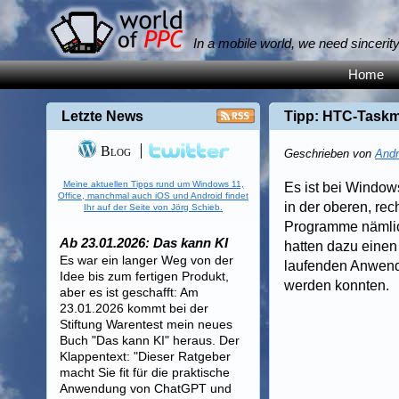
In a mobile world, we need sincerit
Home
Letzte News
Tipp: HTC-Task
Blog
Geschrieben von
Andr
Meine aktuellen Tipps rund um Windows 11,
Es ist bei Window
Office, manchmal auch iOS und Android findet
in der oberen, re
Ihr auf der Seite von Jörg Schieb.
Programme nämlich
Ab 23.01.2026: Das kann KI
hatten dazu einen 
Es war ein langer Weg von der
laufenden Anwend
Idee bis zum fertigen Produkt,
werden konnten.
aber es ist geschafft: Am
23.01.2026 kommt bei der
Stiftung Warentest mein neues
Buch "Das kann KI" heraus. Der
Klappentext: "Dieser Ratgeber
macht Sie fit für die praktische
Anwendung von ChatGPT und