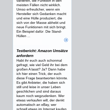
variieren, die Funktion in den
meisten Fällen nicht wirklich.
Umso erfreulicher, wenn ein
Hersteller sich Gedanken macht
und eine Hülle produziert, die
sich von der Masse abhebt und
neue Funktionen mit sich bringt.
Ein Beispiel dafür: Die Stand-
Hüllen ...
Testbericht: Amazon Umsätze
anfordern
Habt ihr euch auch schonmal
gefragt, wie viel Geld ihr bei dem
großen A lasst? Ja? Dann habe
ich hier einen Trick, der euch
diese Frage beantworten könnte.
Es gibt Anbieter, die haben sich
still und leise in unser Leben
geschlichen und sind daraus
kaum noch wegzudenken. Wer
etwas verkaufen will, der denkt
automatisch an eBay, wer
schnell etwas im Internet kaufen