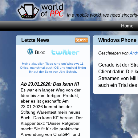
In a mobile world, we need sincerit
Home
Letzte News
Windows Phone Cl
Blog
Geschrieben von
Andr
Meine aktuellen Tipps rund um Windows 11,
Gerade ist der St
Office, manchmal auch iOS und Android findet
Client dafür. Die 
Ihr auf der Seite von Jörg Schieb.
Streamen von Mil
Ab 23.01.2026: Das kann KI
auch ein Trial de
Es war ein langer Weg von der
Idee bis zum fertigen Produkt,
aber es ist geschafft: Am
23.01.2026 kommt bei der
Stiftung Warentest mein neues
Buch "Das kann KI" heraus. Der
Klappentext: "Dieser Ratgeber
macht Sie fit für die praktische
Anwendung von ChatGPT und