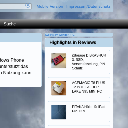
Mobile Version
Impressum/Datenschutz
Suche
Tweets by WorldofPPC
Highlights in Reviews
iStorage DISKASHUR
indows Phone
3: SSD,
Verschlüsselung, PIN-
nterstützt das
Schutz
en Nutzung kann
ACEMAGIC T8 PLUS
12 INTEL ALDER
LAKE N95 MINI PC
PITAKA Hülle für iPad
Pro 12.9