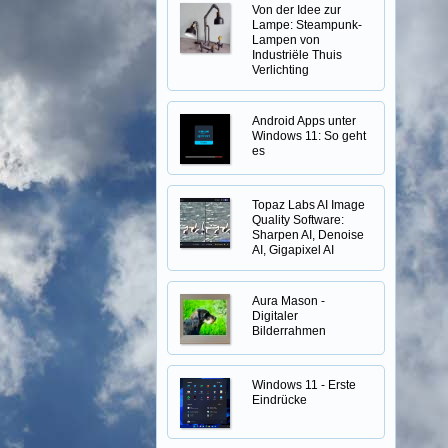
Von der Idee zur
Lampe: Steampunk-
Lampen von
Industriële Thuis
Verlichting
Android Apps unter
Windows 11: So geht
es
Topaz Labs AI Image
Quality Software:
Sharpen AI, Denoise
AI, Gigapixel AI
Aura Mason -
Digitaler
Bilderrahmen
Windows 11 - Erste
Eindrücke