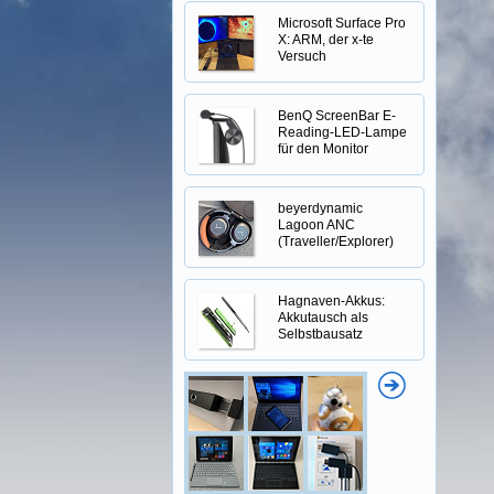
Microsoft Surface Pro
X: ARM, der x-te
Versuch
BenQ ScreenBar E-
Reading-LED-Lampe
für den Monitor
beyerdynamic
Lagoon ANC
(Traveller/Explorer)
Hagnaven-Akkus:
Akkutausch als
Selbstbausatz