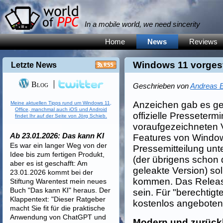
In a mobile world, we need sincerity
Home
News
Reviews
Windows 11 vorgest
Letzte News
Blog
Geschrieben von
Andreas E
Anzeichen gab es ge
Meine aktuellen Tipps rund um Windows 11,
Office, manchmal auch iOS und Android
offizielle Presseterm
findet Ihr auf der Seite von Jörg Schieb.
voraufgezeichneten V
Ab 23.01.2026: Das kann KI
Features von Windows
Es war ein langer Weg von der
Pressemitteilung unte
Idee bis zum fertigen Produkt,
(der übrigens schon d
aber es ist geschafft: Am
geleakte Version) s
23.01.2026 kommt bei der
kommen. Das Releas
Stiftung Warentest mein neues
Buch "Das kann KI" heraus. Der
sein. Für "berechtig
Klappentext: "Dieser Ratgeber
kostenlos angebote
macht Sie fit für die praktische
Anwendung von ChatGPT und
Modern und zurück