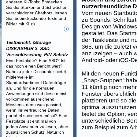
anderen KI-Tools: Entdecken
nutzerfreundliche 
Sie die Stärken und Schwächen
Vom neuen Startbutton
verschiedener Chatbots, lernen
Sie, beeindruckende Texte und
zu Sounds, Schrifta
Bilder mit KI zu ...
Design von Windows 1
gestaltet. Das Startm
der Taskleiste und nu
Testbericht: iStorage
365, um die zuletzt 
DISKASHUR 3: SSD,
anzuzeigen – auch w
Verschlüsselung, PIN-Schutz
Android- oder iOS-De
Eine Festplatte? Eine SSD? Ist
das noch einen Bericht wert?
Nahezu jeder Discounter bietet
Mit den neuen Funkt
mittlerweile im
„Snap-Gruppen“ hab
Standardsortiment Datenträger
11 künftig noch mehr
an. Und für die normalen
Fenster übersichtlic
Anwendungen sind diese meist
vollkommen ausreichend.
platzieren und so di
Meistens, denn was passiert,
optimal auszunutzen
wenn ihr vertrauliche Daten
bietet die Option, v
portabel speichern müsst? Eine
unterschiedliche Be
Festplatte ist erst mal von
jedem Anwender zu lesen, ohne
zum Beispiel zum Arb
zusätzlichen Schutz. Natürlich