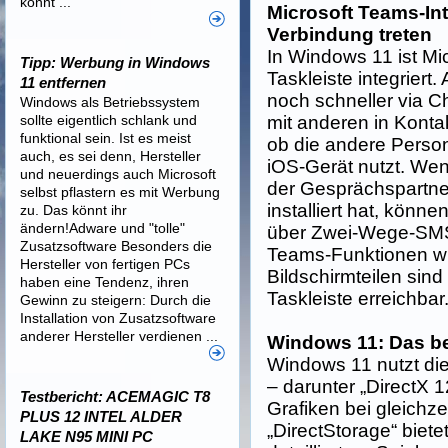
könnt ...
Microsoft Teams-Int
Verbindung treten
In Windows 11 ist Mic
Tipp: Werbung in Windows
Taskleiste integrier
11 entfernen
noch schneller via C
Windows als Betriebssystem
sollte eigentlich schlank und
mit anderen in Konta
funktional sein. Ist es meist
ob die andere Person
auch, es sei denn, Hersteller
iOS-Gerät nutzt. We
und neuerdings auch Microsoft
der Gesprächspartne
selbst pflastern es mit Werbung
installiert hat, könn
zu. Das könnt ihr
ändern!Adware und "tolle"
über Zwei-Wege-SMS 
Zusatzsoftware Besonders die
Teams-Funktionen w
Hersteller von fertigen PCs
Bildschirmteilen sind 
haben eine Tendenz, ihren
Taskleiste erreichbar
Gewinn zu steigern: Durch die
Installation von Zusatzsoftware
anderer Hersteller verdienen ...
Windows 11: Das b
Windows 11 nutzt di
– darunter „DirectX 1
Testbericht: ACEMAGIC T8
Grafiken bei gleichze
PLUS 12 INTEL ALDER
„DirectStorage“ biet
LAKE N95 MINI PC