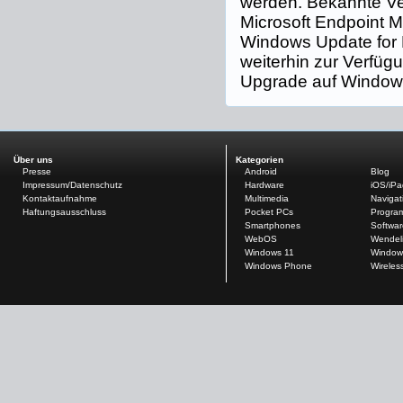
werden. Bekannte Ve
Microsoft Endpoint M
Windows Update for 
weiterhin zur Verfüg
Upgrade auf Window
Über uns
Kategorien
Presse
Android
Blog
Impressum/Datenschutz
Hardware
iOS/iP
Kontaktaufnahme
Multimedia
Navigat
Haftungsausschluss
Pocket PCs
Progra
Smartphones
Softwar
WebOS
Wendel
Windows 11
Window
Windows Phone
Wireles