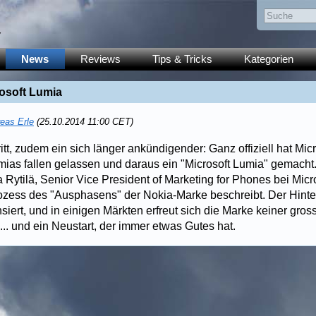
y
News
Reviews
Tips & Tricks
Kategorien
rosoft Lumia
eas Erle
(25.10.2014 11:00 CET)
itt, zudem ein sich länger ankündigender: Ganz offiziell hat Micr
ias fallen gelassen und daraus ein "Microsoft Lumia" gemacht
a Rytilä, Senior Vice President of Marketing for Phones bei Micr
zess des "Ausphasens" der Nokia-Marke beschreibt. Der Hinter
nsiert, und in einigen Märkten erfreut sich die Marke keiner gros
.. und ein Neustart, der immer etwas Gutes hat.