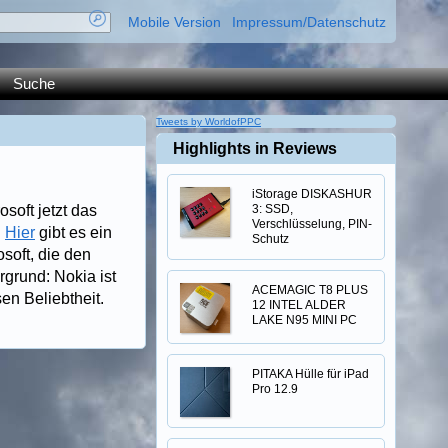
Mobile Version
Impressum/Datenschutz
Suche
Tweets by WorldofPPC
Highlights in Reviews
iStorage DISKASHUR
osoft jetzt das
3: SSD,
Verschlüsselung, PIN-
.
Hier
gibt es ein
Schutz
osoft, die den
grund: Nokia ist
ACEMAGIC T8 PLUS
sen Beliebtheit.
12 INTEL ALDER
LAKE N95 MINI PC
PITAKA Hülle für iPad
Pro 12.9