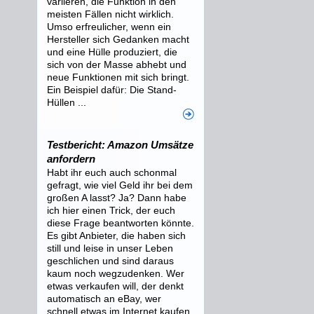
variieren, die Funktion in den
meisten Fällen nicht wirklich.
Umso erfreulicher, wenn ein
Hersteller sich Gedanken macht
und eine Hülle produziert, die
sich von der Masse abhebt und
neue Funktionen mit sich bringt.
Ein Beispiel dafür: Die Stand-
Hüllen ...
Testbericht: Amazon Umsätze
anfordern
Habt ihr euch auch schonmal
gefragt, wie viel Geld ihr bei dem
großen A lasst? Ja? Dann habe
ich hier einen Trick, der euch
diese Frage beantworten könnte.
Es gibt Anbieter, die haben sich
still und leise in unser Leben
geschlichen und sind daraus
kaum noch wegzudenken. Wer
etwas verkaufen will, der denkt
automatisch an eBay, wer
schnell etwas im Internet kaufen