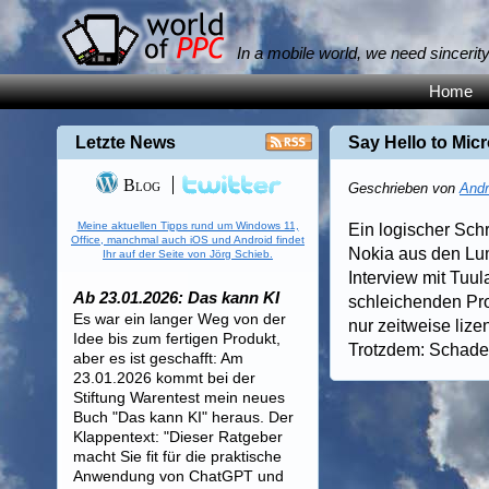
In a mobile world, we need sincerit
Home
Letzte News
Say Hello to Mic
Blog
Geschrieben von
Andr
Meine aktuellen Tipps rund um Windows 11,
Ein logischer Schr
Office, manchmal auch iOS und Android findet
Nokia aus den Lum
Ihr auf der Seite von Jörg Schieb.
Interview mit Tuul
Ab 23.01.2026: Das kann KI
schleichenden Pro
Es war ein langer Weg von der
nur zeitweise lize
Idee bis zum fertigen Produkt,
Trotzdem: Schade.
aber es ist geschafft: Am
23.01.2026 kommt bei der
Stiftung Warentest mein neues
Buch "Das kann KI" heraus. Der
Klappentext: "Dieser Ratgeber
macht Sie fit für die praktische
Anwendung von ChatGPT und