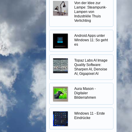
Von der Idee zur
Lampe: Steampunk-
Lampen von
Industriële Thuis
Verlichting
Android Apps unter
Windows 11: So geht
es
Topaz Labs AI Image
Quality Software:
Sharpen AI, Denoise
AI, Gigapixel AI
Aura Mason -
Digitaler
Bilderrahmen
Windows 11 - Erste
Eindrücke