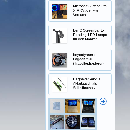
Microsoft Surface Pro
X: ARM, der x-te
Versuch
BenQ ScreenBar E-
Reading-LED-Lampe
für den Monitor
beyerdynamic
Lagoon ANC
(Traveller/Explorer)
Hagnaven-Akkus:
Akkutausch als
Selbstbausatz