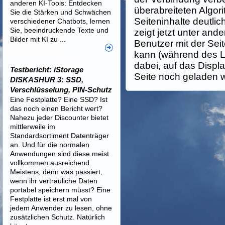
anderen KI-Tools: Entdecken
überabreiteten Algor
Sie die Stärken und Schwächen
Seiteninhalte deutlic
verschiedener Chatbots, lernen
Sie, beeindruckende Texte und
zeigt jetzt unter an
Bilder mit KI zu ...
Benutzer mit der Sei
kann (während des L
dabei, auf das Displ
Testbericht: iStorage
Seite noch geladen wi
DISKASHUR 3: SSD,
Verschlüsselung, PIN-Schutz
Eine Festplatte? Eine SSD? Ist
das noch einen Bericht wert?
Nahezu jeder Discounter bietet
mittlerweile im
Standardsortiment Datenträger
an. Und für die normalen
Anwendungen sind diese meist
vollkommen ausreichend.
Meistens, denn was passiert,
wenn ihr vertrauliche Daten
portabel speichern müsst? Eine
Festplatte ist erst mal von
jedem Anwender zu lesen, ohne
zusätzlichen Schutz. Natürlich