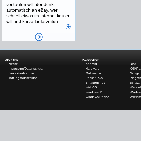
verkaufen will, der denkt
automatisch an eBay, wer
schnell etwas im Internet kaufen
will und kurze Lieferzeiten ...
Über uns
Kategorien
Presse
Android
Blog
Impressum/Datenschutz
Hardware
iOS/iP
Kontaktaufnahme
Multimedia
Navigat
Haftungsausschluss
Pocket PCs
Progra
Smartphones
Softwar
WebOS
Wendel
Windows 11
Window
Windows Phone
Wireles