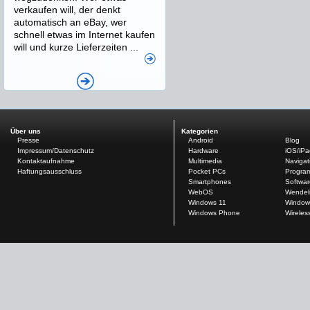
verkaufen will, der denkt
automatisch an eBay, wer
schnell etwas im Internet kaufen
will und kurze Lieferzeiten ...
Über uns
Kategorien
Presse
Android
Blog
Impressum/Datenschutz
Hardware
iOS/iP
Kontaktaufnahme
Multimedia
Navigat
Haftungsausschluss
Pocket PCs
Progra
Smartphones
Softwar
WebOS
Wendel
Windows 11
Window
Windows Phone
Wireles