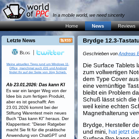
In a mobile world, we need sincerity
Home
News
Reviews
Brydge 12.3-Tastatu
Letzte News
Blog
Geschrieben von
Andreas E
Die Surface Tablets
Meine aktuellen Tipps rund um Windows 11,
Office, manchmal auch iOS und Android
zum vollwertigen No
findet Ihr auf der Seite von Jörg Schieb.
dem Type Cover ausg
Ab 23.01.2026: Das kann KI
eine vernünftige Tas
Es war ein langer Weg von der
bleibt ein Problem da
Idee bis zum fertigen Produkt,
Schuß lässt sich die
aber es ist geschafft: Am
weil keine echten Sc
23.01.2026 kommt bei der
Magnethalterung ve
Stiftung Warentest mein neues
Buch "Das kann KI" heraus. Der
Klappentext: "Dieser Ratgeber
Brydge, Hersteller de
macht Sie fit für die praktische
und mini,
hat jetzt d
Anwendung von ChatGPT und
Surface Pro kann in 