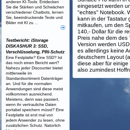
anderen KI-Tools: Entdecken
eingesetzt werden und
Sie die Stärken und Schwächen
"echtes" Notebook. W
verschiedener Chatbots, lernen
Sie, beeindruckende Texte und
kann in der Tastatur
Bilder mit KI zu ...
mitkaufen, um den Sp
140,- Dollar für die r
Preis nahe dem des 
Testbericht: iStorage
Version werden USD 
DISKASHUR 3: SSD,
es allerdings keine 
Verschlüsselung, PIN-Schutz
deutschem Layout (a
Eine Festplatte? Eine SSD? Ist
das noch einen Bericht wert?
diese aber für einige
Nahezu jeder Discounter bietet
also zumindest Hoff
mittlerweile im
Standardsortiment Datenträger
an. Und für die normalen
Anwendungen sind diese meist
vollkommen ausreichend.
Meistens, denn was passiert,
wenn ihr vertrauliche Daten
portabel speichern müsst? Eine
Festplatte ist erst mal von
jedem Anwender zu lesen, ohne
zusätzlichen Schutz. Natürlich